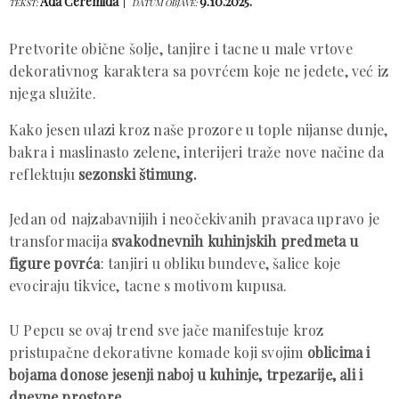
Ada Ćeremida
9.10.2025.
TEKST:
DATUM OBJAVE:
Pretvorite obične šolje, tanjire i tacne u male vrtove
dekorativnog karaktera sa povrćem koje ne jedete, već iz
njega služite.
Kako jesen ulazi kroz naše prozore u tople nijanse dunje,
bakra i maslinasto zelene, interijeri traže nove načine da
reflektuju
sezonski štimung.
Jedan od najzabavnijih i neočekivanih pravaca upravo je
transformacija
svakodnevnih kuhinjskih predmeta u
figure povrća
: tanjiri u obliku bundeve, šalice koje
evociraju tikvice, tacne s motivom kupusa.
U Pepcu se ovaj trend sve jače manifestuje kroz
pristupačne dekorativne komade koji svojim
oblicima i
bojama donose jesenji naboj u kuhinje, trpezarije, ali i
dnevne prostore.