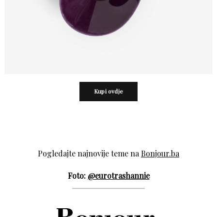
Kupi ovdje