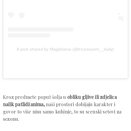
A post shared by Magdalena (@trzyrazyem__daily)
Kroz predmete poput šolja u
obliku gljive ili zdjelica
nalik patlidžanima,
naši prostori dobijaju karakter i
govor to više nisu samo kuhinje, to su scenski setovi za
sezonu.