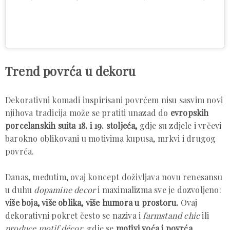
Trend povrća u dekoru
Dekorativni komadi inspirisani povrćem nisu sasvim novi
njihova tradicija može se pratiti unazad do
evropskih
porcelanskih suita 18. i 19. stoljeća,
gdje su zdjele i vrčevi
barokno oblikovani u motivima kupusa, mrkvi i drugog
povrća.
Danas, međutim, ovaj koncept doživljava novu renesansu
u duhu
dopamine decor
i maximalizma sve je dozvoljeno:
više boja, više oblika, više humora u prostoru.
Ovaj
dekorativni pokret često se naziva i
farmstand chic
ili
produce motif décor
, gdje se
motivi voća i povrća