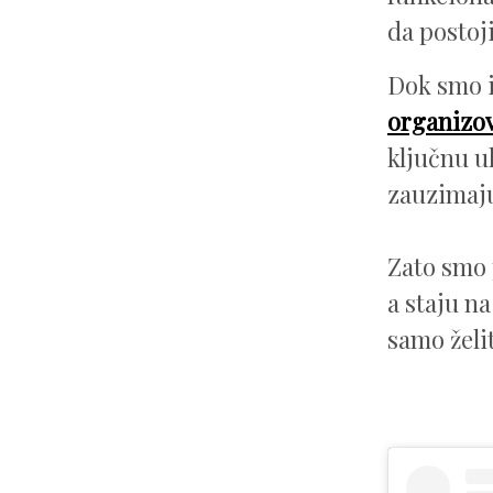
da postoji
Dok smo i
organizov
ključnu ul
zauzimaju
Zato smo
a staju na
samo želit