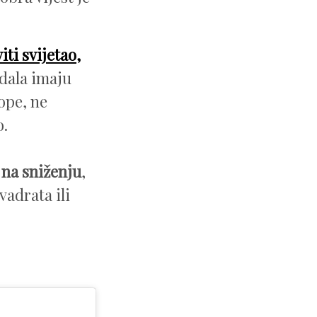
ti svijetao,
edala imaju
lope, ne
o.
o
na sniženju
,
vadrata ili