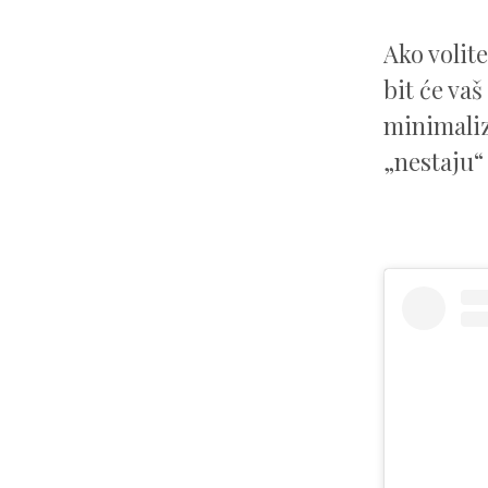
Ako volit
bit će vaš
minimaliz
„nestaju“