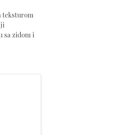
om teksturom
ji
u sa zidom i