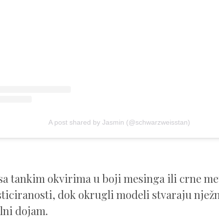
A post shared by Jasmin (@schwarzweisstan)
sa tankim okvirima u boji mesinga ili crne met
ticiranosti, dok okrugli modeli stvaraju nježn
lni dojam.