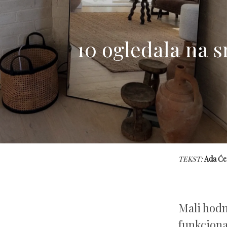
10 ogledala na s
TEKST:
Ada Će
Mali hodn
funkcional