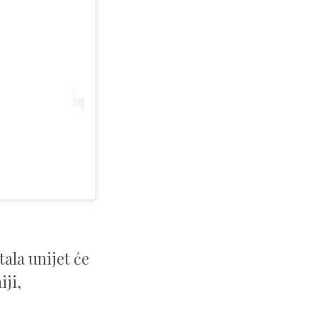
ala unijet će
iji,