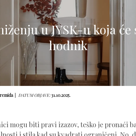
niženju u JYSK-u koja će s
hodnik
remida
DATUM OBJAVE:
31.10.2025.
ici mogu biti pravi izazov, teško je pronaći 
nosti i stila kad su kvadrati ograničeni. No, d