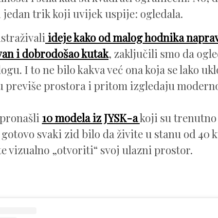
 jedan trik koji uvijek uspije: ogledala.
straživali
ideje kako od malog hodnika napravi
an i dobrodošao kutak
, zaključili smo da ogl
ogu. I to ne bilo kakva već ona koja se lako uk
 previše prostora i pritom izgledaju modern
 pronašli
10 modela iz JYSK-a
koji su trenutn
 gotovo svaki zid bilo da živite u stanu od 40 k
e vizualno „otvoriti“ svoj ulazni prostor.