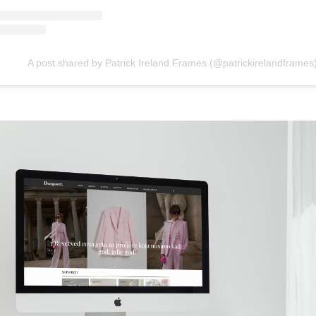
A post shared by Patrick Ireland Frames (@patrickirelandframes