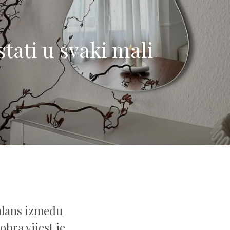
tati u svaki mali
balans između
obra vijest je