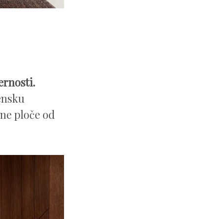
ernosti.
ensku
ne ploče od