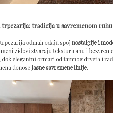
i trpezarija: tradicija u savremenom ruhu
 trpezarija odmah odaju spoj
nostalgije i mod
ameni zidovi stvaraju teksturiranu i bezvrem
 dok elegantni ormari od tamnog drveta i rad
mena donose
jasne savremene linije.