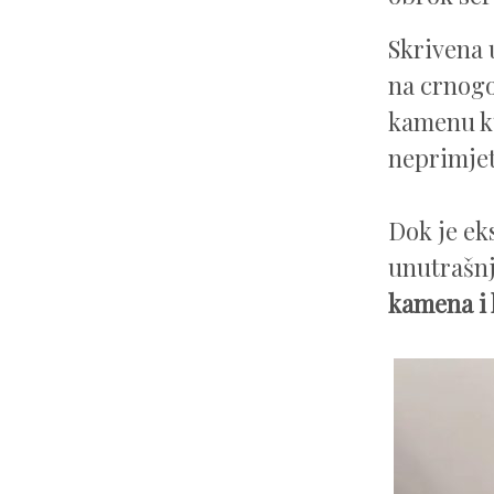
Skrivena 
na crnogo
kamenu ku
neprimjet
Dok je eks
unutrašnj
kamena i 