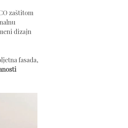
CO zaštitom
onalnu
meni dizajn
oljetna fasada,
anosti