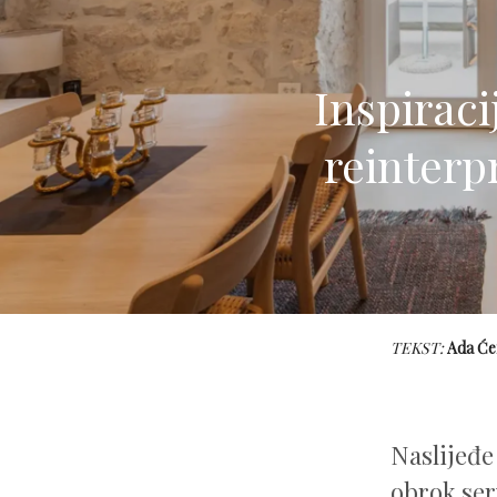
Inspiraci
reinterp
TEKST:
Ada Će
Naslijeđe
obrok ser