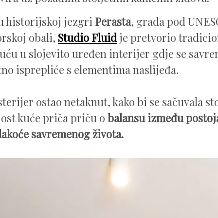
u historijskoj jezgri
Perasta
, grada pod UNES
rskoj obali,
Studio Fluid
je pretvorio tradici
ću u slojevito uređen interijer gdje se savre
no isprepliće s elementima naslijeđa.
terijer ostao netaknut, kako bi se sačuvala st
ost kuće priča priču o
balansu između postoj
lakoće savremenog života.