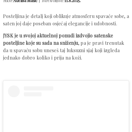
Adelisa Mašić
11.8.2025.
TEKST:
DATUM OBJAVE:
Posteljina je detalj koji oblikuje atmosferu spavaće sobe, a
saten joj daje poseban osjećaj elegancije i udobnosti.
JYSK je u svojoj aktuelnoj ponudi izdvojio satenske
posteljine koje su sada na sniženju
, pa je pravi trenutak
da u spavaću sobu uneseš taj luksuzni sjaj koji izgleda
jednako dobro koliko i prija na koži.