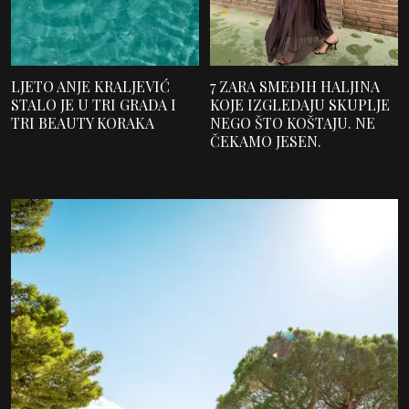
LJETO ANJE KRALJEVIĆ
7 ZARA SMEĐIH HALJINA
STALO JE U TRI GRADA I
KOJE IZGLEDAJU SKUPLJE
TRI BEAUTY KORAKA
NEGO ŠTO KOŠTAJU. NE
ČEKAMO JESEN.