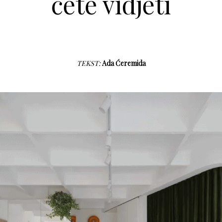
ćete vidjeti
TEKST:
Ada Ćeremida