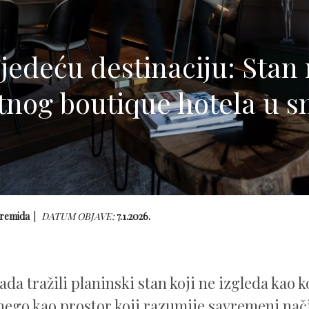
jedeću destinaciju: Stan
tnog boutique hotela u s
remida
DATUM OBJAVE:
7.1.2026.
ada tražili planinski stan koji ne izgleda kao k
nego kao prostor koji razumije savremeni na