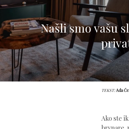
Našli smo vašu sl
priva
TEKST:
Ada Će
Ako ste ik
brvnare, 