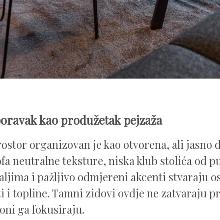
oravak kao produžetak pejzaža
ostor organizovan je kao otvorena, ali jasno 
ofa neutralne teksture, niska klub stolića od 
aljima i pažljivo odmjereni akcenti stvaraju o
ti i topline. Tamni zidovi ovdje ne zatvaraju p
oni ga fokusiraju.