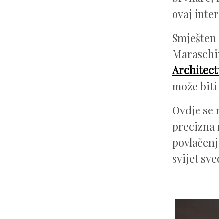
ovaj inter
Smješten 
Maraschin
Architect
može biti
Ovdje se 
precizna r
povlačenj
svijet sve