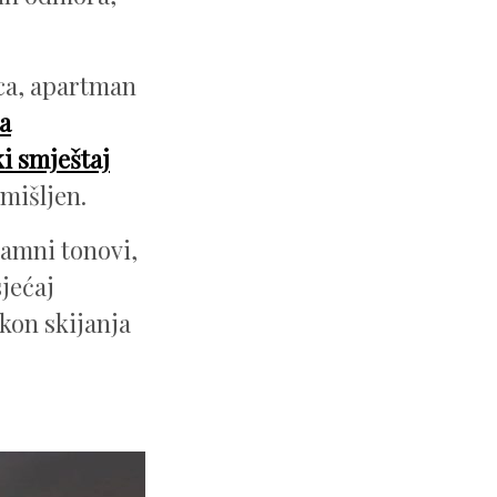
ca, apartman
a
i smještaj
mišljen.
Tamni tonovi,
sjećaj
kon skijanja