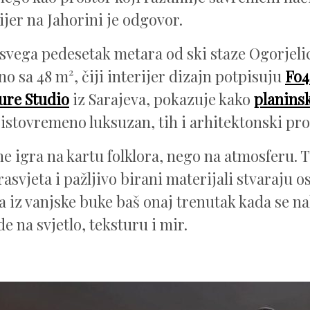
ijer na Jahorini je odgovor.
svega pedesetak metara od ski staze Ogorjeli
o sa 48 m², čiji interijer dizajn potpisuju
Fo4
ure Studio
iz Sarajeva, pokazuje kako
planinsk
 istovremeno luksuzan, tih i arhitektonski pro
ne igra na kartu folklora, nego na atmosferu. 
asvjeta i pažljivo birani materijali stvaraju o
a iz vanjske buke baš onaj trenutak kada se na
de na svjetlo, teksturu i mir.