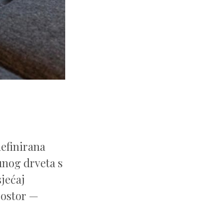
definirana
punog drveta s
sjećaj
rostor —