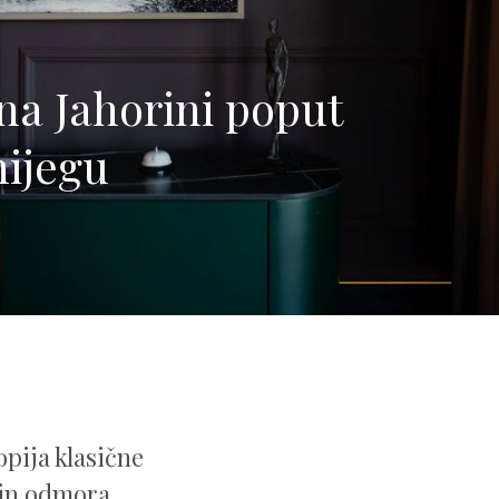
 na Jahorini poput
nijegu
opija klasične
čin odmora,