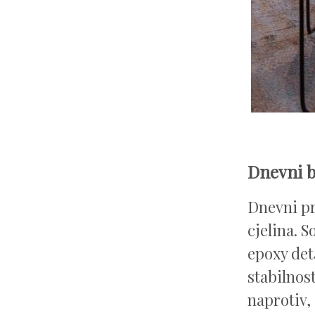
Dnevni b
Dnevni pr
cjelina. S
epoxy det
stabilnos
naprotiv, 