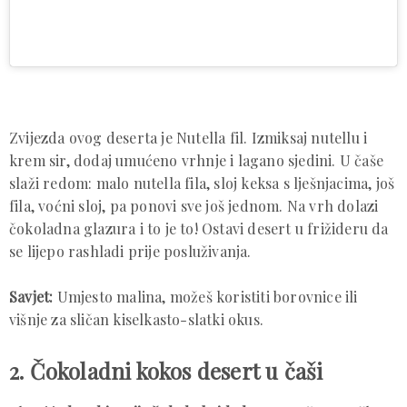
Zvijezda ovog deserta je Nutella fil. Izmiksaj nutellu i
krem sir, dodaj umućeno vrhnje i lagano sjedini. U čaše
slaži redom: malo nutella fila, sloj keksa s lješnjacima, još
fila, voćni sloj, pa ponovi sve još jednom. Na vrh dolazi
čokoladna glazura i to je to! Ostavi desert u frižideru da
se lijepo rashladi prije posluživanja.
Savjet:
Umjesto malina, možeš koristiti borovnice ili
višnje za sličan kiselkasto-slatki okus.
2. Čokoladni kokos desert u čaši