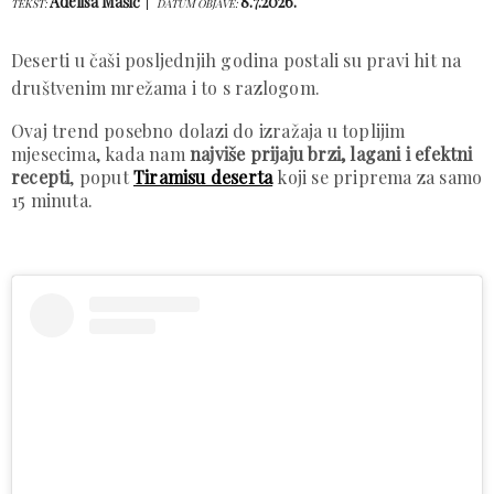
Adelisa Mašić
8.7.2026.
TEKST:
DATUM OBJAVE:
Deserti u čaši posljednjih godina postali su pravi hit na
društvenim mrežama i to s razlogom.
Ovaj trend posebno dolazi do izražaja u toplijim
mjesecima, kada nam
najviše prijaju brzi, lagani i efektni
recepti
, poput
Tiramisu deserta
koji se priprema za samo
15 minuta.