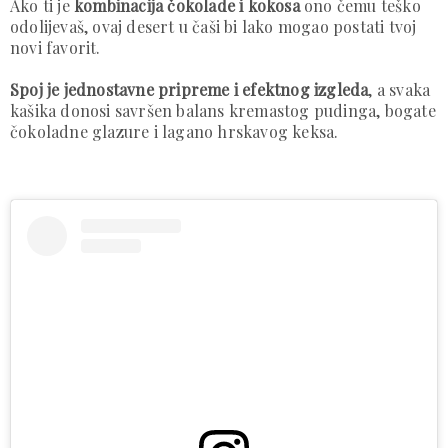
Ako ti je
kombinacija čokolade i kokosa
ono čemu teško
odolijevaš, ovaj desert u čaši bi lako mogao postati tvoj
novi favorit.
Spoj je jednostavne pripreme i efektnog izgleda
, a svaka
kašika donosi savršen balans kremastog pudinga, bogate
čokoladne glazure i lagano hrskavog keksa.