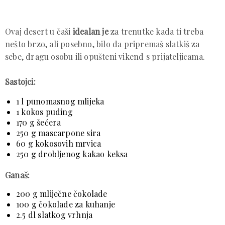
Ovaj desert u čaši
idealan je
za trenutke kada ti treba
nešto brzo, ali posebno, bilo da pripremaš slatkiš za
sebe, dragu osobu ili opušteni vikend s prijateljicama.
Sastojci:
1 l punomasnog mlijeka
1 kokos puding
170 g šećera
250 g mascarpone sira
60 g kokosovih mrvica
250 g drobljenog kakao keksa
Ganaš:
200 g mliječne čokolade
100 g čokolade za kuhanje
2.5 dl slatkog vrhnja