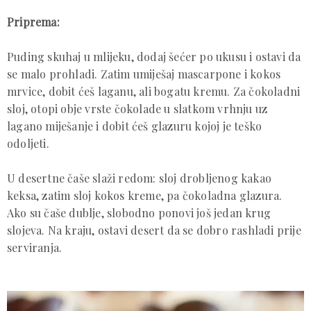
Priprema:
Puding skuhaj u mlijeku, dodaj šećer po ukusu i ostavi da
se malo prohladi. Zatim umiješaj mascarpone i kokos
mrvice, dobit ćeš laganu, ali bogatu kremu. Za čokoladni
sloj, otopi obje vrste čokolade u slatkom vrhnju uz
lagano miješanje i dobit ćeš glazuru kojoj je teško
odoljeti.
U desertne čaše slaži redom: sloj drobljenog kakao
keksa, zatim sloj kokos kreme, pa čokoladna glazura.
Ako su čaše dublje, slobodno ponovi još jedan krug
slojeva. Na kraju, ostavi desert da se dobro rashladi prije
serviranja.