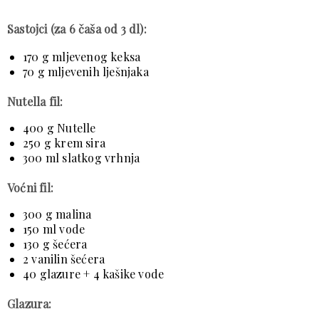
Sastojci (za 6 čaša od 3 dl):
170 g mljevenog keksa
70 g mljevenih lješnjaka
Nutella fil:
400 g Nutelle
250 g krem sira
300 ml slatkog vrhnja
Voćni fil:
300 g malina
150 ml vode
130 g šećera
2 vanilin šećera
40 glazure + 4 kašike vode
Glazura: