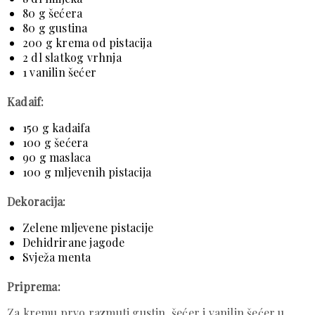
80 g šećera
80 g gustina
200 g krema od pistacija
2 dl slatkog vrhnja
1 vanilin šećer
Kadaif:
150 g kadaifa
100 g šećera
90 g maslaca
100 g mljevenih pistacija
Dekoracija:
Zelene mljevene pistacije
Dehidrirane jagode
Svježa menta
Priprema:
Za kremu prvo razmuti gustin, šećer i vanilin šećer u