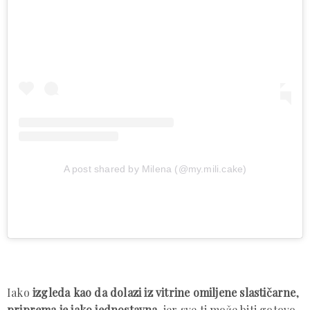
A post shared by Milena (@my.mili.cake)
Iako
izgleda kao da dolazi iz vitrine omiljene slastičarne
,
priprema je jako jednostavna
, jer sve ti može biti gotovo