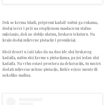
Dok se krema hladi, pripremi kadaif: usitni ga rukama,
dodaj šećer i prži na otopljenom maslacu uz stalno
miješanje, dok ne dobije zlatnu, hrskavu teksturu. Na
kraju dodaj mljevene pistacije i promiješaj.
Složi desert u čaši tako da na dno ide sloj hrskavog
kadaifa, zatim sloj kreme s pistacijama, pa još jedan sloj
kadaifa. Na vrhu ostavi prostora za dekoraciju, tu možeš
dodati mljevene zelene pistacije, listiće svježe mente ili
nekoliko malina.