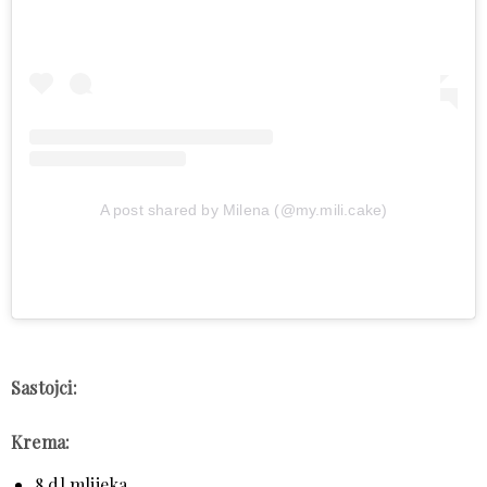
A post shared by Milena (@my.mili.cake)
Sastojci:
Krema:
8 dl mlijeka