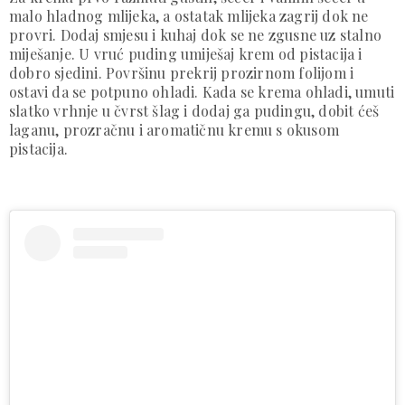
malo hladnog mlijeka, a ostatak mlijeka zagrij dok ne
provri. Dodaj smjesu i kuhaj dok se ne zgusne uz stalno
miješanje. U vruć puding umiješaj krem od pistacija i
dobro sjedini. Površinu prekrij prozirnom folijom i
ostavi da se potpuno ohladi. Kada se krema ohladi, umuti
slatko vrhnje u čvrst šlag i dodaj ga pudingu, dobit ćeš
laganu, prozračnu i aromatičnu kremu s okusom
pistacija.