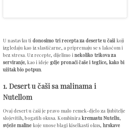
U nastavku ti
donosimo tri recepta za deserte u čaši
koji
izgledaju kao iz slastičarne, a pripremaju se s lakoćom i
bez stresa. Uz recepte, dijelimo i
nekoliko trikova za
serviranje
, kao i ideje
gdje pronaći čaše i teglice, kako bi
užitak bio potpun
.
1. Desert u čaši sa malinama i
Nutellom
Ovaj desert u čaši je pravo malo remek-djelo za ljubitelje
slojevitih, bogatih okusa. Kombinira
kremastu Nutellu
,
svježe maline
koje unose blagi kiselkasti okus,
hrskave