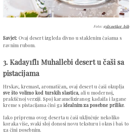
Foto:
@dr.oetker_bih
Savjet:
Ovaj desert izgleda divno u staklenim čašama s
ravnim rubom.
3. Kadayıflı Muhallebi desert u čaši sa
pistacijama
Hrskav, kremast, aromatičan, ovaj desert u čaši okuplja
sve što volimo kod turskih slastica
, ali u modernoj,
praktičnoj verziji. Spoj karameliziranog kadaifa i lagane
kreme s pistacijama čini ga
idealnim za posebne prilike
.
Iako priprema ovog deserta u čaši uključuje nekoliko
koraka više, svaki sloj donosi novu teksturu i okus i baš to
ga čini posebnim.