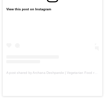
View this post on Instagram
A post shared by Archana Deshpande | Vegetarian Food recipes (@archanasvegfoodchronicles)