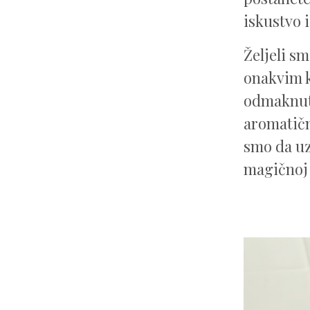
iskustvo i
Željeli s
onakvim k
odmaknuti
aromatičn
smo da uz
magičnoj 