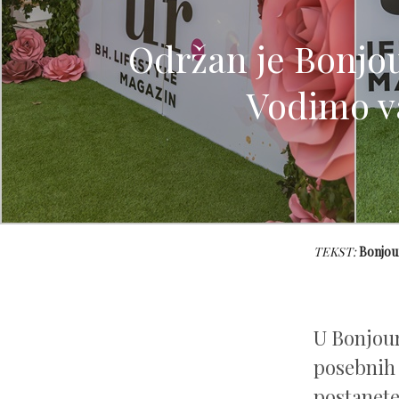
Održan je Bonjou
Vodimo va
TEKST:
Bonjou
U Bonjour
posebnih 
postanete