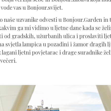
 vode vas u Bonjour.svijet.
mo naše uzvanike odvesti u Bonjour.Garden in t
akvim ga mi vidimo u ljetne dane kada se žel
 od gradskih, užurbanih ulica i proslaviti ljet
a svjetla lampica u pozadini i žamor dragih lj
 lagani ljetni povjetarac i drage suradnike žel
večeri.