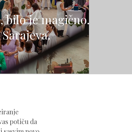
 bilo je magično.
 Sarajeva.
iranje
vas potiču da
di sasvim novo