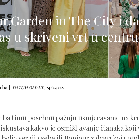
r.Garden in The City i da,
s u skriveni vrt u centru
r.ba
DATUM OBJAVE:
24.6.2022.
.ba timu posebnu pažnju usmjeravamo na kre
iskustava kakvo je osmišljavanje članaka koji 
 bolja verzija sebe ili Bonjour.zabava koja nu