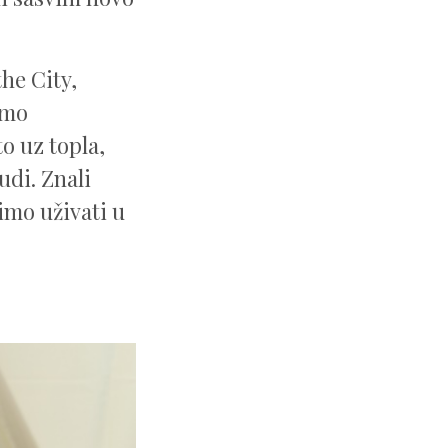
he City,
imo
o uz topla,
udi. Znali
imo uživati u