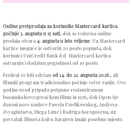
Online pretprodaja za korisnike Mastercard kartica
počinje 3. augusta u 15 sati
, dok se redovna online
prodaja otvara
4. augusta u isto vrijeme
. Uz Mastercard
kartice moguće je ostvariti 20 posto popusta, dok
korisnici UniCredit Bank d.d. Mastercard kartica
ostvaruju i dodatnu pogodnost od 10 posto.
Festival će biti održan
od 14. do 21. augusta 2026.
, ali
filmski program tradicionalno počinje večer ranije. Ove
godine uvod pripada potpuno restauriranom
bosanskohercegovačkom filmu iz 1976, dok Open Air
donosi nove naslove Pawela Pawlikowskog, Andreya
Zvyagintseva, Diega Lune i Rodriga Sorogoyena, uz
povratak filmova koji u Sarajevu imaju posebno mjesto.