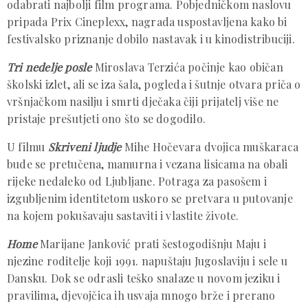
odabrati najbolji film programa. Pobjedničkom naslovu
pripada Prix Cineplexx, nagrada uspostavljena kako bi
festivalsko priznanje dobilo nastavak i u kinodistribuciji.
Tri nedelje posle
Miroslava Terzića počinje kao običan
školski izlet, ali se iza šala, pogleda i šutnje otvara priča o
vršnjačkom nasilju i smrti dječaka čiji prijatelj više ne
pristaje prešutjeti ono što se dogodilo.
U filmu
Skriveni ljudje
Mihe Hočevara dvojica muškaraca
bude se pretučena, mamurna i vezana lisicama na obali
rijeke nedaleko od Ljubljane. Potraga za pasošem i
izgubljenim identitetom uskoro se pretvara u putovanje
na kojem pokušavaju sastaviti i vlastite živote.
Home
Marijane Janković prati šestogodišnju Maju i
njezine roditelje koji 1991. napuštaju Jugoslaviju i sele u
Dansku. Dok se odrasli teško snalaze u novom jeziku i
pravilima, djevojčica ih usvaja mnogo brže i prerano