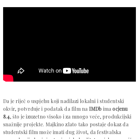
Da je riječ o uspjehu koji nadilazi lokalni i studentski
okvir, potvrđuje i podatak da film na
IMDb
ima
ocjenu
8.4
, što je izuzetno visoko i za mnogo veće, produkcijski
snažnije projekte. Majkino zlato tako postaje dokaz da
studentski film može imati dug život, da festivalska