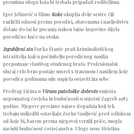
preuzima ulogu koja bi trebala pripadati roditeljima.
Igor Jelinović u filmu
Koke
okuplja dvije sestre čiji
različiti odnosi prema porodici, obavezama i nasljedstvu
dolaze do tačke pucanja nakon tajne kupovine dijela
porodične kuće na otoku.
Izgubljeni sin
Darka Štante prati kriminalističkog
istražitelja koji u počinitelju porodičnog nasilja
prepoznaje vlastitog otuđenog brata. Profesionalni
slučaj vrlo brzo postaje susret s traumom i nasiljem koje
porodica godinama nije uspjela ostaviti iza sebe.
Predrag Ličina u
Virusu patološke dobrote
smješta
nepoznatog čovjeka iz budućnosti u snježni Zagreb 1983.
godine. Njegove precizne najave događaja koji tek
trebaju uslijediti ostavljaju Zorku Vasiljević pred odlukom
od koje bi, barem prema njegovoj verziji priče, mogla
zavisiti budućnost čovječanstva. Uloge nose Hristina