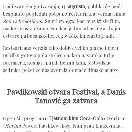
Uoči zvaničnog otvaranja,
13. augusta
, publika će moći
besplatno pogledati potpuno restauriranu verziju filma
Žena s krajolikom
. Snimljen 1976. kao televizijski film,
naslov je ostao zapamćen kao jedno od avangardnijih
ostvarenja bosanskohercegovačke kinematografije.
Restaurirana verzija tako dobiva veliko platno i novu
publiku gotovo pola stoljeća nakon nastanka. Prije
premijera, gostiju i punih ljetnih kina, festivalska
sedmica počet će naslovom iz domaće filmske arhive.
Pawlikowski otvara Festival, a Danis
Tanović ga zatvara
Open Air program u
Ljetnom kinu Coca-Cola
otvorit će
Očevina
Pawela Pawlikowskog. Film prati književnika i