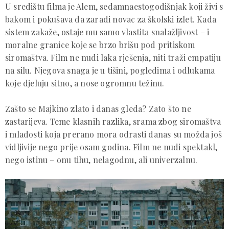
U središtu filma je Alem, sedamnaestogodišnjak koji živi s
bakom i pokušava da zaradi novac za školski izlet. Kada
sistem zakaže, ostaje mu samo vlastita snalažljivost – i
moralne granice koje se brzo brišu pod pritiskom
siromaštva. Film ne nudi laka rješenja, niti traži empatiju
na silu. Njegova snaga je u tišini, pogledima i odlukama
koje djeluju sitno, a nose ogromnu težinu.
Zašto se Majkino zlato i danas gleda? Zato što ne
zastarijeva. Teme klasnih razlika, srama zbog siromaštva
i mladosti koja prerano mora odrasti danas su možda još
vidljivije nego prije osam godina. Film ne nudi spektakl,
nego istinu – onu tihu, nelagodnu, ali univerzalnu.