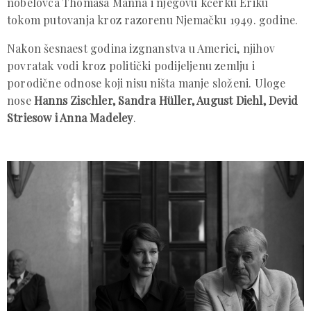
nobelovca Thomasa Manna i njegovu kćerku Eriku
tokom putovanja kroz razorenu Njemačku 1949. godine.
Nakon šesnaest godina izgnanstva u Americi, njihov
povratak vodi kroz politički podijeljenu zemlju i
porodične odnose koji nisu ništa manje složeni. Uloge
nose
Hanns Zischler, Sandra Hüller, August Diehl, Devid
Striesow i Anna Madeley
.