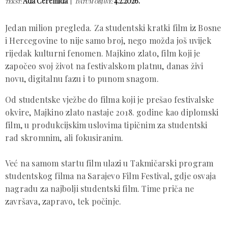
Ada Ćeremida
4.2.2026.
TEKST:
DATUM OBJAVE:
Jedan milion pregleda. Za studentski kratki film iz Bosne
i Hercegovine to nije samo broj, nego možda još uvijek
rijedak kulturni fenomen. Majkino zlato, film koji je
započeo svoj život na festivalskom platnu, danas živi
novu, digitalnu fazu i to punom snagom.
Od studentske vježbe do filma koji je prešao festivalske
okvire, Majkino zlato nastaje 2018. godine kao diplomski
film, u produkcijskim uslovima tipičnim za studentski
rad skromnim, ali fokusiranim.
Već na samom startu film ulazi u Takmičarski program
studentskog filma na Sarajevo Film Festival, gdje osvaja
nagradu za najbolji studentski film. Time priča ne
završava, zapravo, tek počinje.