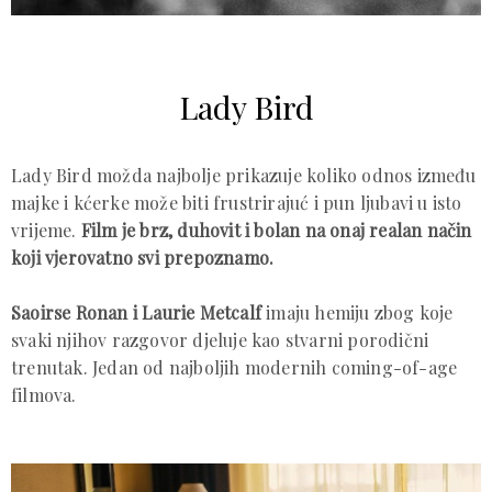
Lady Bird
Lady Bird možda najbolje prikazuje koliko odnos između
majke i kćerke može biti frustrirajuć i pun ljubavi u isto
vrijeme.
Film je brz, duhovit i bolan na onaj realan način
koji vjerovatno svi prepoznamo.
Saoirse Ronan i Laurie Metcalf
imaju hemiju zbog koje
svaki njihov razgovor djeluje kao stvarni porodični
trenutak. Jedan od najboljih modernih coming-of-age
filmova.