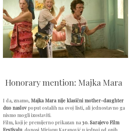
Honorary mention:
Majka Mara
I da, znamo,
Majka Mara nije klasični mother-daughter
duo naslov
poput ostalih na ovoj listi, ali jednostavno ga
nismo mogli izostaviti.
Film, koji je premijerno prikazan na
30. Sarajevo Film
Festivalu
, donosi Mirjanu Karanović u jednoj od onih