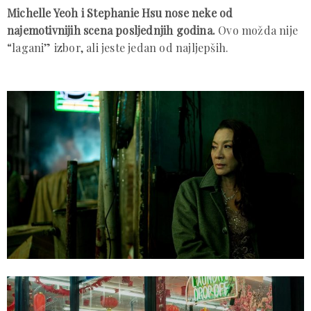
Michelle Yeoh i Stephanie Hsu nose neke od
najemotivnijih scena posljednjih godina.
Ovo možda nije
“lagani” izbor, ali jeste jedan od najljepših.