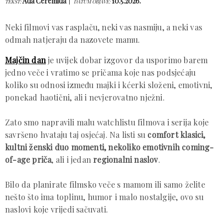
Ada Ćeremida
10.5.2026.
TEKST:
DATUM OBJAVE:
Neki filmovi vas rasplaču, neki vas nasmiju, a neki vas
odmah natjeraju da nazovete mamu.
Majčin dan
je uvijek dobar izgovor da usporimo barem
jedno veče i vratimo se pričama koje nas podsjećaju
koliko su odnosi između majki i kćerki složeni, emotivni,
ponekad haotični, ali i nevjerovatno nježni.
Zato smo napravili malu watchlistu filmova i serija koje
savršeno hvataju taj osjećaj. Na listi su
comfort klasici,
kultni ženski duo momenti, nekoliko emotivnih coming-
of-age priča
, ali i jedan
regionalni naslov
.
Bilo da planirate filmsko veče s mamom ili samo želite
nešto što ima toplinu, humor i malo nostalgije, ovo su
naslovi koje vrijedi sačuvati.