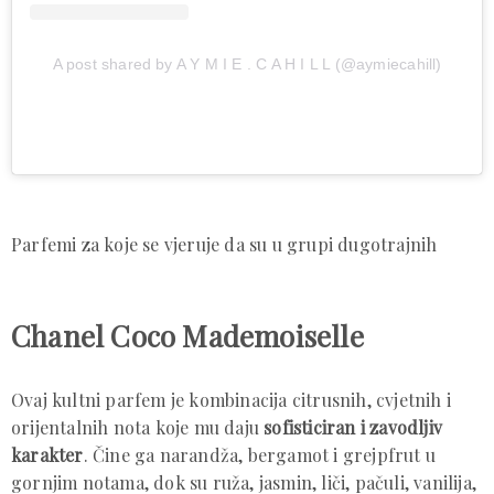
A post shared by A Y M I E . C A H I L L (@aymiecahill)
Parfemi za koje se vjeruje da su u grupi dugotrajnih
Chanel Coco Mademoiselle
Ovaj kultni parfem je kombinacija citrusnih, cvjetnih i
orijentalnih nota koje mu daju
sofisticiran i zavodljiv
karakter
. Čine ga narandža, bergamot i grejpfrut u
gornjim notama, dok su ruža, jasmin, liči, pačuli, vanilija,