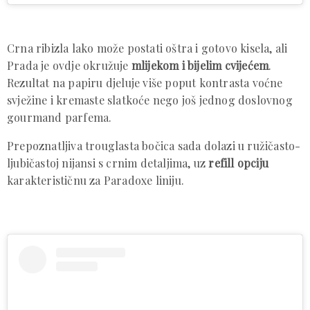
Crna ribizla lako može postati oštra i gotovo kisela, ali
Prada je ovdje okružuje
mlijekom i bijelim cvijećem
.
Rezultat na papiru djeluje više poput kontrasta voćne
svježine i kremaste slatkoće nego još jednog doslovnog
gourmand parfema.
Prepoznatljiva trouglasta bočica sada dolazi u ružičasto-
ljubičastoj nijansi s crnim detaljima, uz
refill opciju
karakterističnu za Paradoxe liniju.