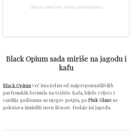
Objavu dijeli Inês Isaías (@inesisaias)
Black Opium sada miriše na jagodu i
kafu
Black Opium
već ima jednu od najprepoznatljivijih
parfemskih formula na tržištu. Kafa, bijelo cvijeće i
vanilija godinama su njegov potpis, pa
Pink Glaze
ne
pokušava izmisliti novu ličnost. Dodaje joj jagodu.