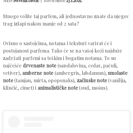
Nevena Divčić
23.1.2025.
TEKST:
DATUM OBJAVE:
Mnogo volite taj parfem, ali jednostavno znate da njegov
trag izlapi nakon manje od 2 sata?
Ovisno o sastojcima, notama i teksturi varirat će i
postojanost parfema. Tako će se na vašoj koži najduže
zadržati parfemi sa teškim i bogatim notama. To su
najčešće
drvenaste note
(sandalovina, cedar, pačuli,
vetiver),
amberne note
(ambergris, labdanum),
smolaste
note
(tamjan, mirta, opoponaks),
začinske note
(vanilija,
klinčić, cimet) i
animalističke note
(oud, mošus).