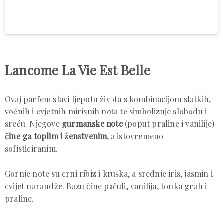
Lancome La Vie Est Belle
Ovaj parfem slavi ljepotu života s kombinacijom slatkih,
voćnih i cvjetnih mirisnih nota te simbolizuje slobodu i
sreću. Njegove
gurmanske note
(poput praline i vanilije)
čine ga toplim i ženstvenim
, a istovremeno
sofisticiranim.
Gornje note su crni ribiz i kruška, a srednje iris, jasmin i
cvijet narandže. Bazu čine pačuli, vanilija, tonka grah i
praline.