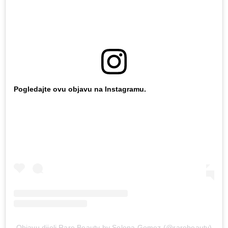
Pogledajte ovu objavu na Instagramu.
Objavu dijeli Rare Beauty by Selena Gomez (@rarebeauty)