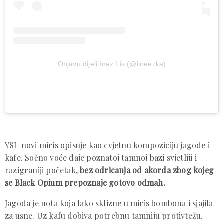
Objavu dijeli Inez Lis (@iineezka)
YSL novi miris opisuje kao cvjetnu kompoziciju jagode i
kafe. Sočno voće daje poznatoj tamnoj bazi svjetliji i
razigraniji početak,
bez odricanja od akorda zbog kojeg
se Black Opium prepoznaje gotovo odmah.
Jagoda je nota koja lako sklizne u miris bombona i sjajila
za usne. Uz kafu dobiva potrebnu tamniju protivtežu.