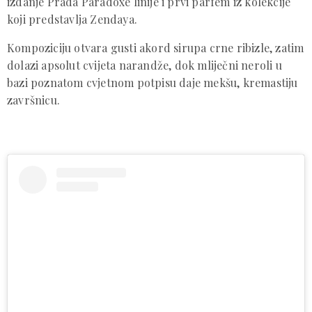
izdanje Prada Paradoxe linije i prvi parfem iz kolekcije
koji predstavlja Zendaya.
Kompoziciju otvara gusti akord sirupa crne ribizle, zatim
dolazi apsolut cvijeta narandže, dok mliječni neroli u
bazi poznatom cvjetnom potpisu daje mekšu, kremastiju
završnicu.