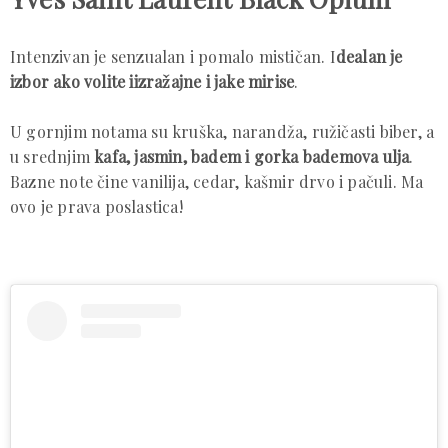
Intenzivan je senzualan i pomalo mističan. I
dealan je
izbor ako volite iizražajne i jake mirise
.
U gornjim notama su kruška, narandža, ružičasti biber, a
u srednjim
kafa, jasmin, badem i gorka bademova ulja
.
Bazne note čine vanilija, cedar, kašmir drvo i pačuli. Ma
ovo je prava poslastica!