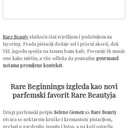
Rare Beauty
slatkoću čini svjetlijom i podatnijom za
layering. Prada pistaciji dodaje sol i prženi akord, dok
YSL jagodu spušta na tamnu bazu kafe. Povezuje ih manje
ono kako mirišu, a više odluka da poznatim
gourmand
notama promijene kontekst
.
Rare Beginnings izgleda kao novi
parfemski favorit Rare Beautyja
Drugi parfemski potpis
Selene Gomez
za
Rare Beauty
otvara se nektarom kruške i kremastom pistacijom,
prelazi u gardeniju, jasmin i lotos, a na koži ostavlja