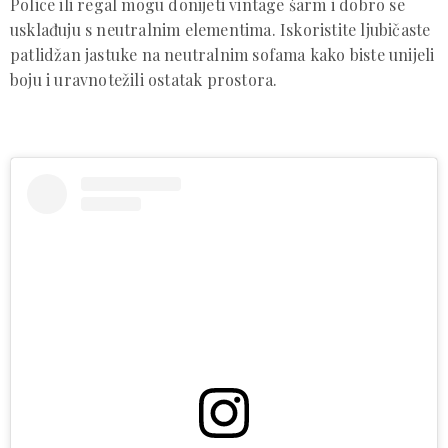
Police ili regal mogu donijeti vintage šarm i dobro se
usklađuju s neutralnim elementima. Iskoristite ljubičaste
patlidžan jastuke na neutralnim sofama kako biste unijeli
boju i uravnotežili ostatak prostora.