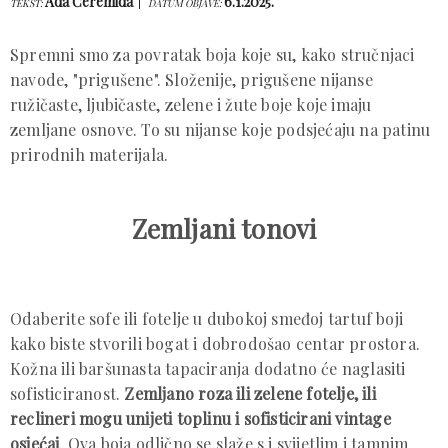
Ada Ćeremida
6.1.2025.
TEKST:
DATUM OBJAVE:
Spremni smo za povratak boja koje su, kako stručnjaci
navode, "prigušene". Složenije, prigušene nijanse
ružičaste, ljubičaste, zelene i žute boje koje imaju
zemljane osnove. To su nijanse koje podsjećaju na patinu
prirodnih materijala.
Zemljani tonovi
Odaberite sofe ili fotelje u dubokoj smeđoj tartuf boji
kako biste stvorili bogat i dobrodošao centar prostora.
Kožna ili baršunasta tapaciranja dodatno će naglasiti
sofisticiranost.
Zemljano roza ili zelene fotelje, ili
reclineri mogu unijeti toplinu i sofisticirani vintage
osjećaj
. Ova boja odlično se slaže s i svijetlim i tamnim