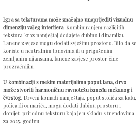
Igra sa teksturama može značajno unaprijediti vizualnu
dimenziju vašeg interijera
. Kombiniranjem različitih
tekstura kroz namještaj dodajete dubinu i dinamiku.
Lanene zavjese mogu dodati svježinu prostoru. Bilo da se
koriste u neutralnim tonovima ili u prigušenim
zemljanim nijansama, lanene zavjese prostor čine
prozračnijim.
U kombinaciji s mekim materijalima poput lana, drvo
može stvoriti harmoničnu ravnotežu između mekanog i
čvrstog
. Drveni komadi namještaja, poput stolića za kafu,
polica ili ormarića, mogu dodati dubinu prostoru i
donijeti prirodnu teksturu koja je u skladu s trendovima
za 2025. godinu.