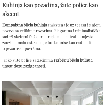
Kuhinja kao pozadina, žute police kao
akcent
Kompaktna bijela kuhinja
smještena je uz terasu i s njom
povezana velikim prozorima. Elegantna i minimalistička,
sadrži skriveni frižider i uređaje, a centralno mjesto
zauzima malo ostrvo koje funkcioniše kao radna ili
trpezarijska površina.
Jarko žute police sa začinima
razbijaju bijelu kulisu i
unose dozu razigranosti.