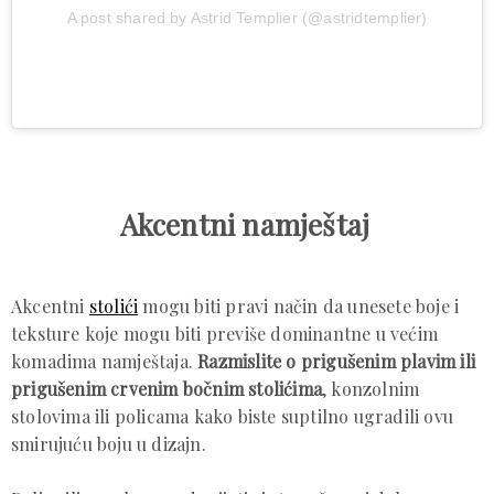
A post shared by Astrid Templier (@astridtemplier)
Akcentni namještaj
Akcentni
stolići
mogu biti pravi način da unesete boje i
teksture koje mogu biti previše dominantne u većim
komadima namještaja.
Razmislite o prigušenim plavim ili
prigušenim crvenim bočnim stolićima
, konzolnim
stolovima ili policama kako biste suptilno ugradili ovu
smirujuću boju u dizajn.