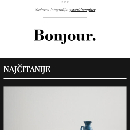
* * *
Naslovna fotografija:
@astridtemplier
NAJČITANIJE