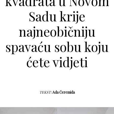
kvadrata u Novom
Sadu krije
najneobičniju
spavaću sobu koju
ćete vidjeti
TEKST:
Ada Ćeremida