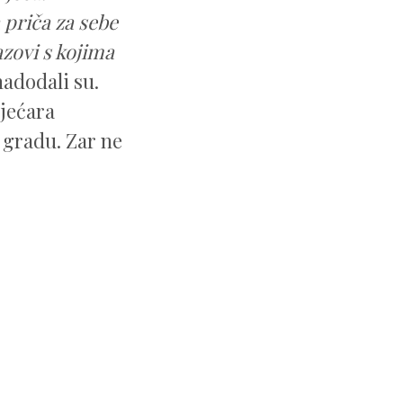
a priča za sebe
azovi s kojima
adodali su.
vjećara
 gradu. Zar ne