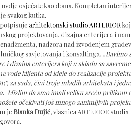
e ovdje osjećate kao doma. Kompletan interije
nje svakog kutka.
 potpisuje
arhitektonski studio ARTERIOR
koj
nskog projektovanja, dizajna enterijera i namj
menadžmenta, nadzora nad izvođenjem građev
ehničkog savjetovanja i konsaltinga. „
Bavimo s
re i dizajna enterijera koji u skladu sa savrem
a vode klijenta od ideje do realizacije projekt
'', za sada, čini troje mladih arhitekata i jedn
ca. Mislim da smo imali veliku sreću prilikom 
ožete očekivati još mnogo zanimljivih projeka
am je
Blanka Dujić
, vlasnica ARTERIOR studia
zgovora.