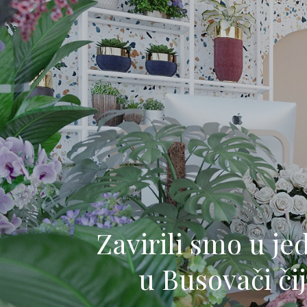
Zavirili smo u j
u Busovači či