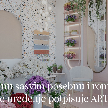
ednu sasvim posebnu i ro
je uređenje potpisuje A