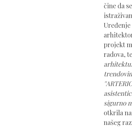
čine da s
istraživa
Uređenje
arhitekto
projekt 
radova, t
arhitektu
trendovim
''ARTERIOR
asistenti
sigurno m
otkrila n
našeg ra