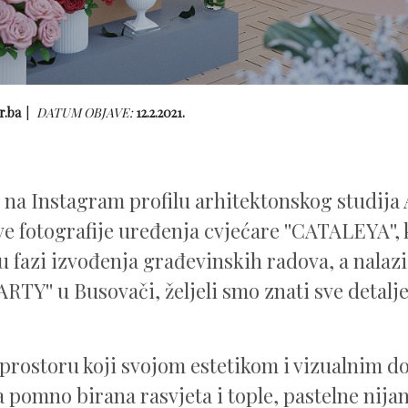
r.ba
DATUM OBJAVE:
12.2.2021.
na Instagram profilu arhitektonskog studij
ve fotografije uređenja cvjećare ''CATALEYA'', 
u fazi izvođenja građevinskih radova, a nalaz
ARTY'' u Busovači, željeli smo znati sve detal
o prostoru koji svojom estetikom i vizualnim 
a pomno birana rasvjeta i tople, pastelne nij