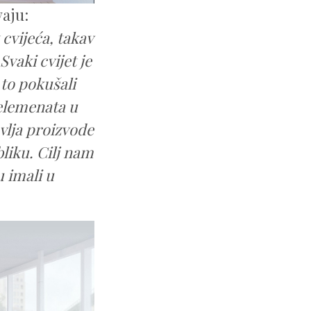
vaju:
 cvijeća, takav
vaki cvijet je
 to pokušali
 elemenata u
avlja proizvode
bliku. Cilj nam
u imali u