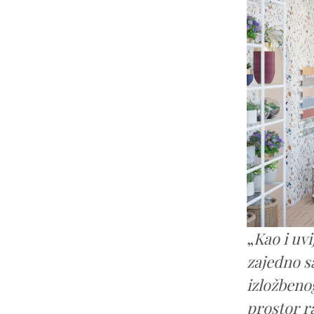
„
Kao i uvi
zajedno s
izložbenog
prostor r