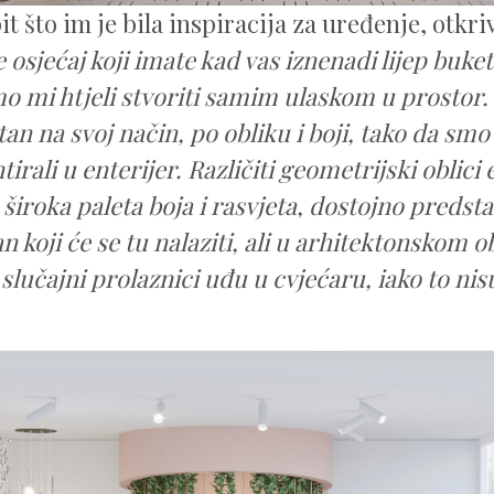
t što im je bila inspiracija za uređenje, otkri
 osjećaj koji imate kad vas iznenadi lijep buket
o mi htjeli stvoriti samim ulaskom u prostor. S
an na svoj način, po obliku i boji, tako da smo
rali u enterijer. Različiti geometrijski oblici
široka paleta boja i rasvjeta, dostojno predst
n koji će se tu nalaziti, ali u arhitektonskom o
i slučajni prolaznici uđu u cvjećaru, iako to nis