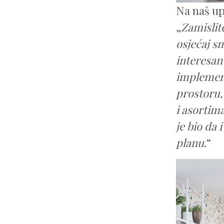
Na naš upi
„
Zamislite
osjećaj sm
interesant
implementi
prostoru, 
i asortima
je bio da 
planu
.“