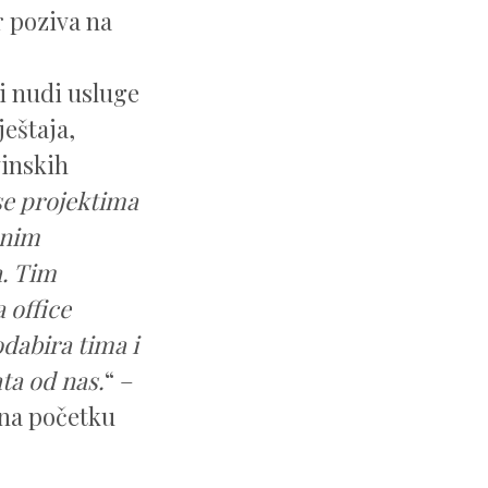
r poziva na
i nudi usluge
eštaja,
inskih
e projektima
enim
a. Tim
a office
odabira tima i
ta od nas.
“ –
 na početku