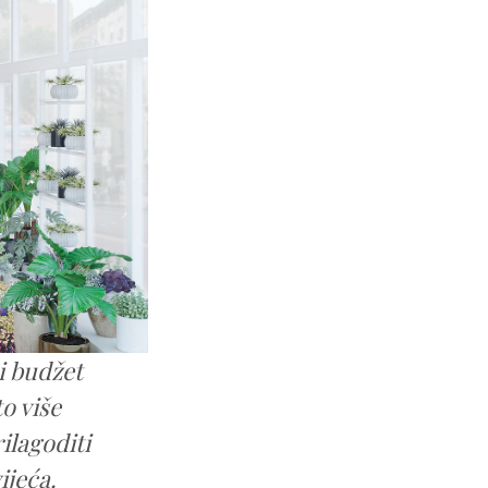
 i budžet
o više
ilagoditi
ijeća.