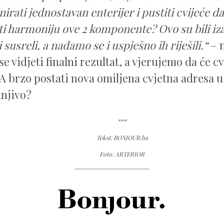
jnirati jednostavan enterijer i pustiti cvijeće d
iti harmoniju ove 2 komponente? Ovo su bili iz
susreli, a nadamo se i uspješno ih riješili.“
– n
e vidjeti finalni rezultat, a vjerujemo da će c
brzo postati nova omiljena cvjetna adresa u
anjivo?
***
Tekst: BONJOUR.ba
Foto: ARTERIOR