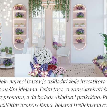
jek, najveći izazov je uskladiti želje investitora
a našim idejama. Osim toga, u 20m2 kreirati št
 prostora, a da izgleda skladno i praktično. Pr
azličitim proporcijama, bojama i veličinama cv