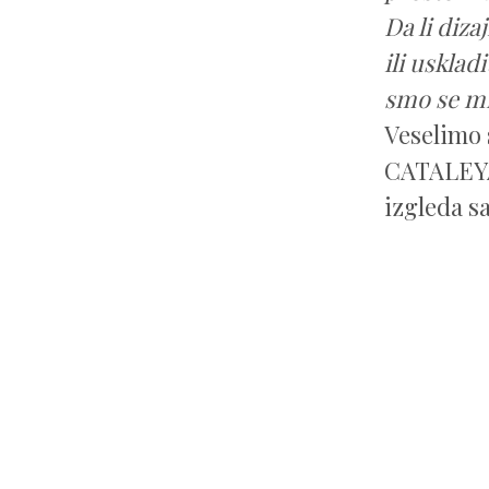
Da li diza
ili usklad
smo se mi 
Veselimo s
CATALEYA 
izgleda s