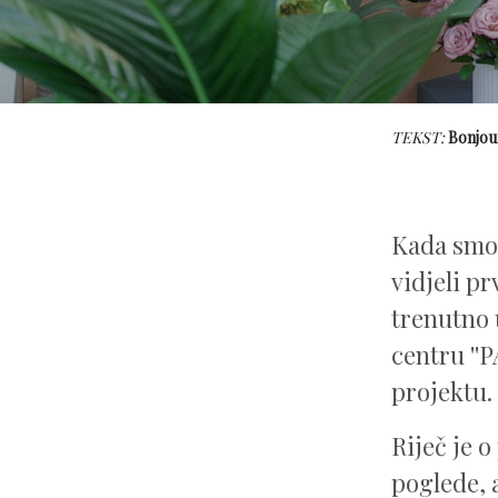
TEKST:
Bonjou
Kada smo 
vidjeli pr
trenutno 
centru ''P
projektu.
Riječ je 
poglede, 