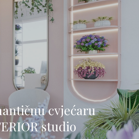
mantičnu cvjećaru
RTERIOR studio