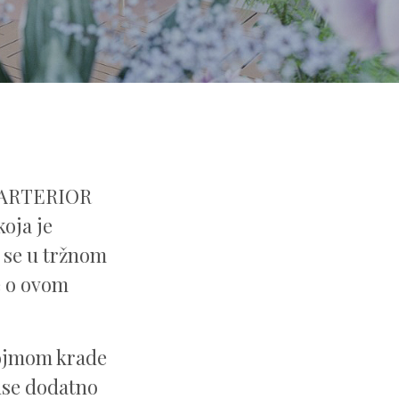
a ARTERIOR
koja je
i se u tržnom
je o ovom
dojmom krade
anse dodatno