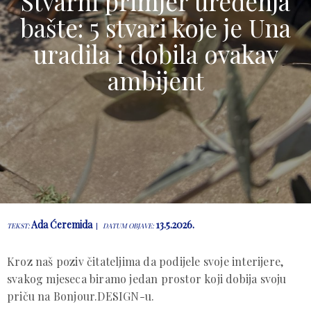
Stvarni primjer uređenja
bašte: 5 stvari koje je Una
uradila i dobila ovakav
ambijent
Ada Ćeremida
13.5.2026.
TEKST:
DATUM OBJAVE:
Kroz naš poziv čitateljima da podijele svoje interijere,
svakog mjeseca biramo jedan prostor koji dobija svoju
priču na Bonjour.DESIGN-u.