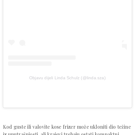
Objavu dijeli Linda Schulz (@linda.sza)
Kod guste ili valovite kose frizer može ukloniti dio težine
iz unutrašnjosti, ali krajevi trebaju ostati kompaktni.