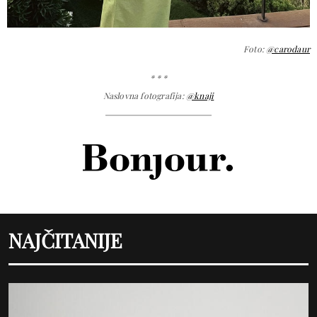
Foto:
@carodaur
* * *
Naslovna fotografija:
@knaji
NAJČITANIJE