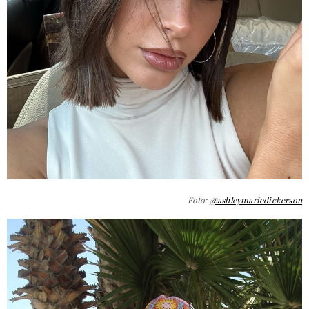
Foto:
@ashleymariedickerson