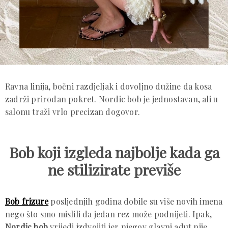
Ravna linija, bočni razdjeljak i dovoljno dužine da kosa
zadrži prirodan pokret. Nordic bob je jednostavan, ali u
salonu traži vrlo precizan dogovor.
Bob koji izgleda najbolje kada ga
ne stilizirate previše
Bob frizure
posljednjih godina dobile su više novih imena
nego što smo mislili da jedan rez može podnijeti. Ipak,
Nordic bob
vrijedi izdvojiti jer njegov glavni adut nije