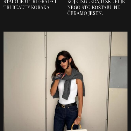
STALO JE U TRI GRADA I
KOJE IZGLEDAJU SKUPLJE
TRI BEAUTY KORAKA
NEGO ŠTO KOŠTAJU. NE
ČEKAMO JESEN.