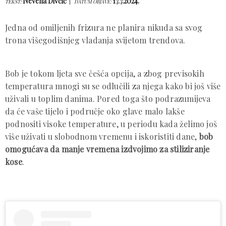
Nevena Divčić
17.7.2024.
TEKST:
DATUM OBJAVE:
Jedna od omiljenih frizura ne planira nikuda sa svog
trona višegodišnjeg vladanja svijetom trendova.
Bob je tokom ljeta sve češća opcija, a zbog previsokih
temperatura mnogi su se odlučili za njega kako bi još više
uživali u toplim danima. Pored toga što podrazumijeva
da će vaše tijelo i područje oko glave malo lakše
podnositi visoke temperature, u periodu kada želimo još
više uživati u slobodnom vremenu i iskoristiti dane,
bob
omogućava da manje vremena izdvojimo za stiliziranje
kose
.