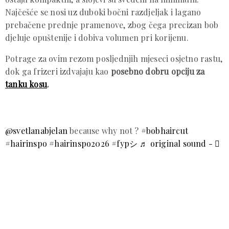
Najčešće se nosi uz duboki bočni razdjeljak i lagano
prebačene prednje pramenove, zbog čega precizan bob
djeluje opuštenije i dobiva volumen pri korijenu.
Potrage za ovim rezom posljednjih mjeseci osjetno rastu,
dok ga frizeri izdvajaju kao
posebno dobru opciju za
tanku kosu
.
@svetlanabjelan
because why not ?
#bobhaircut
#hairinspo
#hairinspo2026
#fypシ
♬ original sound - ⃟