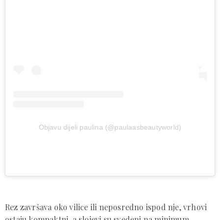
Objavu dijeli paulina (@paulaasbeautyworld)
Rez završava oko vilice ili neposredno ispod nje, vrhovi
ostaju kompaktni, a slojevi su svedeni na minimum.