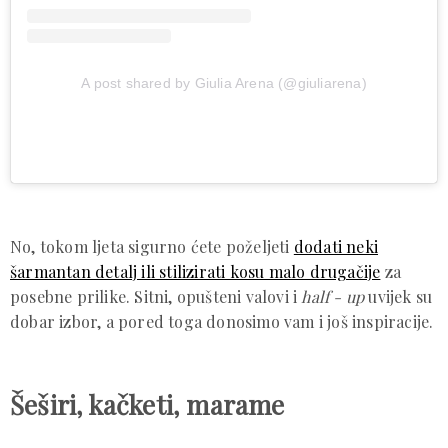
A post shared by Giulia Arena (@giuliarena)
No, tokom ljeta sigurno ćete poželjeti
dodati neki
šarmantan detalj ili stilizirati kosu malo drugačije
za
posebne prilike. Sitni, opušteni valovi i
half - up
uvijek su
dobar izbor, a pored toga donosimo vam i još inspiracije.
Šeširi, kačketi, marame