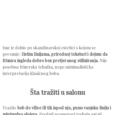
Ime je dobio po skandinavskoj estetici s kojom se
povezuje:
čistim linijama, prirodnoj teksturi i dojmu da
frizura izgleda dobro bez pretjeranog stiliziranja.
Nije
posebna frizerska tehnika, nego minimalistička
interpretacija klasičnog boba.
Šta tražiti u salonu
Tražite
bob do vilice ili tik ispod nje, punu vanjsku liniju i
minimalno slojeva
. Prednji pramenovi trebaju ostati