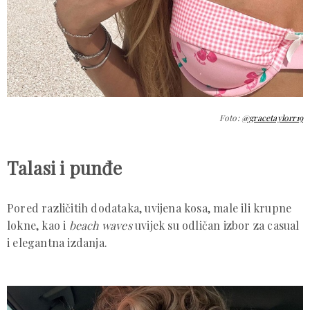
Foto:
@gracetaylorr19
Talasi i punđe
Pored različitih dodataka, uvijena kosa, male ili krupne
lokne, kao i
beach waves
uvijek su odličan izbor za casual
i elegantna izdanja.