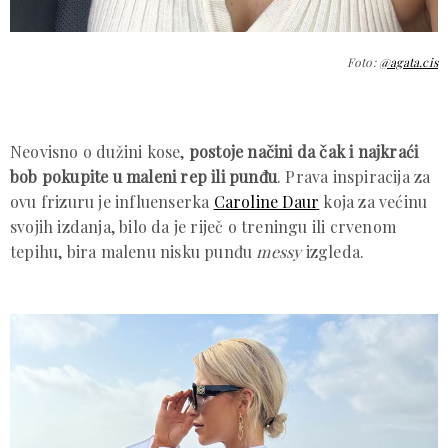
Foto:
@agata.cis
Neovisno o dužini kose,
postoje načini da čak i najkraći
bob pokupite u maleni rep ili punđu
. Prava inspiracija za
ovu frizuru je influenserka
Caroline Daur
koja za većinu
svojih izdanja, bilo da je riječ o treningu ili crvenom
tepihu, bira malenu nisku punđu
messy
izgleda.