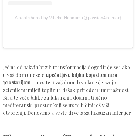
A post shared by Vibeke Hennum (@passion4interior)
Jedna od takvih brzih transformacija dogodit će se i ako
u vaš dom unesete
upečatljivu biljku koja dominira
prostorijom
. Unesite u vaš dom drvo koje će svojim
zelenilom unijeti toplinu i dašak prirode u unutrašnjost.
Birajte veće biljke za luksuzniji dojam i tipično
mediteranski prostor koji se uz njih čini još viši i
otvoreniji. Donosimo 4 vrste drveta za luksuzan interijer.