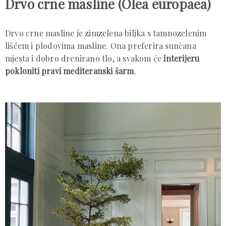
Drvo crne masline (Olea europaea)
Drvo crne masline je zimzelena biljka s tamnozelenim
lišćem i plodovima masline. Ona preferira sunčana
mjesta i dobro drenirano tlo, a svakom će
interijeru
pokloniti pravi mediteranski šarm
.