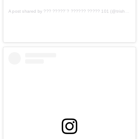
A post shared by ??? ?????´? ?????? ????? 101 (@trish_jt)