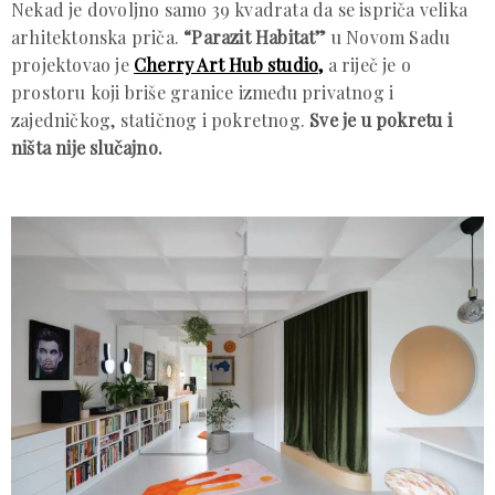
Nekad je dovoljno samo 39 kvadrata da se ispriča velika
arhitektonska priča.
“Parazit Habitat”
u Novom Sadu
projektovao je
Cherry Art Hub studio,
a riječ je o
prostoru koji briše granice između privatnog i
zajedničkog, statičnog i pokretnog.
Sve je u pokretu i
ništa nije slučajno.