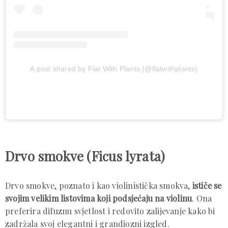
A post shared by Flat With Plants (@flatwithplants)
Drvo smokve (Ficus lyrata)
Drvo smokve, poznato i kao violinistička smokva,
ističe se
svojim velikim listovima koji podsjećaju na violinu
. Ona
preferira difuznu svjetlost i redovito zalijevanje kako bi
zadržala svoj elegantni i grandiozni izgled.