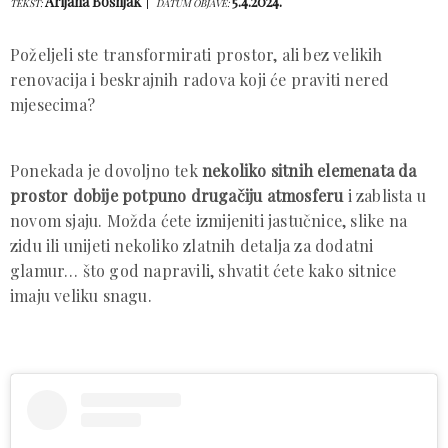
Arijana Bošnjak
5.4.2024.
TEKST:
DATUM OBJAVE:
Poželjeli ste transformirati prostor, ali bez velikih
renovacija i beskrajnih radova koji će praviti nered
mjesecima?
Ponekada je dovoljno tek
nekoliko sitnih elemenata da
prostor dobije potpuno drugačiju atmosferu
i zablista u
novom sjaju. Možda ćete izmijeniti jastučnice, slike na
zidu ili unijeti nekoliko zlatnih detalja za dodatni
glamur… što god napravili, shvatit ćete kako sitnice
imaju veliku snagu.