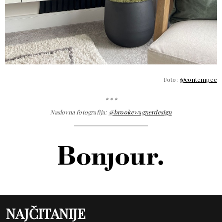
Foto:
@contempee
* * *
Naslovna fotografija:
@brookewagnerdesign
NAJČITANIJE