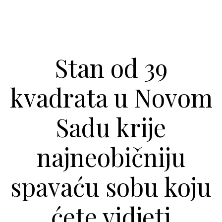
Stan od 39
kvadrata u Novom
Sadu krije
najneobičniju
spavaću sobu koju
ćete vidjeti