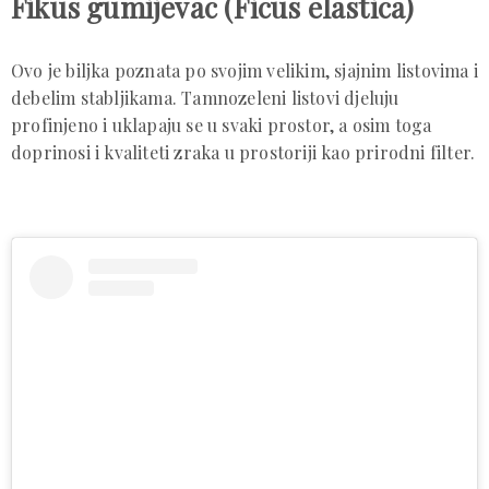
Fikus gumijevac (Ficus elastica)
Ovo je biljka poznata po svojim velikim, sjajnim listovima i
debelim stabljikama. Tamnozeleni listovi djeluju
profinjeno i uklapaju se u svaki prostor, a osim toga
doprinosi i kvaliteti zraka u prostoriji kao prirodni filter.