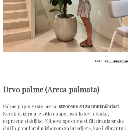
Foto:
@detuinenvan
Drvo palme (Areca palmata)
Palme poput vrste areca,
stvorene su za unutrašnjost
.
Karakteriziraju je vitki i paperjasti listovi i tanke,
uspravne stabljike. Njihova sposobnost filtriranja zraka
čini ih popularnim izborom za interijere, kao i vibrantna