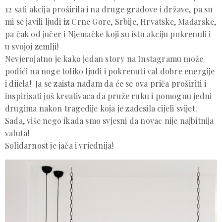
12 sati akcija proširila i na druge gradove i države, pa su
mi se javili ljudi iz Crne Gore, Srbije, Hrvatske, Mađarske,
pa čak od jučer i Njemačke koji su istu akciju pokrenuli i
u svojoj zemlji!
Nevjerojatno je kako jedan story na Instagramu može
podići na noge toliko ljudi i pokrenuti val dobre energije
i dijela! Ja se zaista nadam da će se ova priča proširiti i
inspirisati još kreativaca da pruže ruku i pomognu jedni
drugima nakon tragedije koja je zadesila cijeli svijet.
Sada, više nego ikada smo svjesni da novac nije najbitnija
valuta!
Solidarnost je jača i vrjednija!