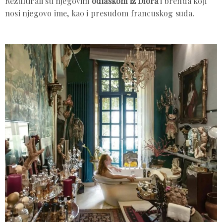
Rezultirali su njegovim
odlaskom iz Diora
i brenda koji
nosi njegovo ime, kao i presudom francuskog suda.