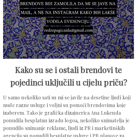
Kako su se i ostali brendovi te
pojedinci uključili u cijelu priču?
U samo nekoliko sati su mi se javile na desetine ljudi koji
nude razne usluge i voljni su pomoći brendovima koje
izaberem. Tako je grafička dizajnerica Ana Lukenda
ponudila besplatnu izradu logoa, nekoliko snimatelja je
ponudilo snimanje reklame, ljudi iz PR i marketinških
agencija su ponudili besplatne usluge i PR planove za