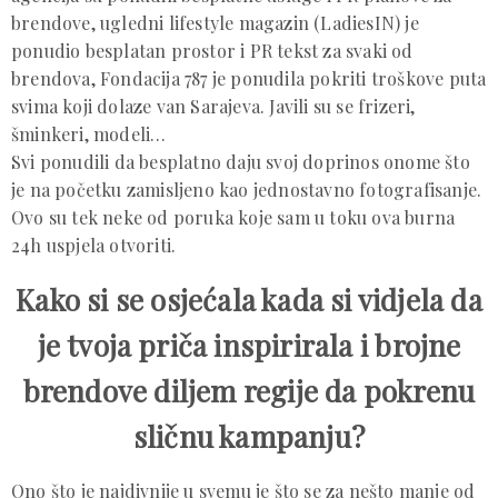
brendove, ugledni lifestyle magazin (LadiesIN) je
ponudio besplatan prostor i PR tekst za svaki od
brendova, Fondacija 787 je ponudila pokriti troškove puta
svima koji dolaze van Sarajeva. Javili su se frizeri,
šminkeri, modeli…
Svi ponudili da besplatno daju svoj doprinos onome što
je na početku zamisljeno kao jednostavno fotografisanje.
Ovo su tek neke od poruka koje sam u toku ova burna
24h uspjela otvoriti.
Kako si se osjećala kada si vidjela da
je tvoja priča inspirirala i brojne
brendove diljem regije da pokrenu
sličnu kampanju?
Ono što je najdivnije u svemu je što se za nešto manje od