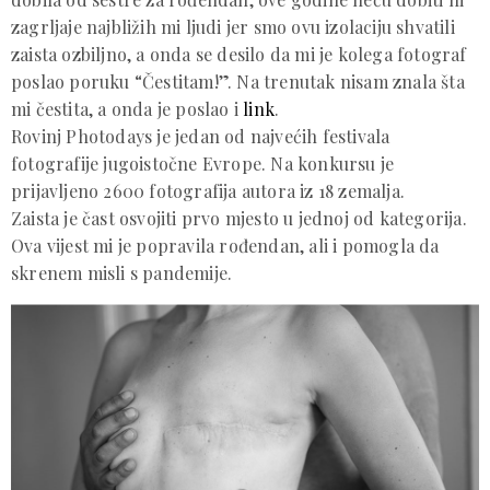
zagrljaje najbližih mi ljudi jer smo ovu izolaciju shvatili
zaista ozbiljno, a onda se desilo da mi je kolega fotograf
poslao poruku “Čestitam!”. Na trenutak nisam znala šta
mi čestita, a onda je poslao i
link
.
Rovinj Photodays je jedan od najvećih festivala
fotografije jugoistočne Evrope. Na konkursu je
prijavljeno 2600 fotografija autora iz 18 zemalja.
Zaista je čast osvojiti prvo mjesto u jednoj od kategorija.
Ova vijest mi je popravila rođendan, ali i pomogla da
skrenem misli s pandemije.