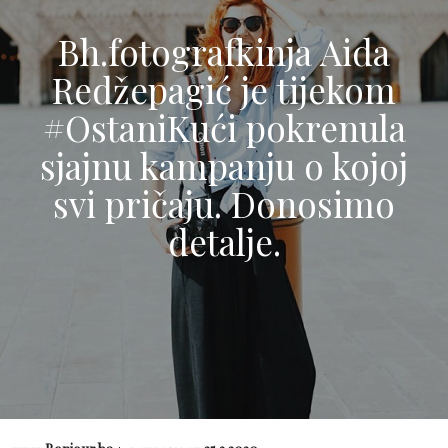
Bh.fotografkinja Aida
Redžepagić je tijekom
#OstaniKući pokrenula
sjajnu kampanju o kojoj
svi pričaju. Donosimo
detalje.