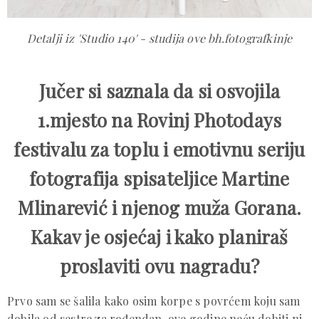
Detalji iz 'Studio 140' - studija ove bh.fotografkinje
Jučer si saznala da si osvojila
1.mjesto na Rovinj Photodays
festivalu za toplu i emotivnu seriju
fotografija spisateljice Martine
Mlinarević i njenog muža Gorana.
Kakav je osjećaj i kako planiraš
proslaviti ovu nagradu?
Prvo sam se šalila kako osim korpe s povrćem koju sam
dobila od sestre za rođendan, ove godine neću dobiti ni