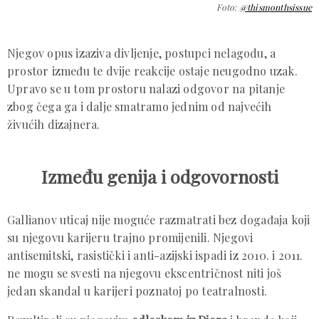
Foto:
@thismonthsissue
Njegov opus izaziva divljenje, postupci nelagodu, a
prostor između te dvije reakcije ostaje neugodno uzak.
Upravo se u tom prostoru nalazi odgovor na pitanje
zbog čega ga i dalje smatramo jednim od najvećih
živućih dizajnera.
Između genija i odgovornosti
Gallianov uticaj nije moguće razmatrati bez događaja koji
su njegovu karijeru trajno promijenili. Njegovi
antisemitski, rasistički i anti-azijski ispadi iz 2010. i 2011.
ne mogu se svesti na njegovu ekscentričnost niti još
jedan skandal u karijeri poznatoj po teatralnosti.