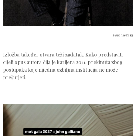
Foto:
@zara
Izložba također otvara teži zadatak. Kako predstaviti
cijeli opus autora čija je karijera 2011. prekinuta zbog
postupaka koje nijedna ozbiljna institucija ne može
prešutjeti.