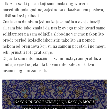
otkazan svaki posao koji sam imala dogovoren u
narednih pola godine, zajedno sa otkazivanjem poslova,
otišli su i svi prihodi.
Znala sam da nisam jedina koja se našla u ovoj situaciji,
ali sam isto tako znala i da nas iz ovoga može izvući samo
solidarnost pa sam odlučila slobodno vrijeme nakon što
prođe period izolacije iskoristiti tako što ću pomoći
nekom od brendova koji su na samom početku i ne mogu
sebi priuštiti fotografisanje.
Objavila sam informaciju na svom Instagram profilu, a
onda je vijest odjeknula takvim intenzitetom kakvim
nisam mogla ni zamisliti.