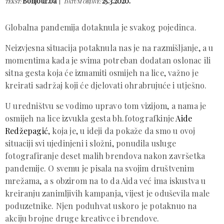
Bonjour.ba
25.3.2020.
TEKST:
DATUM OBJAVE:
Globalna pandemija dotaknula je svakog pojedinca.
Neizvjesna situacija potaknula nas je na razmišljanje, a u
momentima kada je svima potreban dodatan oslonac ili
sitna gesta koja će izmamiti osmijeh na lice, važno je
kreirati sadržaj koji će djelovati ohrabrujuće i utješno.
U uredništvu se vodimo upravo tom vizijom, a nama je
osmijeh na lice izvukla gesta bh.fotografkinje
Aide
Redžepagić
, koja je, u ideji da pokaže da smo u ovoj
situaciji svi ujedinjeni i složni, ponudila usluge
fotografiranje deset malih brendova nakon završetka
pandemije. O svemu je pisala na svojim društvenim
mrežama, a s obzirom na to da Aida već ima iskustva u
kreiranju zanimljivih kampanja, vijest je oduševila male
poduzetnike. Njen poduhvat uskoro je potaknuo na
akciju brojne druge kreativce i brendove.