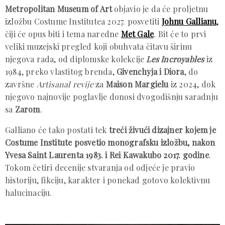
Metropolitan Museum of Art
objavio je da će proljetnu
izložbu Costume Institutea 2027. posvetiti
Johnu Gallianu
,
čiji će opus biti i tema naredne
Met Gale
. Bit će to prvi
veliki muzejski pregled koji obuhvata čitavu širinu
njegova rada, od diplomske kolekcije
Les Incroyables
iz
1984, preko vlastitog brenda,
Givenchyja i Diora
, do
završne
Artisanal revije
za
Maison Margielu
iz 2024, dok
njegovo najnovije poglavlje donosi dvogodišnju saradnju
sa
Zarom
.
Galliano će tako postati tek
treći živući dizajner kojem je
Costume Institute posvetio monografsku izložbu, nakon
Yvesa Saint Laurenta 1983. i Rei Kawakubo 2017. godine
.
Tokom četiri decenije stvaranja od odjeće je pravio
historiju, fikciju, karakter i ponekad gotovo kolektivnu
halucinaciju.