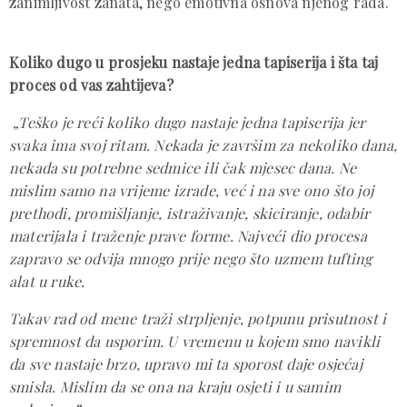
zanimljivost zanata, nego emotivna osnova njenog rada.
Koliko dugo u prosjeku nastaje jedna tapiserija i šta taj
proces od vas zahtijeva?
„Teško je reći koliko dugo nastaje jedna tapiserija jer
svaka ima svoj ritam. Nekada je završim za nekoliko dana,
nekada su potrebne sedmice ili čak mjesec dana. Ne
mislim samo na vrijeme izrade, već i na sve ono što joj
prethodi, promišljanje, istraživanje, skiciranje, odabir
materijala i traženje prave forme. Najveći dio procesa
zapravo se odvija mnogo prije nego što uzmem tufting
alat u ruke.
Takav rad od mene traži strpljenje, potpunu prisutnost i
spremnost da usporim. U vremenu u kojem smo navikli
da sve nastaje brzo, upravo mi ta sporost daje osjećaj
smisla. Mislim da se ona na kraju osjeti i u samim