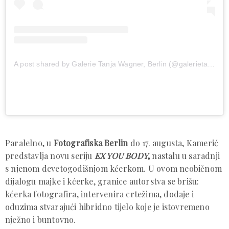
A post shared by Galerie Tanja Wagner, Berlin (@galerietanjawagner)
Paralelno, u
Fotografiska Berlin
do 17. augusta, Kamerić
predstavlja novu seriju
EX YOU BODY
,
nastalu u saradnji
s njenom devetogodišnjom kćerkom. U ovom neobičnom
dijalogu majke i kćerke, granice autorstva se brišu:
kćerka fotografira, intervenira crtežima, dodaje i
oduzima stvarajući hibridno tijelo koje je istovremeno
nježno i buntovno.