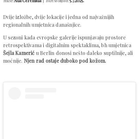
Ada Ćeremida
5.7.2025.
TEKST:
DATUM OBJAVE:
Dvije izložbe, dvije lokacije i jedna od najvažnijih
regionalnih umjetnica današnjice.
U sezoni kada evropske galerije ispunjavaju prostore
retrospektivama i digitalnim spektaklima, bh umjetnica
Šejla Kamerić
u Berlin donosi nešto daleko suptilnije, ali
moćnije.
Njen rad ostaje duboko pod kožom.