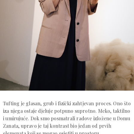
Tufting je glasan, grub i fizički zahtjevan proces. Ono što
iza njega ostaje djeluje potpuno suprotno. Meko, taktilno
i umirujuće. Dok smo posmatrali radove izložene u Domu
Zanata, upravo je taj kontrast bio jedan od prvih
elemenata koji se mogao osjetiti u prostoru.