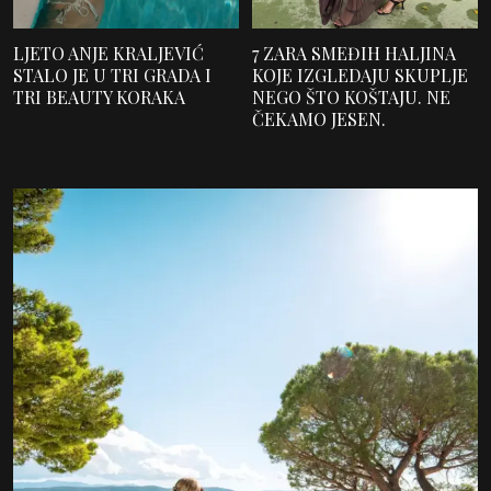
LJETO ANJE KRALJEVIĆ
7 ZARA SMEĐIH HALJINA
STALO JE U TRI GRADA I
KOJE IZGLEDAJU SKUPLJE
TRI BEAUTY KORAKA
NEGO ŠTO KOŠTAJU. NE
ČEKAMO JESEN.