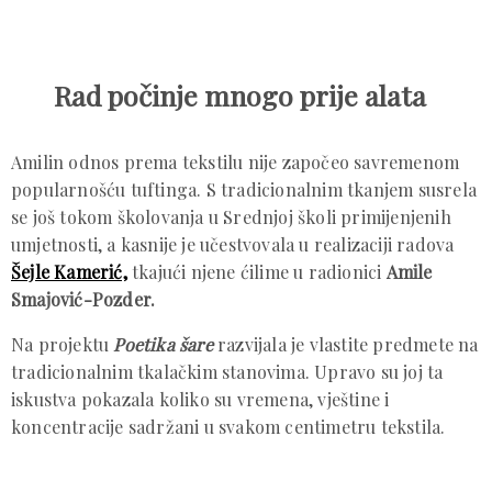
Rad počinje mnogo prije alata
Amilin odnos prema tekstilu nije započeo savremenom
popularnošću tuftinga. S tradicionalnim tkanjem susrela
se još tokom školovanja u Srednjoj školi primijenjenih
umjetnosti, a kasnije je učestvovala u realizaciji radova
Šejle Kamerić,
tkajući njene ćilime u radionici
Amile
Smajović-Pozder.
Na projektu
Poetika šare
razvijala je vlastite predmete na
tradicionalnim tkalačkim stanovima. Upravo su joj ta
iskustva pokazala koliko su vremena, vještine i
koncentracije sadržani u svakom centimetru tekstila.