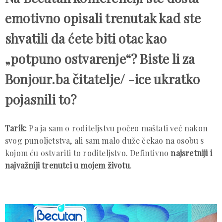
emotivno opisali trenutak kad ste
shvatili da ćete biti otac kao
„potpuno ostvarenje“? Biste li za
Bonjour.ba čitatelje/ -ice ukratko
pojasnili to?
Tarik:
Pa ja sam o roditeljstvu počeo maštati već nakon
svog punoljetstva, ali sam malo duže čekao na osobu s
kojom ću ostvariti to roditeljstvo. Defintivno
najsretniji i
najvažniji trenutci u mojem životu
.