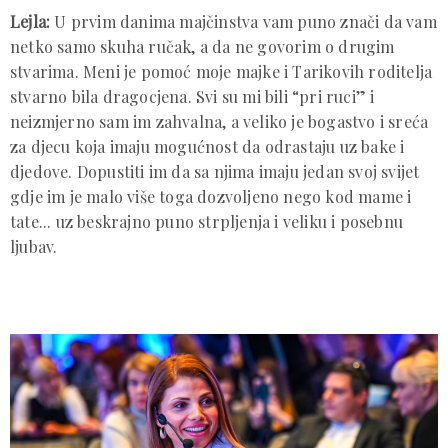
Lejla:
U prvim danima majčinstva vam puno znači da vam
netko samo skuha ručak, a da ne govorim o drugim
stvarima. Meni je pomoć moje majke i Tarikovih roditelja
stvarno bila dragocjena. Svi su mi bili “pri ruci” i
neizmjerno sam im zahvalna, a veliko je bogastvo i sreća
za djecu koja imaju mogućnost da odrastaju uz bake i
djedove. Dopustiti im da sa njima imaju jedan svoj svijet
gdje im je malo više toga dozvoljeno nego kod mame i
tate... uz beskrajno puno strpljenja i veliku i posebnu
ljubav.