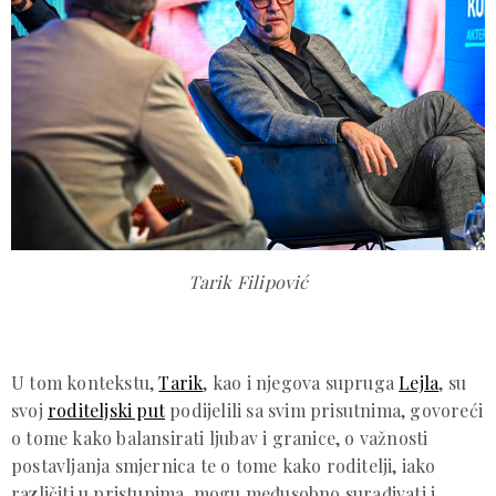
Tarik Filipović
U tom kontekstu,
Tarik
, kao i njegova supruga
Lejla
, su
svoj
roditeljski put
podijelili sa svim prisutnima, govoreći
o tome kako balansirati ljubav i granice, o važnosti
postavljanja smjernica te o tome kako roditelji, iako
različiti u pristupima, mogu međusobno surađivati i