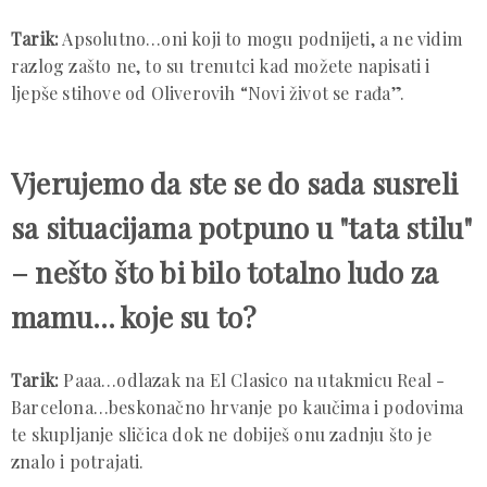
Tarik:
Apsolutno…oni koji to mogu podnijeti, a ne vidim
razlog zašto ne, to su trenutci kad možete napisati i
ljepše stihove od Oliverovih “Novi život se rađa”.
Vjerujemo da ste se do sada susreli
sa situacijama potpuno u "tata stilu"
– nešto što bi bilo totalno ludo za
mamu… koje su to?
Tarik:
Paaa…odlazak na El Clasico na utakmicu Real -
Barcelona…beskonačno hrvanje po kaučima i podovima
te skupljanje sličica dok ne dobiješ onu zadnju što je
znalo i potrajati.