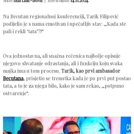
Ilda Lihić-Isović
14.11.2024.
TEKST:
DATUM OBJAVE:
Na Becutan regionalnoj konferenciji, Tarik Filipović
podijelio je s nama emotivan i upečatljiv stav: „Kada ste
pali i rekli ‘tata’?!“
Ova jednostavna, ali snažna rečenica najbolje opisuje
njegovo shvatanje odrastanja, ali i funkciju koju svaka
majka ima u tom procesu.
Tarik, kao prvi ambasador
Becutana
, prisjetio se trenutka kada je po prvi put postao
tata, a to je za njega bilo, kako je sam rekao, „potpuno
ostvarenje“.