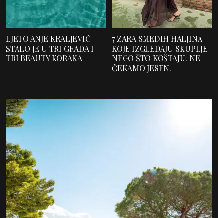
LJETO ANJE KRALJEVIĆ
7 ZARA SMEĐIH HALJINA
STALO JE U TRI GRADA I
KOJE IZGLEDAJU SKUPLJE
TRI BEAUTY KORAKA
NEGO ŠTO KOŠTAJU. NE
ČEKAMO JESEN.