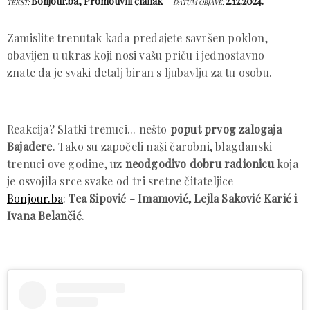
Bonjour.ba, Promotivni članak
2.12.2024.
TEKST:
DATUM OBJAVE:
Zamislite trenutak kada predajete savršen poklon,
obavijen u ukras koji nosi vašu priču i jednostavno
znate da je svaki detalj biran s ljubavlju za tu osobu.
Reakcija? Slatki trenuci... nešto
poput prvog zalogaja
Bajadere
. Tako su započeli naši čarobni, blagdanski
trenuci ove godine, uz
neodgodivo dobru radionicu
koja
je osvojila srce svake od tri sretne čitateljice
Bonjour.ba
:
Tea Sipović - Imamović, Lejla Saković Karić i
Ivana Belančić
.