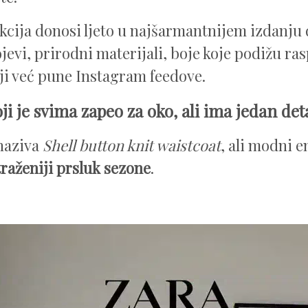
kcija donosi ljeto u najšarmantnijem izdanju 
jevi, prirodni materijali, boje koje podižu ras
ji već pune Instagram feedove.
ji je svima zapeo za oko, ali ima jedan det
naziva
Shell button knit waistcoat
, ali modni e
traženiji prsluk sezone
.