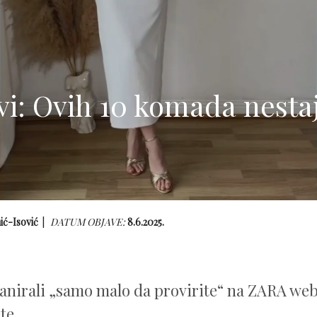
vi: Ovih 10 komada nestaj
hić-Isović
DATUM OBJAVE:
8.6.2025.
lanirali „samo malo da provirite“ na ZARA web
te.