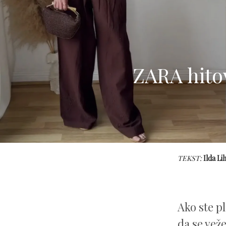
ZARA hito
TEKST:
Ilda Li
Ako ste p
da se veže