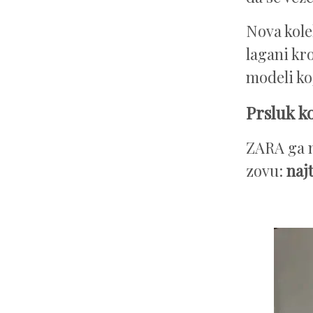
Nova kole
lagani kro
modeli ko
Prsluk ko
ZARA ga 
zovu:
naj