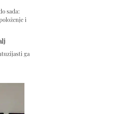
do sada:
položenje i
alj
ntuzijasti ga