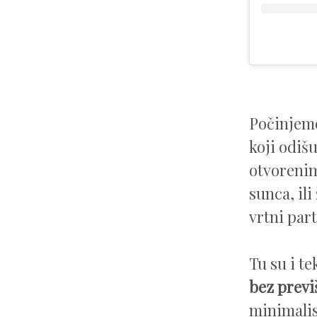
Počinjemo
koji odiš
otvorenim
sunca, ili
vrtni par
Tu su i te
bez previ
minimalis