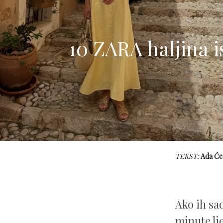
10 ZARA haljina 
TEKST:
Ada Će
Ako ih sad
minute lje