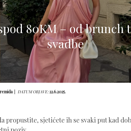
ispod 80KM – od brunch t
svadbe
remida
DATUM OBJAVE:
22.6.2025.
a propustite, sjetićete ih se svaki put kad dob
tni poziv.