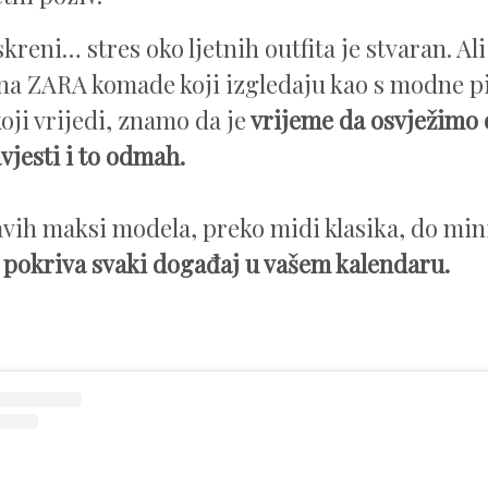
reni… stres oko ljetnih outfita je stvaran. Al
na ZARA komade koji izgledaju kao s modne pis
oji vrijedi, znamo da je
vrijeme da osvježimo
vjesti i to odmah.
vih maksi modela, preko midi klasika, do mini
a pokriva svaki događaj u vašem kalendaru.