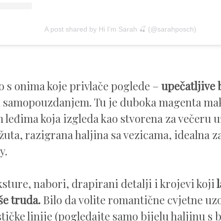
A post shared by Hi I’m Sarah 🍒 (@sarahposch)
 s onima koje privlače poglede –
upečatljive b
u samopouzdanjem. Tu je duboka magenta maks
 leđima koja izgleda kao stvorena za večeru u
 žuta, razigrana haljina sa vezicama, idealna 
ty.
ksture, nabori, drapirani detalji i krojevi koji
l
še truda.
Bilo da volite romantične cvjetne uzor
tičke linije (pogledajte samo bijelu haljinu s 