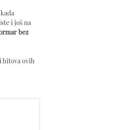
i kada
te i još na
 ormar bez
 hitova ovih