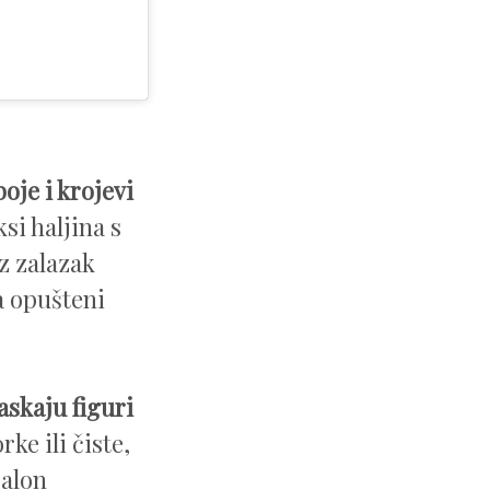
oje i krojevi
i haljina s
z zalazak
za opušteni
askaju figuri
ke ili čiste,
balon