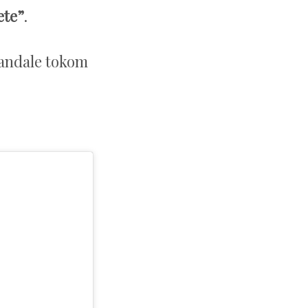
ete”
.
sandale tokom