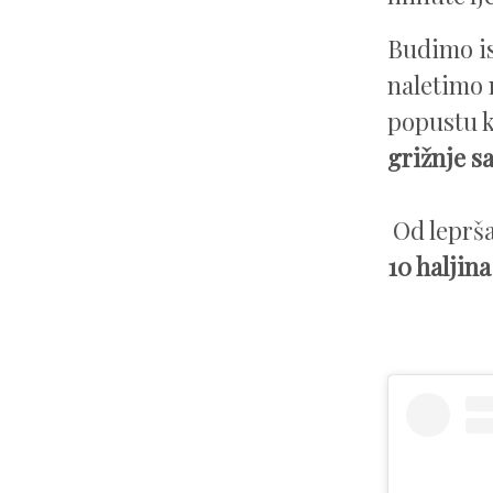
Budimo isk
naletimo 
popustu k
grižnje sa
Od leprša
10 haljin