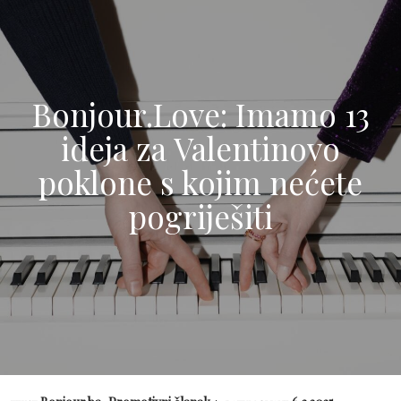
Bonjour.Love: Imamo 13
ideja za Valentinovo
poklone s kojim nećete
pogriješiti