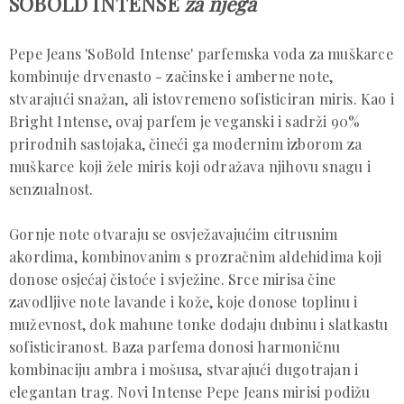
SOBOLD INTENSE
za njega
Pepe Jeans 'SoBold Intense' parfemska voda za muškarce
kombinuje drvenasto - začinske i amberne note,
stvarajući snažan, ali istovremeno sofisticiran miris. Kao i
Bright Intense, ovaj parfem je veganski i sadrži 90%
prirodnih sastojaka, čineći ga modernim izborom za
muškarce koji žele miris koji odražava njihovu snagu i
senzualnost.
Gornje note otvaraju se osvježavajućim citrusnim
akordima, kombinovanim s prozračnim aldehidima koji
donose osjećaj čistoće i svježine. Srce mirisa čine
zavodljive note lavande i kože, koje donose toplinu i
muževnost, dok mahune tonke dodaju dubinu i slatkastu
sofisticiranost. Baza parfema donosi harmoničnu
kombinaciju ambra i mošusa, stvarajući dugotrajan i
elegantan trag. Novi Intense Pepe Jeans mirisi podižu