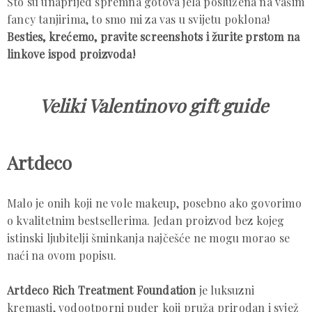
Što su unaprijed spremna gotova jela poslužena na vašim
fancy tanjirima, to smo mi za vas u svijetu poklona!
Besties, krećemo, pravite screenshots i žurite prstom na
linkove ispod proizvoda!
Veliki Valentinovo gift guide
Artdeco
Malo je onih koji ne vole makeup, posebno ako govorimo
o kvalitetnim bestsellerima. Jedan proizvod bez kojeg
istinski ljubitelji šminkanja najčešće ne mogu morao se
naći na ovom popisu.
Artdeco Rich Treatment Foundation
je luksuzni
kremasti, vodootporni puder koji pruža prirodan i svjež