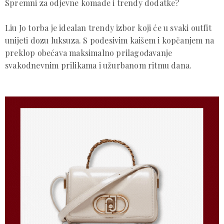
Spremni za odjevne komade i trendy dodatke?
Liu Jo torba je idealan trendy izbor koji će u svaki outfit
unijeti dozu luksuza. S podesivim kaišem i kopčanjem na
preklop obećava maksimalno prilagođavanje
svakodnevnim prilikama i užurbanom ritmu dana.