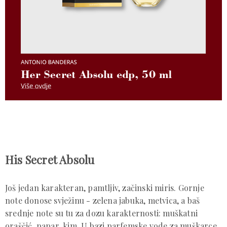
His Secret Absolu
Još jedan karakteran, pamtljiv, začinski miris. Gornje
note donose svježinu -
zelena jabuka, metvica, a baš
srednje note su tu za dozu karakternosti: muškatni
oraščić, papar, kim. U bazi parfemske vode za muškarce