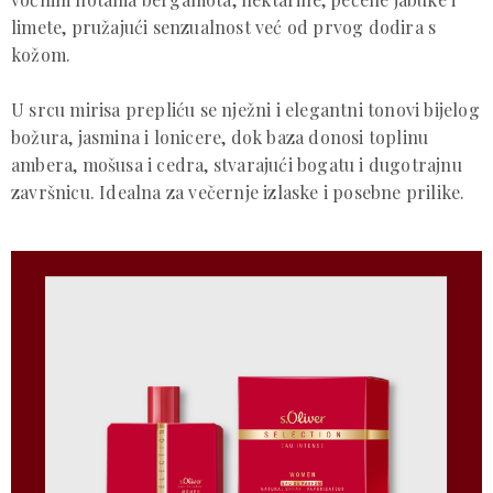
limete, pružajući senzualnost već od prvog dodira s
kožom.
U srcu mirisa prepliću se nježni i elegantni tonovi bijelog
božura, jasmina i lonicere, dok baza donosi toplinu
ambera, mošusa i cedra, stvarajući bogatu i dugotrajnu
završnicu. Idealna za večernje izlaske i posebne prilike.