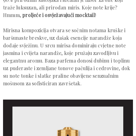
traže luksuzan, ali prirodan miris. Koje note krije?
Hmmm,
proljeće i osvježavajući mocktail
!
Mirisna kompozicija otvara se sočnim notama kruške i
baršunaste breskve, uz dašak esencije narandže koja
dodaje svježinu. U srcu mirisa dominiraju cvjetne note
jasmina i cvijeta narandže, koje pružaju zavodljivu i
elegantnu aromu. Baza parfema donosi dubinu i toplinu
uz puderaste i zemljane tonove pačulija i cedrovine, dok
su note tonke i slatke praline obavijene senzualnim
mošusom za sofisticiran završetak.