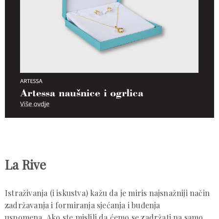
La Rive
Istraživanja (i iskustva) kažu da je miris najsnažniji način
zadržavanja i formiranja sjećanja i buđenja
uspomena. Ako ste mislili da ćemo se zadržati na samo