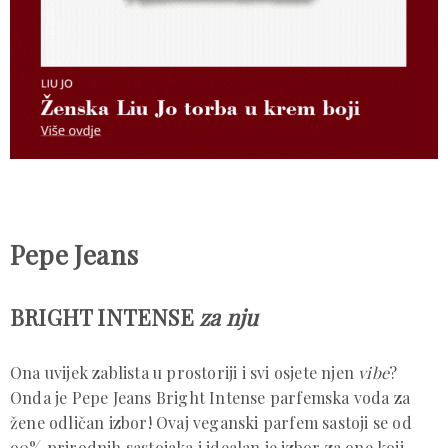
Pepe Jeans
BRIGHT INTENSE
za nju
Ona uvijek zablista u prostoriji i svi osjete njen
vibe
?
Onda je Pepe Jeans Bright Intense parfemska voda za
žene odličan izbor! Ovaj veganski parfem sastoji se od
90% prirodnih sastojaka i idealan je izbor za one koji