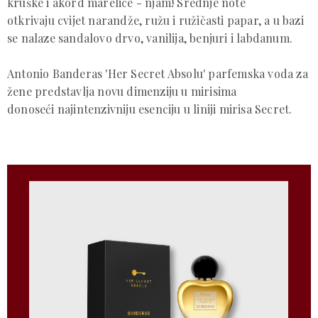
kruške i akord marelice - njam! Srednje note
otkrivaju cvijet narandže, ružu i ružičasti papar, a u bazi
se nalaze sandalovo drvo, vanilija, benjuri i labdanum.
Antonio Banderas 'Her Secret Absolu' parfemska voda za
žene predstavlja novu dimenziju u mirisima
donoseći najintenzivniju esenciju u liniji mirisa Secret.