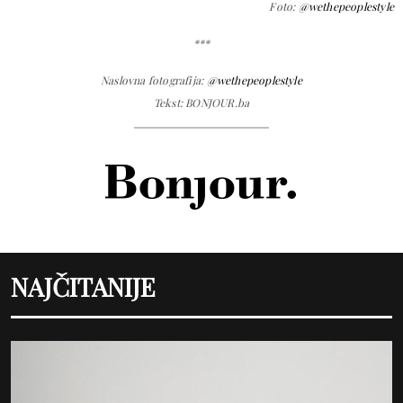
Foto:
@wethepeoplestyle
***
Naslovna fotografija:
@wethepeoplestyle
Tekst: BONJOUR.ba
NAJČITANIJE