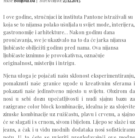
Bonjour.ba
27.12.2017.
TEKST:
DATUM OBJAVE:
I ove godine, stručnjaci iz instituta Pantone istraživali su
koja se to nijansa polako ušuljala u svijet mode, interijera,
gastronomije i arhitekture... Nakon godinu dana
proučavanja, sve je ukazivalo na to da će jarka nijansa
ljubičaste obilježiti godinu pred nama. Ova nijansa
ljubičaste iznimno je provokativna, označuje
originalnost, misteriju i intrigu.
Njena uloga je pojačati našu sklonost eksperimentiranju,
pomaknuti naše granice ugode u kreativnim sferama i
pokazati naše jedinstveno mjesto u svijetu. Obzirom da
nosi u sebi dozu upečatljivosti i nudi sjajnu bazu za
razigrane color block kombinacije, idealna je za slojevite
zimske kombinacije uz ružičastu, plavu i crvenu, a sjajno
će se slagati i s crnom, sivom i bijelom. Lijepo se slaže i uz
jeans, a čak i u vidu modnih dodataka nosi sofisticiranu
notu. U to ćete se uvjeriti pregledavajući ove modne