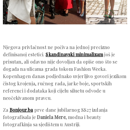
Njegova privlačnost ne počiva na jednoj precizno
definisanoj estetici.
Skandinavski minimalizam
još je
prisutan, ali odavno nije dovoljan da opiše ono što se
događa na ulicama grada tokom Fashion Weeka.
Kopenhagen danas podjednako uvjerljivo govori jezikom
čistog krojenja, ručnog rada, jarke boje, sportskih
referenci i dodataka koji cijelu siluetu odvode u
neočekivanom pravcu.
Za
Bonjour.ba
prve dane jubilarnog SS27 izdanja
fotografisala je
Daniela Mere
, modna i beauty
fotografkinja sa sjedištem u Austriji.