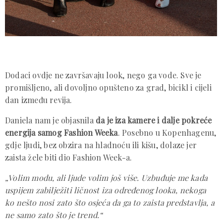
Dodaci ovdje ne završavaju look, nego ga vode. Sve je
promišljeno, ali dovoljno opušteno za grad, bicikl i cijeli
dan između revija.
Daniela nam je objasnila
da je iza kamere i dalje pokreće
energija samog Fashion Weeka
. Posebno u Kopenhagenu,
gdje ljudi, bez obzira na hladnoću ili kišu, dolaze jer
zaista žele biti dio Fashion Week-a.
„Volim modu, ali ljude volim još više. Uzbuđuje me kada
uspijem zabilježiti ličnost iza određenog looka, nekoga
ko nešto nosi zato što osjeća da ga to zaista predstavlja, a
ne samo zato što je trend.“