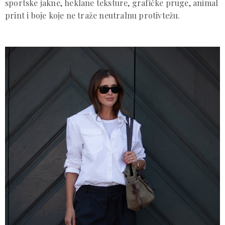
sportske jakne, heklane teksture, grafičke pruge, animal
print i boje koje ne traže neutralnu protivtežu.