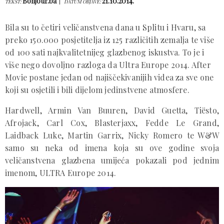
Bonjour.ba
21.10.2014.
TEKST:
DATUM OBJAVE:
Bila su to četiri veličanstvena dana u Splitu i Hvaru, sa
preko 150.000 posjetitelja iz 125 različitih zemalja te više
od 100 sati najkvalitetnijeg glazbenog iskustva. To je i
više nego dovoljno razloga da Ultra Europe 2014. After
Movie postane jedan od najiščekivanijih videa za sve one
koji su osjetili i bili dijelom jedinstvene atmosfere.
Hardwell, Armin Van Buuren, David Guetta, Tiësto,
Afrojack, Carl Cox, Blasterjaxx, Fedde Le Grand,
Laidback Luke, Martin Garrix, Nicky Romero te W&W
samo su neka od imena koja su ove godine svoja
veličanstvena glazbena umijeća pokazali pod jednim
imenom, ULTRA Europe 2014.