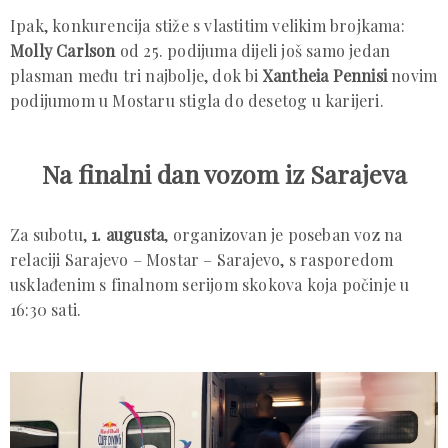
Ipak, konkurencija stiže s vlastitim velikim brojkama:
Molly Carlson
od 25. podijuma dijeli još samo jedan
plasman među tri najbolje, dok bi
Xantheia Pennisi
novim
podijumom u Mostaru stigla do desetog u karijeri.
Na finalni dan vozom iz Sarajeva
Za subotu,
1. augusta
, organizovan je poseban voz na
relaciji Sarajevo – Mostar – Sarajevo, s rasporedom
usklađenim s finalnom serijom skokova koja počinje u
16:30 sati.