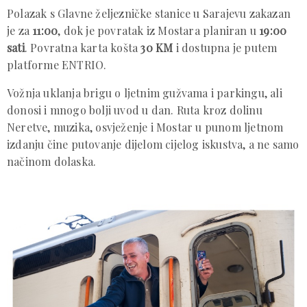
Polazak s Glavne željezničke stanice u Sarajevu zakazan
je za
11:00
, dok je povratak iz Mostara planiran u
19:00
sati
. Povratna karta košta
30 KM
i dostupna je putem
platforme ENTRIO.
Vožnja uklanja brigu o ljetnim gužvama i parkingu, ali
donosi i mnogo bolji uvod u dan. Ruta kroz dolinu
Neretve, muzika, osvježenje i Mostar u punom ljetnom
izdanju čine putovanje dijelom cijelog iskustva, a ne samo
načinom dolaska.