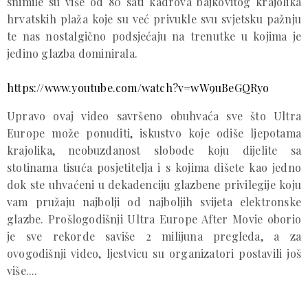
snimile su više od 80 sati kadrova bajkovitog krajolika
hrvatskih plaža koje su već privukle svu svjetsku pažnju
te nas nostalgično podsjećaju na trenutke u kojima je
jedino glazba dominirala.
https://www.youtube.com/watch?v=wW9uBeGQRyo
Upravo ovaj video savršeno obuhvaća sve što Ultra
Europe može ponuditi, iskustvo koje odiše ljepotama
krajolika, neobuzdanost slobode koju dijelite sa
stotinama tisuća posjetitelja i s kojima dišete kao jedno
dok ste uhvaćeni u dekadenciju glazbene privilegije koju
vam pružaju najbolji od najboljih svijeta elektronske
glazbe. Prošlogodišnji Ultra Europe After Movie oborio
je sve rekorde saviše 2 milijuna pregleda, a za
ovogodišnji video, ljestvicu su organizatori postavili još
više....