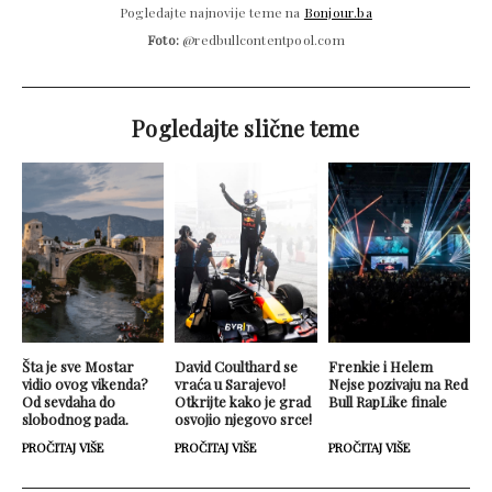
Pogledajte najnovije teme na
Bonjour.ba
Foto:
@redbullcontentpool.com
Pogledajte slične teme
Šta je sve Mostar
David Coulthard se
Frenkie i Helem
vidio ovog vikenda?
vraća u Sarajevo!
Nejse pozivaju na Red
Od sevdaha do
Otkrijte kako je grad
Bull RapLike finale
slobodnog pada.
osvojio njegovo srce!
PROČITAJ VIŠE
PROČITAJ VIŠE
PROČITAJ VIŠE