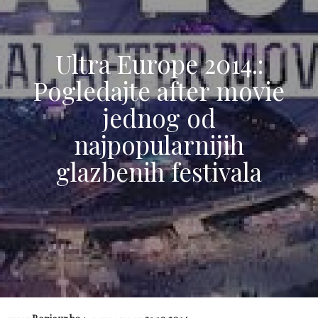
Ultra Europe 2014.:
Pogledajte after movie
jednog od
najpopularnijih
glazbenih festivala