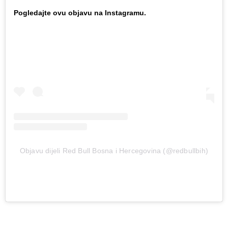
Pogledajte ovu objavu na Instagramu.
Objavu dijeli Red Bull Bosna i Hercegovina (@redbullbih)