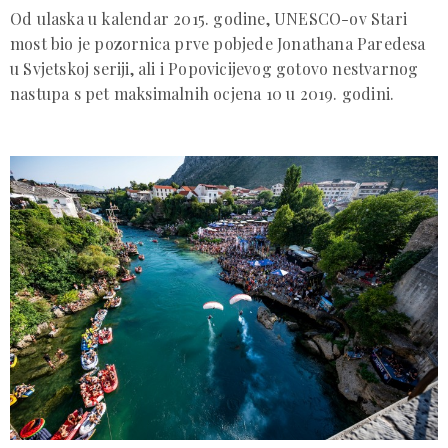
Od ulaska u kalendar 2015. godine, UNESCO-ov Stari
most bio je pozornica prve pobjede Jonathana Paredesa
u Svjetskoj seriji, ali i Popovicijevog gotovo nestvarnog
nastupa s pet maksimalnih ocjena 10 u 2019. godini.