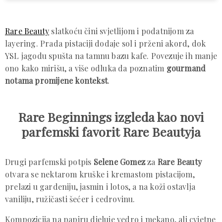
Rare Beauty
slatkoću čini svjetlijom i podatnijom za
layering. Prada pistaciji dodaje sol i prženi akord, dok
YSL jagodu spušta na tamnu bazu kafe. Povezuje ih manje
ono kako mirišu, a više odluka da poznatim
gourmand
notama promijene kontekst
.
Rare Beginnings izgleda kao novi
parfemski favorit Rare Beautyja
Drugi parfemski potpis
Selene Gomez
za
Rare Beauty
otvara se nektarom kruške i kremastom pistacijom,
prelazi u gardeniju, jasmin i lotos, a na koži ostavlja
vaniliju, ružičasti šećer i cedrovinu.
Kompozicija na papiru djeluje vedro i mekano, ali cvjetne