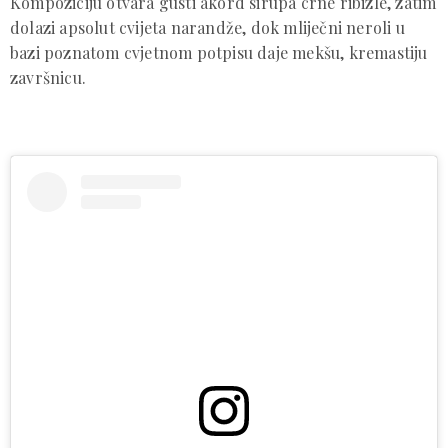
Kompoziciju otvara gusti akord sirupa crne ribizle, zatim
dolazi apsolut cvijeta narandže, dok mliječni neroli u
bazi poznatom cvjetnom potpisu daje mekšu, kremastiju
završnicu.