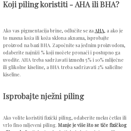
Koji piling koristiti - AHA ili BHA?
Ako vas pigmentacija brine, odlučite se za
AHA
, a ako je
to masna koža ili koža sklona aknama, isprobajte
proizvod na bazi BHA. Započnite sa jednim proizvodom,
odaberite najniži % koji možete pronaći i postupno ga
uvodite. AHA treba sadržavati između 5% i 10% mliječne
ili glikolne kiseline, a BHA treba sadržavati 2% salicilne
kiseline.
Isprobajte nježni piling
Ako volite koristiti fizički piling, odaberite meku četku ili
vrlo fino mljeveni piling.
Manje je više što se tiče fizičkog