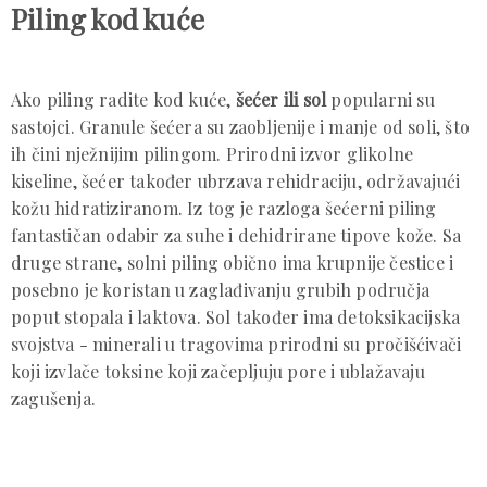
Piling kod kuće
Ako piling radite kod kuće,
šećer ili sol
popularni su
sastojci. Granule šećera su zaobljenije i manje od soli, što
ih čini nježnijim pilingom. Prirodni izvor glikolne
kiseline, šećer također ubrzava rehidraciju, održavajući
kožu hidratiziranom. Iz tog je razloga šećerni piling
fantastičan odabir za suhe i dehidrirane tipove kože. Sa
druge strane, solni piling obično ima krupnije čestice i
posebno je koristan u zaglađivanju grubih područja
poput stopala i laktova. Sol također ima detoksikacijska
svojstva - minerali u tragovima prirodni su pročišćivači
koji izvlače toksine koji začepljuju pore i ublažavaju
zagušenja.