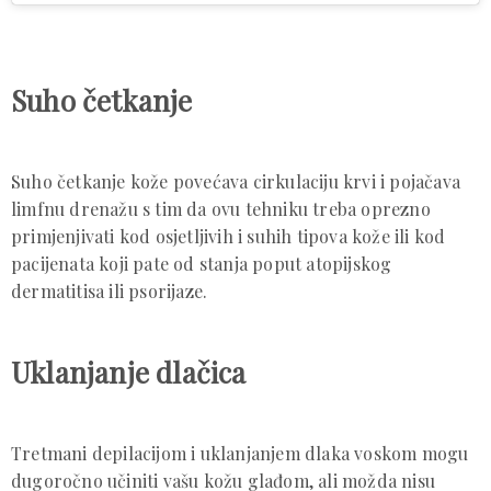
Suho četkanje
Suho četkanje kože povećava cirkulaciju krvi i pojačava
limfnu drenažu s tim da ovu tehniku ​​treba oprezno
primjenjivati ​​kod osjetljivih i suhih tipova kože ili kod
pacijenata koji pate od stanja poput atopijskog
dermatitisa ili psorijaze.
Uklanjanje dlačica
Tretmani depilacijom i uklanjanjem dlaka voskom mogu
dugoročno učiniti vašu kožu glađom, ali možda nisu