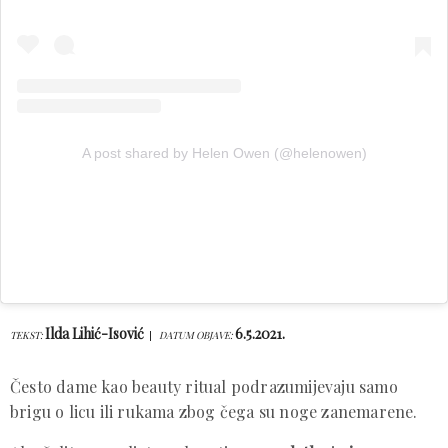
A post shared by Helen Owen (@helenowen)
Ilda Lihić-Isović
6.5.2021.
TEKST:
DATUM OBJAVE:
Često dame kao beauty ritual podrazumijevaju samo
brigu o licu ili rukama zbog čega su noge zanemarene.