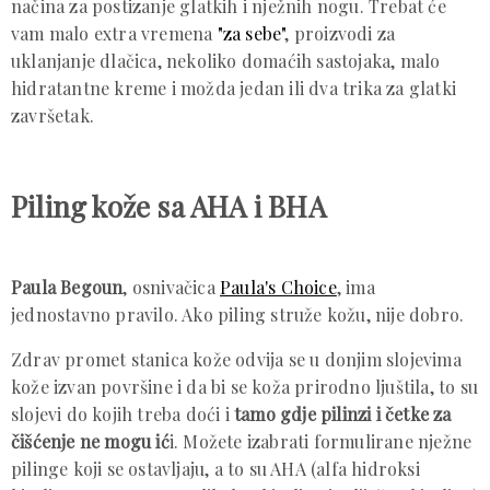
načina za postizanje glatkih i nježnih nogu. Trebat će
vam malo extra vremena
"za sebe"
, proizvodi za
uklanjanje dlačica, nekoliko domaćih sastojaka, malo
hidratantne kreme i možda jedan ili dva trika za glatki
završetak.
Piling kože sa AHA i BHA
Paula Begoun
, osnivačica
Paula's Choice
, ima
jednostavno pravilo. Ako piling struže kožu, nije dobro.
Zdrav promet stanica kože odvija se u donjim slojevima
kože izvan površine i da bi se koža prirodno ljuštila, to su
slojevi do kojih treba doći i
tamo gdje pilinzi i četke za
čišćenje ne mogu ić
i. Možete izabrati formulirane nježne
pilinge koji se ostavljaju, a to su AHA (alfa hidroksi