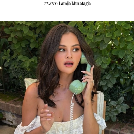
TEKST:
Lamija Muratagić