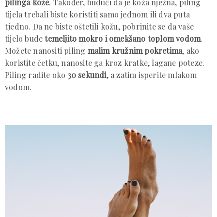
pilinga kože
. Također, budući da je koža nježna, piling
tijela trebali biste koristiti samo jednom ili dva puta
tjedno. Da ne biste oštetili kožu, pobrinite se da vaše
tijelo bude
temeljito mokro i omekšano toplom vodom
.
Možete nanositi piling
malim kružnim pokretima
, ako
koristite četku, nanosite ga kroz kratke, lagane poteze.
Piling radite oko
30 sekundi
, a zatim isperite mlakom
vodom.