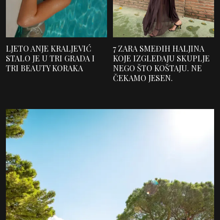
LJETO ANJE KRALJEVIĆ
7 ZARA SMEĐIH HALJINA
STALO JE U TRI GRADA I
KOJE IZGLEDAJU SKUPLJE
TRI BEAUTY KORAKA
NEGO ŠTO KOŠTAJU. NE
ČEKAMO JESEN.