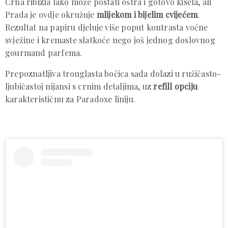
Crna ribizla lako može postati oštra i gotovo kisela, ali
Prada je ovdje okružuje
mlijekom i bijelim cvijećem
.
Rezultat na papiru djeluje više poput kontrasta voćne
svježine i kremaste slatkoće nego još jednog doslovnog
gourmand parfema.
Prepoznatljiva trouglasta bočica sada dolazi u ružičasto-
ljubičastoj nijansi s crnim detaljima, uz
refill opciju
karakterističnu za Paradoxe liniju.