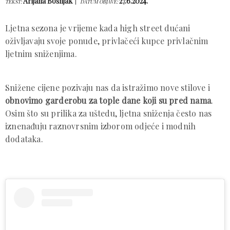
Arijana Bošnjak
27.6.2024.
TEKST:
DATUM OBJAVE:
Ljetna sezona je vrijeme kada high street dućani
oživljavaju svoje ponude, privlačeći kupce privlačnim
ljetnim sniženjima.
Snižene cijene pozivaju nas da istražimo nove stilove i
obnovimo garderobu za tople dane koji su pred nama
.
Osim što su prilika za uštedu, ljetna sniženja često nas
iznenađuju raznovrsnim izborom odjeće i modnih
dodataka.