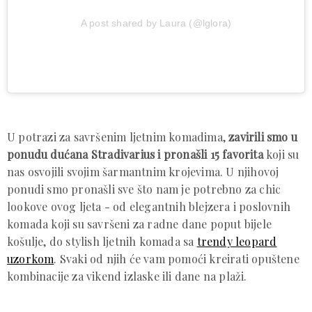
A post shared by Laura (@lglora)
U potrazi za savršenim ljetnim komadima,
zavirili smo u
ponudu dućana Stradivarius i pronašli 15 favorita
koji su
nas osvojili svojim šarmantnim krojevima. U njihovoj
ponudi smo pronašli sve što nam je potrebno za chic
lookove ovog ljeta - od elegantnih blejzera i poslovnih
komada koji su savršeni za radne dane poput bijele
košulje, do stylish ljetnih komada sa
trendy leopard
uzorkom
. Svaki od njih će vam pomoći kreirati opuštene
kombinacije za vikend izlaske ili dane na plaži.