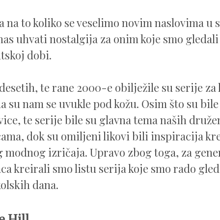
a na to koliko se veselimo novim naslovima u sv
as uhvati nostalgija za onim koje smo gledali
tskoj dobi.
desetih, te rane 2000-e obilježile su serije z
da su nam se uvukle pod kožu. Osim što su bile
ice, te serije bile su glavna tema naših druže
cama, dok su omiljeni likovi bili inspiracija kr
 modnog izričaja. Upravo zbog toga, za gene
ca kreirali smo listu serija koje smo rado gled
olskih dana.
 Hill