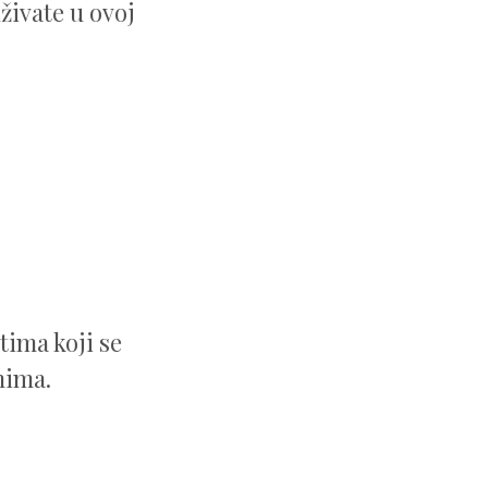
živate u ovoj
tima koji se
mima.