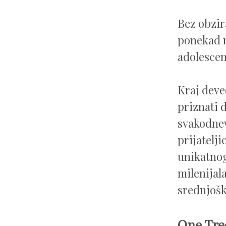
Bez obzir
ponekad n
adolescen
Kraj deve
priznati 
svakodnev
prijatelji
unikatnog
milenijala
srednjošk
One Tree