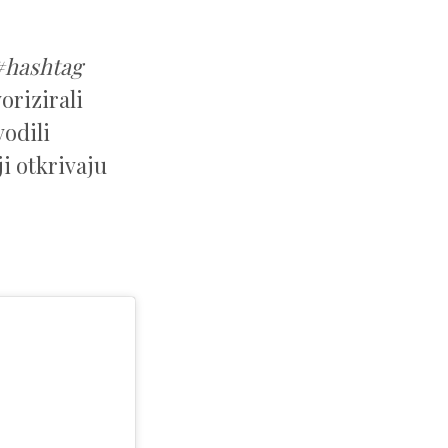
#hashtag
vorizirali
vodili
i otkrivaju