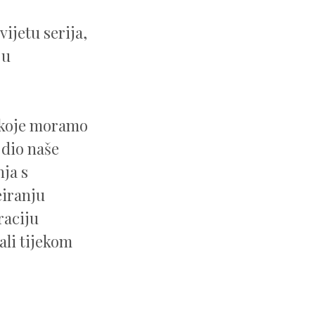
ijetu serija,
 u
a koje moramo
 dio naše
nja s
eiranju
raciju
ali tijekom