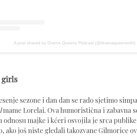
A post shared by Drama Queens Podcast (@dramaqueensoth)
girls
esenje sezone i dan dan se rado sjetimo simpa
l
mame Lorelai. Ova humoristična i zabavna se
odnosu majke i kćeri osvojila je srca publike
o, ako još niste gledali takozvane Gilmorice ov