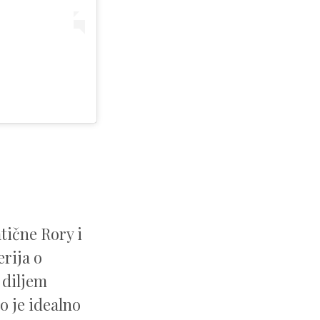
tične Rory i
rija o
 diljem
o je idealno