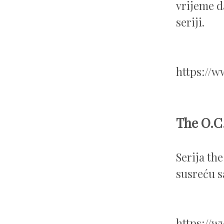
vrijeme d
seriji.
https://
The O.C
Serija th
susreću s
https://