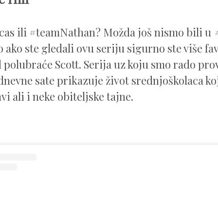
as ili #teamNathan? Možda još nismo bili u
o ako ste gledali ovu seriju sigurno ste više fa
 polubraće Scott. Serija uz koju smo rado pro
dnevne sate prikazuje život srednjoškolaca koj
vi ali i neke obiteljske tajne.