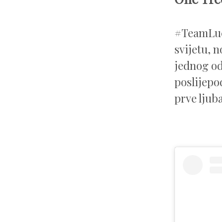
#TeamLuc
svijetu, n
jednog od
poslijepo
prve ljuba