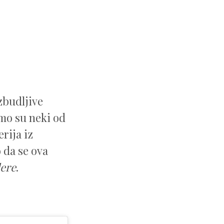
uzbudljive
amo su neki od
erija iz
 da se ova
lere
.