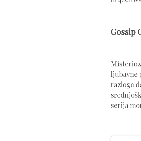
Gossip G
Misteriozn
ljubavne 
razloga da
srednjošk
serija mor