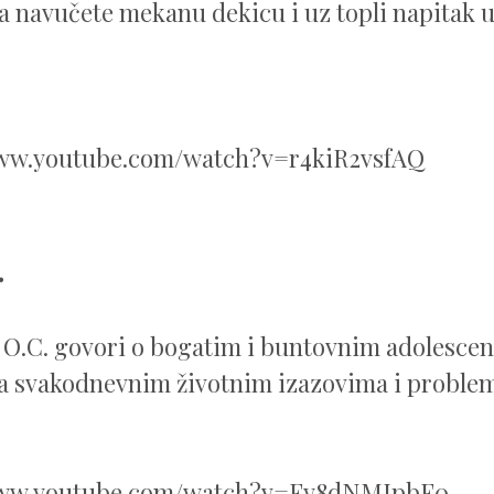
a navučete mekanu dekicu i uz topli napitak u
www.youtube.com/watch?v=r4kiR2vsfAQ
.
e O.C. govori o bogatim i buntovnim adolescen
a svakodnevnim životnim izazovima i proble
www.youtube.com/watch?v=Fy8dNMIpbF0