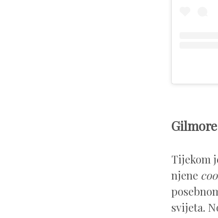
Gilmore 
Tijekom j
njene
coo
posebnom 
svijeta. N