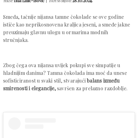
Ilda Lihić-Isović
28.10.2024.
TEKST:
DATUM OBJAVE:
Smeđa, tačnije nijansa tamne čokolade se ove godine
ističe kao neprikosnovena kraljica jeseni, a smeđe jakne
preuzimaju glavnu ulogu u ormarima modnih
stručnjaka.
Zbog čega ova nijansa uvijek pokupi sve simpatije u
hladnijim danima? Tamna čokolada ima moć da unese
sofisticiranost u svaki stil, stvarajući
balans između
smirenosti i elegancije,
savršen za prelazno razdoblje.