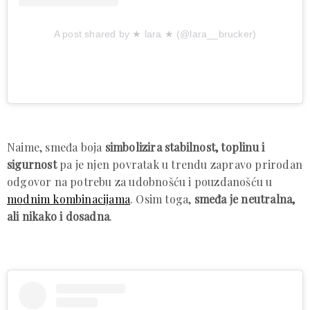
A post shared by ★ lara ★ (@lara__brucker)
Naime, smeđa boja
simbolizira stabilnost, toplinu i
sigurnost
pa je njen povratak u trendu zapravo prirodan
odgovor na potrebu za udobnošću i pouzdanošću u
modnim kombinacijama
. Osim toga,
smeđa je neutralna,
ali nikako i dosadna
.