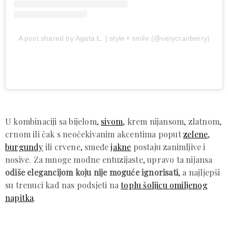
A post shared by Agata Ł. | style • smile (@verycranberry)
U kombinaciji sa bijelom,
sivom
, krem nijansom, zlatnom,
crnom ili čak s neočekivanim akcentima poput
zelene
,
burgundy
ili crvene, smeđe
jakne
postaju zanimljive i
nosive. Za mnoge modne entuzijaste, upravo ta nijansa
odiše elegancijom koju nije moguće ignorisati
, a najljepši
su trenuci kad nas podsjeti na
toplu šoljicu omiljenog
napitka
.