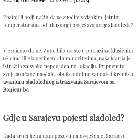
Ilda Lihić-Isović
31.7.2024.
TEKST:
DATUM OBJAVE:
Postoji li bolji način da se suočite s visokim ljetnim
temperaturama od ukusnog i osvježavajućeg sladoleda?
Vjerujemo da ne. Zato, bilo da ste u potrazi za klasičnim
užicima ili eksperimentalnim novitetima, naša Marija je
istražila za svako nepce idealnu lokaciju. Pripremite
svoje sunčane naočale, obujte udobne sandale i krenite u
avanturu sladolednog istraživanja Sarajevom sa
Bonjour.ba
.
Gdje u Sarajevu pojesti sladoled?
Kada vrući ljetni dani pozovu na osvježenje, Sarajevo