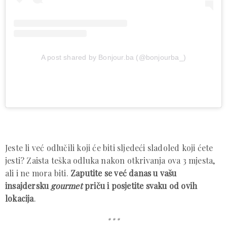
A post shared by Bonjour.ba (@bonjourba_)
Jeste li već odlučili koji će biti sljedeći sladoled koji ćete
jesti? Zaista teška odluka nakon otkrivanja ova 3 mjesta,
ali i ne mora biti.
Zaputite se već danas u vašu
insajdersku
gourmet
priču i posjetite svaku od ovih
lokacija
.
* * *