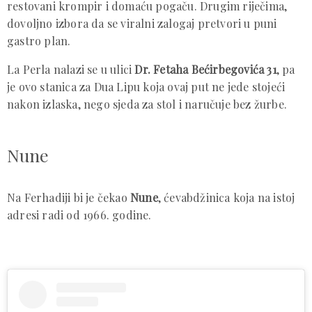
restovani krompir i domaću pogaču. Drugim riječima,
dovoljno izbora da se viralni zalogaj pretvori u puni
gastro plan.
La Perla nalazi se u ulici
Dr. Fetaha Bećirbegovića 31
, pa
je ovo stanica za Dua Lipu koja ovaj put ne jede stojeći
nakon izlaska, nego sjeda za stol i naručuje bez žurbe.
Nune
Na Ferhadiji bi je čekao
Nune
, ćevabdžinica koja na istoj
adresi radi od 1966. godine.