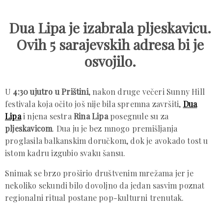
Dua Lipa je izabrala pljeskavicu.
Ovih 5 sarajevskih adresa bi je
osvojilo.
U
4:30 ujutro u Prištini
, nakon druge večeri Sunny Hill
festivala koja očito još nije bila spremna završiti,
Dua
Lipa
i njena sestra
Rina Lipa
posegnule su za
pljeskavicom
. Dua ju je bez mnogo premišljanja
proglasila balkanskim doručkom, dok je avokado tost u
istom kadru izgubio svaku šansu.
Snimak se brzo proširio društvenim mrežama jer je
nekoliko sekundi bilo dovoljno da jedan sasvim poznat
regionalni ritual postane pop-kulturni trenutak.