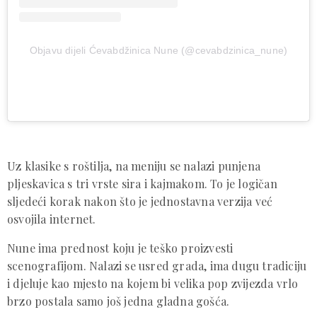
Objavu dijeli Ćevabdžinica Nune (@cevabdzinica_nune)
Uz klasike s roštilja, na meniju se nalazi punjena
pljeskavica s tri vrste sira i kajmakom. To je logičan
sljedeći korak nakon što je jednostavna verzija već
osvojila internet.
Nune ima prednost koju je teško proizvesti
scenografijom. Nalazi se usred grada, ima dugu tradiciju
i djeluje kao mjesto na kojem bi velika pop zvijezda vrlo
brzo postala samo još jedna gladna gošća.