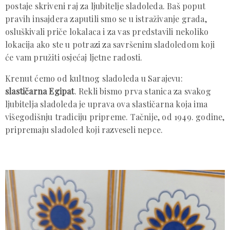
postaje skriveni raj za ljubitelje sladoleda. Baš poput
pravih insajdera zaputili smo se u istraživanje grada,
osluškivali priče lokalaca i za vas predstavili nekoliko
lokacija ako ste u potrazi za savršenim sladoledom koji
će vam pružiti osjećaj ljetne radosti.
Krenut ćemo od kultnog sladoleda u Sarajevu:
slastičarna Egipat
. Rekli bismo prva stanica za svakog
ljubitelja sladoleda je uprava ova slastičarna koja ima
višegodišnju tradiciju pripreme. Tačnije, od 1949. godine,
pripremaju sladoled koji razveseli nepce.