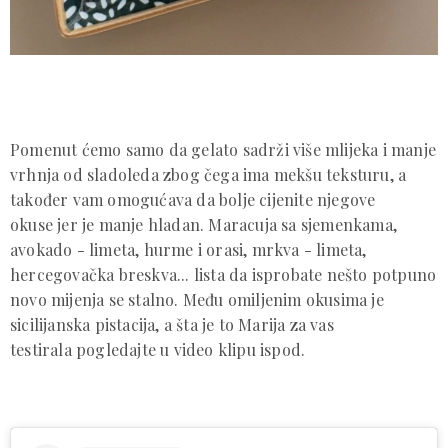
Pomenut ćemo samo da gelato sadrži više mlijeka i manje
vrhnja od sladoleda zbog čega ima mekšu teksturu, a
također vam omogućava da bolje cijenite njegove
okuse jer je manje hladan. Maracuja sa sjemenkama,
avokado - limeta, hurme i orasi, mrkva - limeta,
hercegovačka breskva... lista da isprobate nešto potpuno
novo mijenja se stalno. Među omiljenim okusima je
sicilijanska pistacija, a šta je to Marija za vas
testirala pogledajte u video klipu ispod.