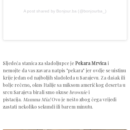
A post shared by Bonjour.ba (@bonjourba_)
Sljedeća stanica za sladoljupce je
Pekara Mrvica
i
nemojte da vas zavara natpis "pekara" jer ovdje se uistinu
krije jedan od najboljih sladoleda u Sarajevu. Za dašak ili
bolje rečeno, okus Italije sa miksom američkog deserta u
srcu Sarajeva birali smo okuse
brownie
i
pistacija.
Mamma Mia!
Ovo je nešto zbog čega vrijedi
zastati nekoliko sekundi ili barem minutu.