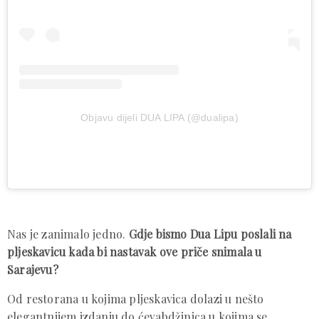
Objavu dijeli DUA LIPA (@dualipa)
Nas je zanimalo jedno.
Gdje bismo Dua Lipu poslali na
pljeskavicu kada bi nastavak ove priče snimala u
Sarajevu?
Od restorana u kojima pljeskavica dolazi u nešto
elegantnijem izdanju do ćevabdžinica u kojima se