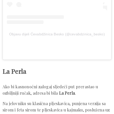
Objavu dijeli Ćevabdžinica Besko (@cevabdzinica_besko)
La Perla
Ako bi kasnonoćni zalogaj sljedeći put prerastao u
ozbiljniji ručak, adresa bi bila
La Perla
.
Na jelovniku su klasična pljeskavica, punjena verzija sa
sirom i feta sirom te pljeskavica u kajmaku, poslužena uz