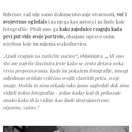
Rubénov rad nije samo dokumentovanje stvarnosti,
već i
svojevrsno ogledalo
i za njega kao autora i za ljude koje
fotografiše. Pitali smo ga
kako zajednice reaguju kada
prvi put vide svoje portrete,
obasjane upravo onim
svjetlom koje im mijenja svakodnevicu.
„Ljudi reaguju na različite načine“
, objašnjava. „
Ali ono
što me najviše fascinira jeste kako se često dešava neka
vrsta prepoznavanja. Kada im pokažem fotografije, mnogi
odjednom uviđaju veličinu svojih vlastitih priča, svoje
snage. Možda to nisu nikada tako jasno sagledali dok nisu
vidjeli jednu fotografiju – jedan kadar koji ih prikazuje
onako kako ih ja vidim: kao ljude dostojanstvene,
otporne, važne.“