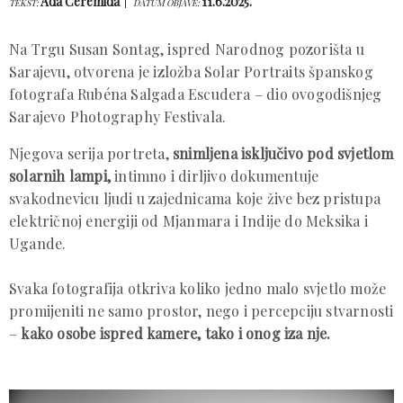
Ada Ćeremida
11.6.2025.
TEKST:
DATUM OBJAVE:
Na Trgu Susan Sontag, ispred Narodnog pozorišta u
Sarajevu, otvorena je izložba Solar Portraits španskog
fotografa Rubéna Salgada Escudera – dio ovogodišnjeg
Sarajevo Photography Festivala.
Njegova serija portreta,
snimljena isključivo pod svjetlom
solarnih lampi,
intimno i dirljivo dokumentuje
svakodnevicu ljudi u zajednicama koje žive bez pristupa
električnoj energiji od Mjanmara i Indije do Meksika i
Ugande.
Svaka fotografija otkriva koliko jedno malo svjetlo može
promijeniti ne samo prostor, nego i percepciju stvarnosti
–
kako osobe ispred kamere, tako i onog iza nje.