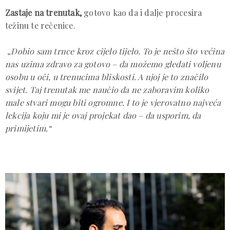
Zastaje na trenutak,
gotovo kao da i dalje procesira
težinu te rečenice.
„Dobio sam trnce kroz cijelo tijelo. To je nešto što većina
nas uzima zdravo za gotovo – da možemo gledati voljenu
osobu u oči, u trenucima bliskosti. A njoj je to značilo
svijet. Taj trenutak me naučio da ne zaboravim koliko
male stvari mogu biti ogromne. I to je vjerovatno najveća
lekcija koju mi je ovaj projekat dao – da usporim, da
primijetim.“