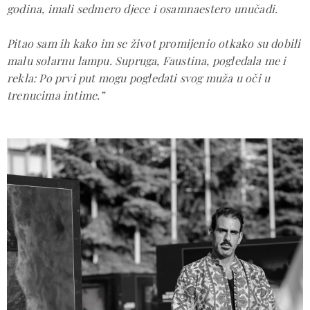
godina, imali sedmero djece i osamnaestero unučadi.
Pitao sam ih kako im se život promijenio otkako su dobili
malu solarnu lampu. Supruga, Faustina, pogledala me i
rekla:
Po prvi put mogu pogledati svog muža u oči u
trenucima intime.
”