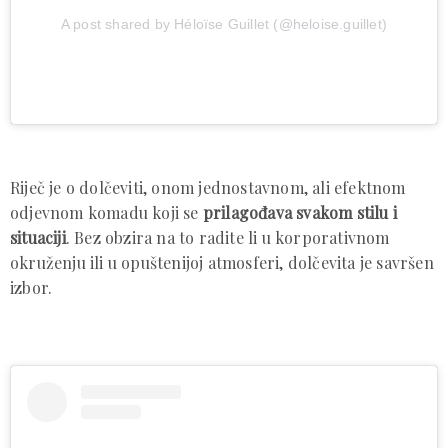
A post shared by Héloïse Guillet (@heloise.guillet)
Riječ je o dolčeviti, onom jednostavnom, ali efektnom
odjevnom komadu koji se
prilagođava svakom stilu i
situaciji
. Bez obzira na to radite li u korporativnom
okruženju ili u opuštenijoj atmosferi, dolčevita je savršen
izbor.