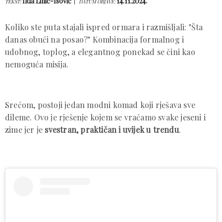
Ilda Lihić-Isović
14.11.2024.
TEKST:
DATUM OBJAVE:
Koliko ste puta stajali ispred ormara i razmišljali: "Šta
danas obući na posao?" Kombinacija formalnog i
udobnog, toplog, a elegantnog ponekad se čini kao
nemoguća misija.
Srećom, postoji jedan modni komad koji rješava sve
dileme. Ovo je rješenje kojem se vraćamo svake jeseni i
zime jer je
svestran, praktičan i uvijek u trendu
.