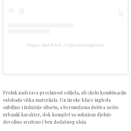
Objavu dijeli A N A 🌙 (@anaaruizgomez)
Prsluk zadržava preciznost odijela, ali cijelu kombinaciju
oslobađa viška materijala. Uz široke hlače izgleda
ozbiljno i izdužuje siluetu, s bermudama dobiva nešto
urbaniji karakter, dok komplet sa suknjom djeluje
dovoljno sređeno i bez dodatnog sloja.