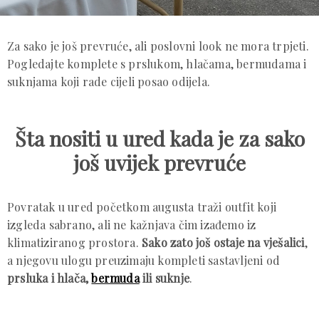
Za sako je još prevruće, ali poslovni look ne mora trpjeti.
Pogledajte komplete s prslukom, hlačama, bermudama i
suknjama koji rade cijeli posao odijela.
Šta nositi u ured kada je za sako
još uvijek prevruće
Povratak u ured početkom augusta traži outfit koji
izgleda sabrano, ali ne kažnjava čim izađemo iz
klimatiziranog prostora.
Sako zato još ostaje na vješalici
,
a njegovu ulogu preuzimaju kompleti sastavljeni od
prsluka i hlača,
bermuda
ili suknje
.