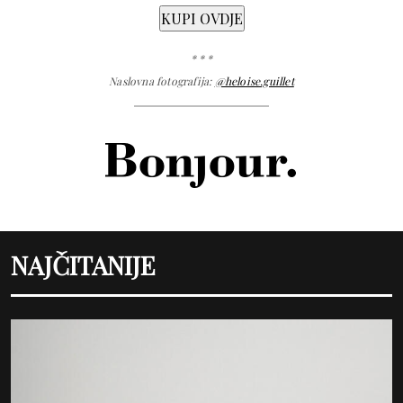
* * *
Naslovna fotografija:
@heloise.guillet
NAJČITANIJE