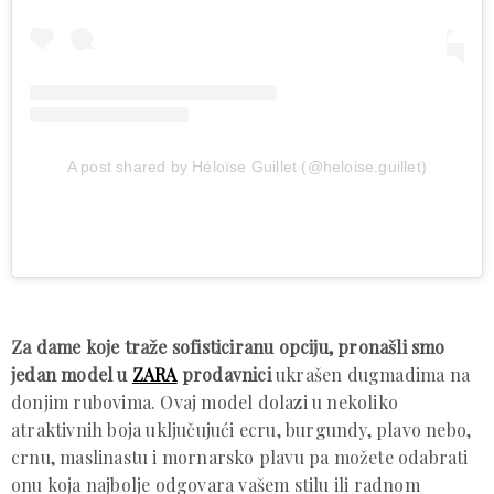
A post shared by Héloïse Guillet (@heloise.guillet)
Za dame koje traže sofisticiranu opciju, pronašli smo
jedan model u
ZARA
prodavnici
ukrašen dugmadima na
donjim rubovima. Ovaj model dolazi u nekoliko
atraktivnih boja uključujući ecru, burgundy, plavo nebo,
crnu, maslinastu i mornarsko plavu pa možete odabrati
onu koja najbolje odgovara vašem stilu ili radnom