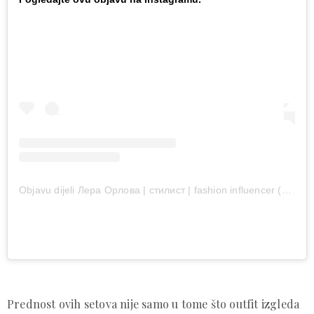
Objavu dijeli Лера Орлова | стилист | fashion influencer (@valeriya_orl)
Prednost ovih setova nije samo u tome što outfit izgleda