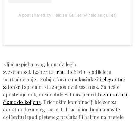
A post shared by Héloïse Guillet (@heloise.guillet)
Ključ uspjeha ovog komada leži u
svestranosti. Izaberite
crnu
dolčevitu s odijelom
neutralne boje. Dodajte kožne mokasinke ili
elegantne
salonke
i spremni ste za poslovni sastanak. Za nešto
opušteniji look, nosite dolčevitu uz pencil
kožnu suknju
i
čizme do koljena
. Pridružite kombinaciji blejzer za
dodatnu dozu elegancije. U hladnijim danima nosite
dolčevitu ispod pletenog prsluka ili haljine na bretele.