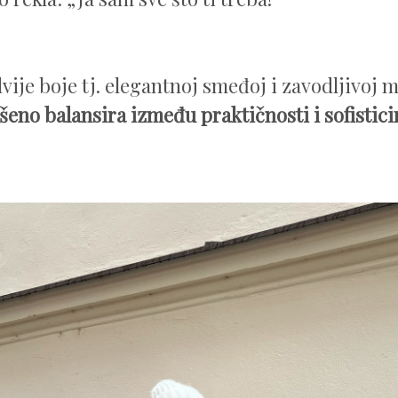
dvije boje tj. elegantnoj smeđoj i zavodljivoj 
šeno balansira između praktičnosti i sofistici