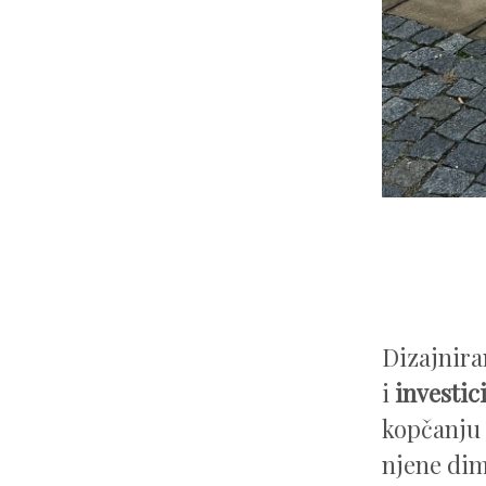
Dizajnir
i
investic
kopčanju 
njene dim