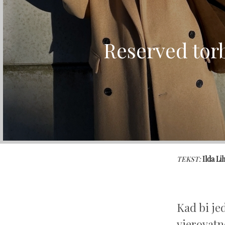
Reserved tor
TEKST:
Ilda Li
Kad bi je
vjerovatno