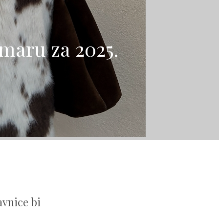
maru za 2025.
avnice bi