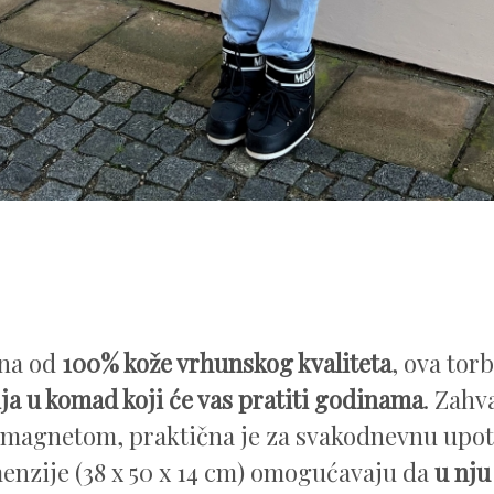
ana od
100% kože vrhunskog kvaliteta
, ova torb
ija u komad koji će vas pratiti godinama
. Zahv
magnetom, praktična je za svakodnevnu upot
enzije (38 x 50 x 14 cm) omogućavaju da
u nju 