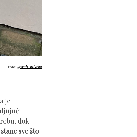
Foto:
@wnb_mischa
a je
aljujući
rebu, dok
stane sve što