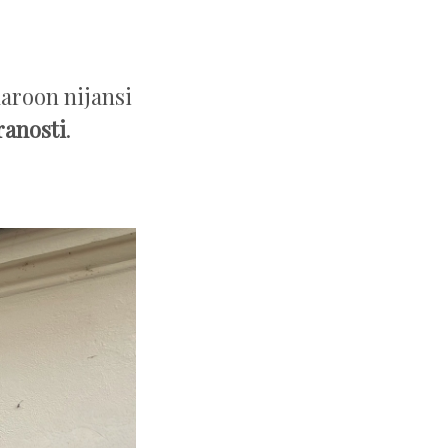
maroon nijansi
ranosti
.