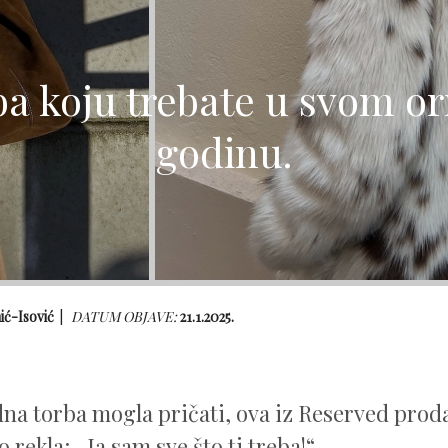
ba koju trebate u svom or
godinu.
hić-Isović
DATUM OBJAVE:
21.1.2025.
dna torba mogla pričati, ova iz Reserved prod
 rekla: „Ja sam sve što ti treba!“