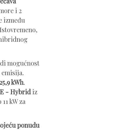
većava
more i 2
ge između
 Istovremeno,
 hibridnog
nudi mogućnost
 emisija.
 25,9 kWh
.
E - Hybrid
iz
 11 kW za
stojeću ponudu