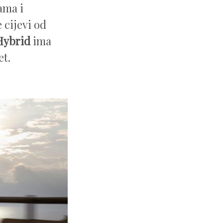
ama i
 cijevi od
Hybrid
ima
et.