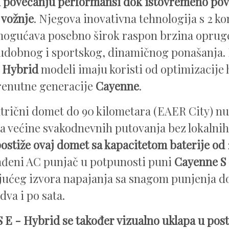
i povećanju performansi dok istovremeno po
 vožnje
. Njegova inovativna tehnologija s 2 ko
omogućava posebno širok raspon brzina opru
udobnog i sportskog, dinamičnog ponašanja.
- Hybrid
modeli imaju koristi od optimizacije
renutne generacije
Cayenne
.
ktrični domet do 90 kilometara (EAER City) 
a većine svakodnevnih putovanja bez lokalnih
ostiže ovaj domet sa kapacitetom baterije od
đeni AC punjač u potpunosti puni
Cayenne S 
ućeg izvora napajanja sa snagom punjenja do
dva i po sata.
 E - Hybrid se također vizualno uklapa u po