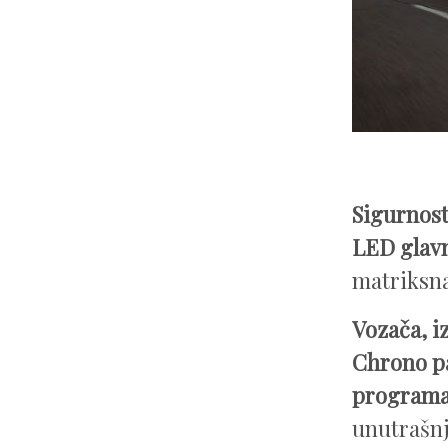
Sigurnos
LED glavn
matriksna
Vozača, i
Chrono pa
programa
unutrašnj