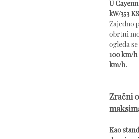
U Cayenne
kW/353 KS
Zajedno p
obrtni mo
ogleda se
100 km/h 
km/h.
Zračni o
maksim
Kao stand