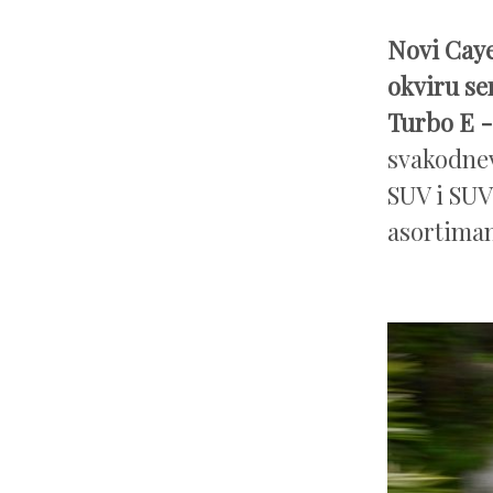
Novi Caye
okviru se
Turbo E 
svakodnev
SUV i SU
asortima