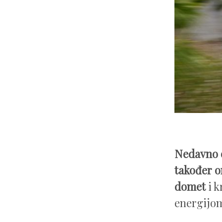
Nedavno o
također o
domet
i k
energijo