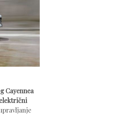
og Cayennea
električni
upravljanje