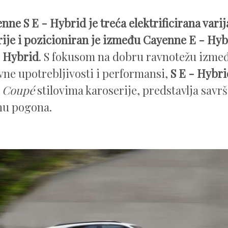
nne S E - Hybrid je treća elektrificirana vari
rije i pozicioniran je između Cayenne E - Hy
- Hybrid
. S fokusom na dobru ravnotežu izme
ne upotrebljivosti i performansi,
S E - Hybri
V
Coupé
stilovima karoserije, predstavlja savr
nu pogona.