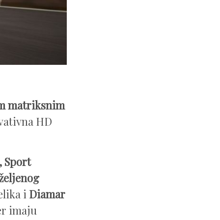
im matriksnim
ovativna HD
, Sport
željenog
lika i
Diamar
er imaju