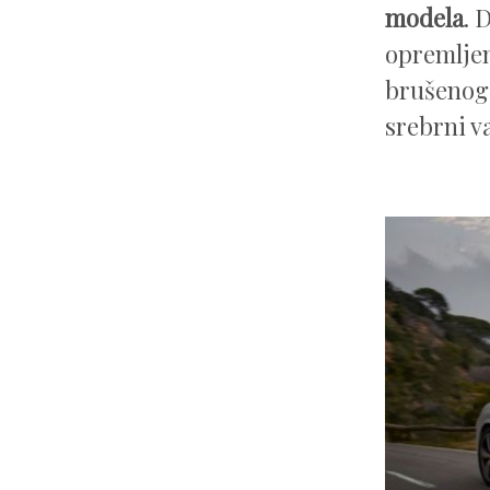
modela
. 
opremljen
brušenog 
srebrni v