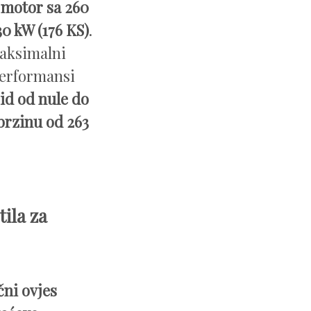
 motor sa 260
0 kW (176 KS)
.
maksimalni
performansi
id od nule do
brzinu od 263
ila za
čni ovjes