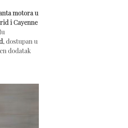
janta motora u
brid i Cayenne
đu
d
, dostupan u
šen dodatak