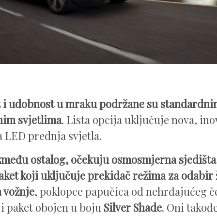
t i udobnost u mraku podržane su standardn
im svjetlima
. Lista opcija uključuje nova, in
 LED prednja svjetla.
zmeđu ostalog, očekuju osmosmjerna sjedišta
ket koji uključuje prekidač režima za odabir 
 vožnje
, poklopce papučica od nehrđajućeg če
i paket obojen u boju
Silver Shade
. Oni takođ