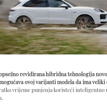
psežno revidirana hibridna tehnologija nov
mogućava ovoj varijanti modela da ima veliki 
ratko vrijeme punjenja koristeći inteligentno 
m.