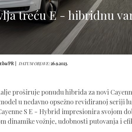
lja treću E - hibridnu v
r.ba/PR
DATUM OBJAVE:
26.9.2023.
alje proširuje ponudu hibrida za novi Cayenn
 model u nedavno opsežno revidiranoj seriji 
 Cayenne S E - Hybrid impresionira svojom d
m dinamike vožnje, udobnosti putovanja i efi