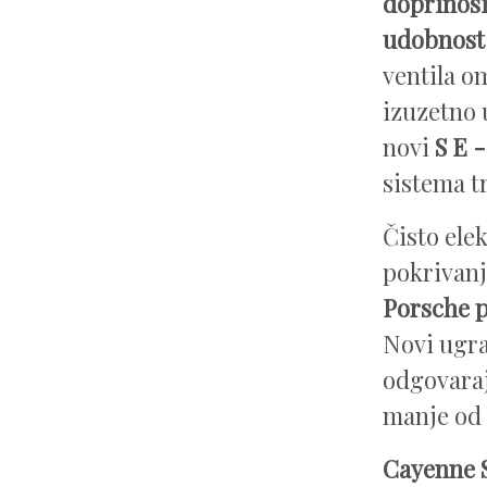
doprinos
udobnost
ventila 
izuzetno 
novi
S E 
sistema t
Čisto ele
pokrivanj
Porsche p
Novi ugra
odgovaraj
manje od 
Cayenne S