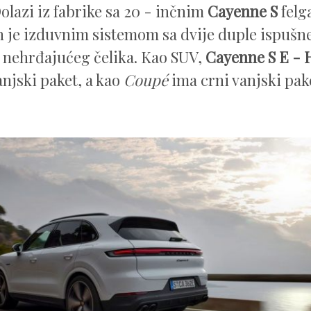
Dolazi iz fabrike sa 20 - inčnim
Cayenne S
felg
 je izduvnim sistemom sa dvije duple ispušne
nehrđajućeg čelika. Kao SUV,
Cayenne S E - 
anjski paket, a kao
Coupé
ima crni vanjski pak