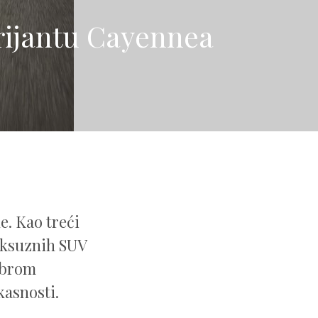
arijantu Cayennea
e. Kao treći
luksuznih SUV
obrom
kasnosti.