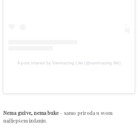
A post shared by Vanmazing Life (@vanmazing.life)
Nema gužve, nema buke
– samo priroda u svom
najljepšem izdanju.