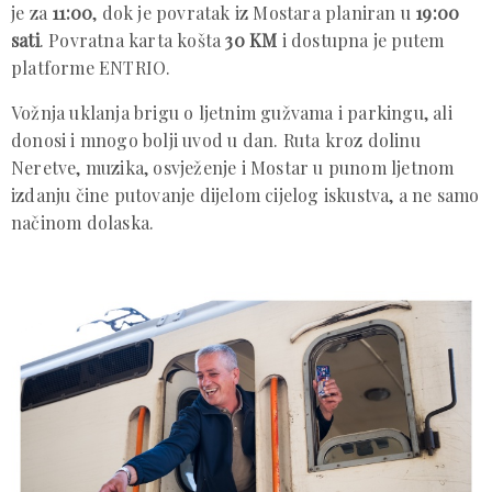
je za
11:00
, dok je povratak iz Mostara planiran u
19:00
sati
. Povratna karta košta
30 KM
i dostupna je putem
platforme ENTRIO.
Vožnja uklanja brigu o ljetnim gužvama i parkingu, ali
donosi i mnogo bolji uvod u dan. Ruta kroz dolinu
Neretve, muzika, osvježenje i Mostar u punom ljetnom
izdanju čine putovanje dijelom cijelog iskustva, a ne samo
načinom dolaska.