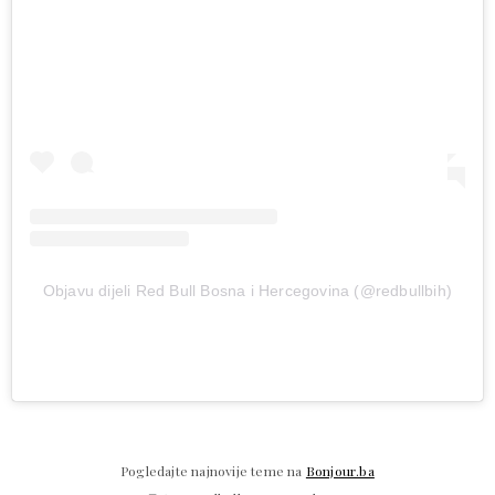
Objavu dijeli Red Bull Bosna i Hercegovina (@redbullbih)
Pogledajte najnovije teme na
Bonjour.ba