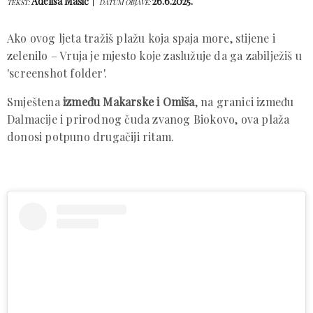
Adelisa Mašić
26.6.2025.
TEKST:
DATUM OBJAVE:
Ako ovog ljeta tražiš plažu koja spaja more, stijene i
zelenilo – Vruja je mjesto koje zaslužuje da ga zabilježiš u
'screenshot folder'.
Smještena
između Makarske i Omiša
, na granici između
Dalmacije i prirodnog čuda zvanog Biokovo, ova plaža
donosi potpuno drugačiji ritam.