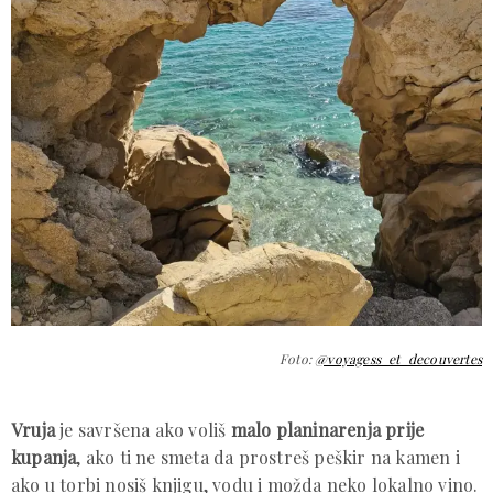
Foto:
@voyagess_et_decouvertes
Vruja
je savršena ako voliš
malo planinarenja prije
kupanja
, ako ti ne smeta da prostreš peškir na kamen i
ako u torbi nosiš knjigu, vodu i možda neko lokalno vino.