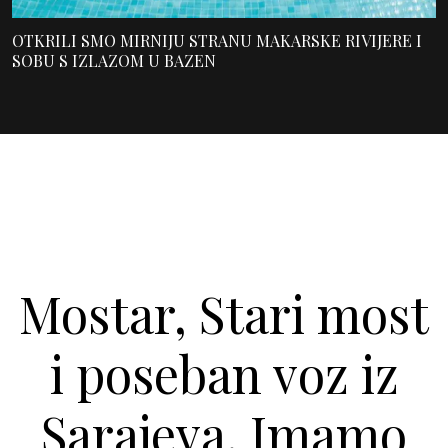
OTKRILI SMO MIRNIJU STRANU MAKARSKE RIVIJERE I
SOBU S IZLAZOM U BAZEN
Mostar, Stari most
i poseban voz iz
Sarajeva. Imamo