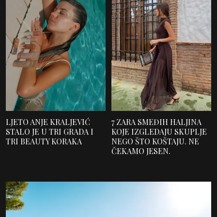
LJETO ANJE KRALJEVIĆ
7 ZARA SMEĐIH HALJINA
STALO JE U TRI GRADA I
KOJE IZGLEDAJU SKUPLJE
TRI BEAUTY KORAKA
NEGO ŠTO KOŠTAJU. NE
ČEKAMO JESEN.