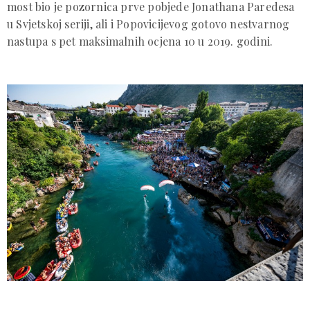
most bio je pozornica prve pobjede Jonathana Paredesa
u Svjetskoj seriji, ali i Popovicijevog gotovo nestvarnog
nastupa s pet maksimalnih ocjena 10 u 2019. godini.