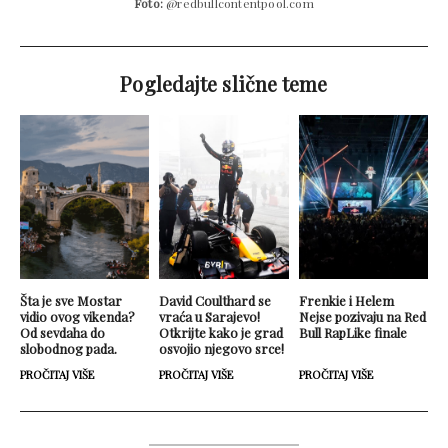
Foto:
@redbullcontentpool.com
Pogledajte slične teme
Šta je sve Mostar
David Coulthard se
Frenkie i Helem
vidio ovog vikenda?
vraća u Sarajevo!
Nejse pozivaju na Red
Od sevdaha do
Otkrijte kako je grad
Bull RapLike finale
slobodnog pada.
osvojio njegovo srce!
PROČITAJ VIŠE
PROČITAJ VIŠE
PROČITAJ VIŠE