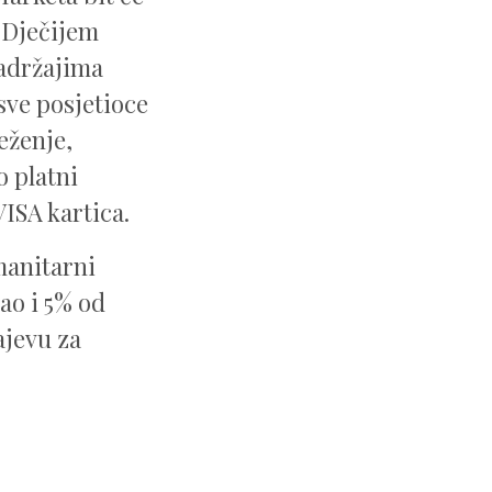
 Dječijem
adržajima
sve posjetioce
eženje,
o platni
ISA kartica.
manitarni
kao i 5% od
ajevu za