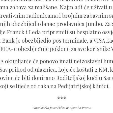
ana zabava za mališane. Najmlađi će uživati u
kreativnim radionicama i brojnim zabavnim s
a njih obezbijedio lanac prodavnica Jumbo. Za 
lje Franck i Leda pripremili su besplatno osvj
 Bank je obezbijedio pos terminale, a VISA ka
REA-e obezbjeđuje poklone za sve korisnike V
A okupljanje će ponovo imati neizostavni hu
Sav prihod od ulaznica, koje će koštati 2 KM, 
ovine će biti donirano Roditeljskoj kući u Sar
oji se liječe od raka na Pedijatrijskoj klinici.
***
Foto: Marko Jovančić za Bonjour.ba/Promo