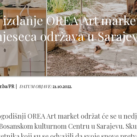
e izdanje OREA Art marke
jeseca održava u Saraje
r.ba/PR
DATUM OBJAVE:
21.10.2022.
godišnji OREA Art market održat će se u nedje
Bosanskom kulturnom Centru u Sarajevu. Skup
etnika koji su se odvažili da svoje snove pretv