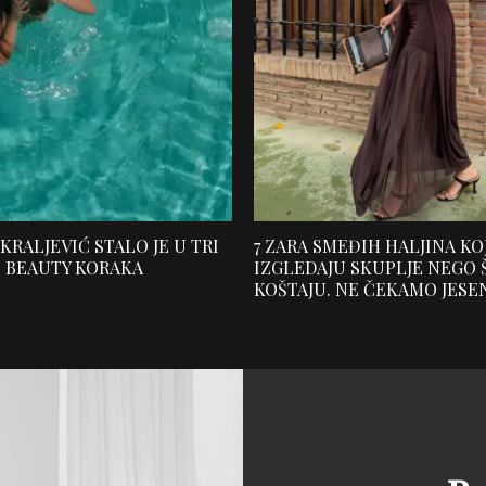
 KRALJEVIĆ STALO JE U TRI
7 ZARA SMEĐIH HALJINA KO
I BEAUTY KORAKA
IZGLEDAJU SKUPLJE NEGO 
KOŠTAJU. NE ČEKAMO JESE