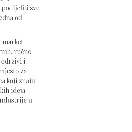
podijeliti sve
jedna od
t market
tnih, ručno
 održivi i
 mjesto za
ca koji znaju
kih ideja
industrije u