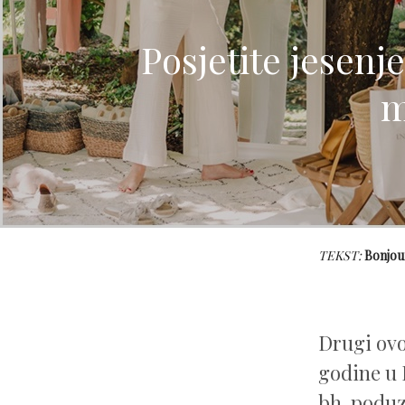
Posjetite jesenj
m
TEKST:
Bonjou
Drugi ovo
godine u 
bh. poduz