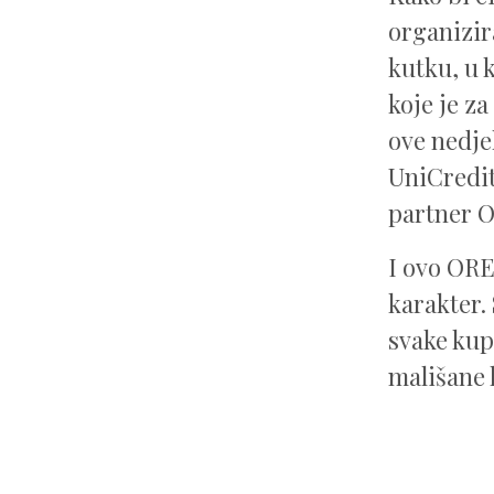
organizir
kutku, u 
koje je z
ove nedje
UniCredit
partner O
I ovo ORE
karakter. 
svake kup
mališane k