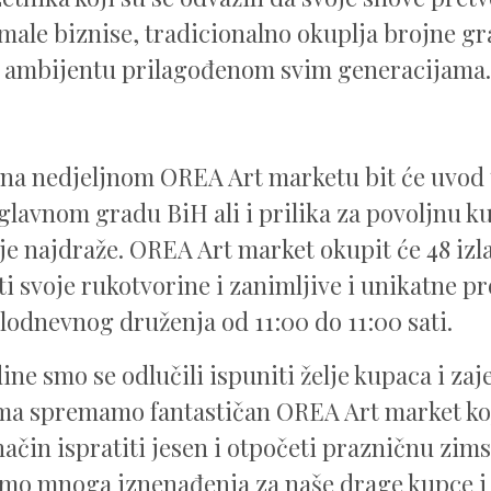
male biznise, tradicionalno okuplja brojne g
ambijentu prilagođenom svim generacijama.
na nedjeljnom OREA Art marketu bit će uvod
glavnom gradu BiH ali i prilika za povoljnu k
oje najdraže. OREA Art market okupit će 48 izl
ti svoje rukotvorine i zanimljive i unikatne p
lodnevnog druženja od 11:00 do 11:00 sati.
dine smo se odlučili ispuniti želje kupaca i za
ima spremamo fantastičan OREA Art market k
ačin ispratiti jesen i otpočeti prazničnu zims
mo mnoga iznenađenja za naše drage kupce i