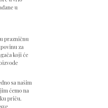
rađane u
 u prazničnu
upovinu za
agača koji će
roizvode
jedno sa našim
ojim ćemo na
ku priču.
 sve