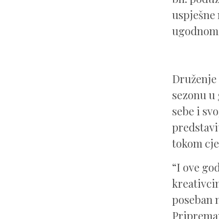
uspješne 
ugodnom 
Druženje 
sezonu u 
sebe i sv
predstavi
tokom cje
“I ove go
kreativc
poseban n
Priprema