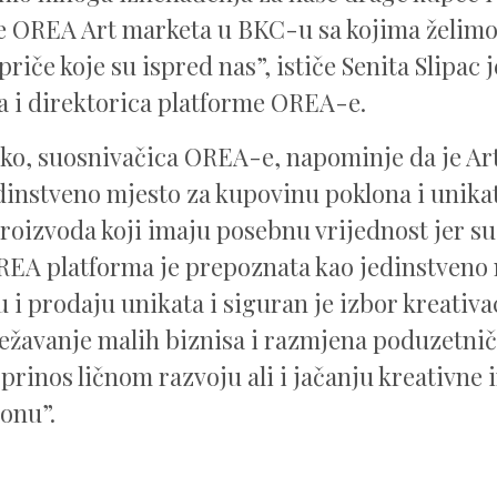
e OREA Art marketa u BKC-u sa kojima želimo 
riče koje su ispred nas”, ističe Senita Slipac 
a i direktorica platforme OREA-e.
o, suosnivačica OREA-e, napominje da je Ar
dinstveno mjesto za kupovinu poklona i unika
roizvoda koji imaju posebnu vrijednost jer su
OREA platforma je prepoznata kao jedinstveno
 i prodaju unikata i siguran je izbor kreativa
ežavanje malih biznisa i razmjena poduzetnič
oprinos ličnom razvoju ali i jačanju kreativne 
ionu”.