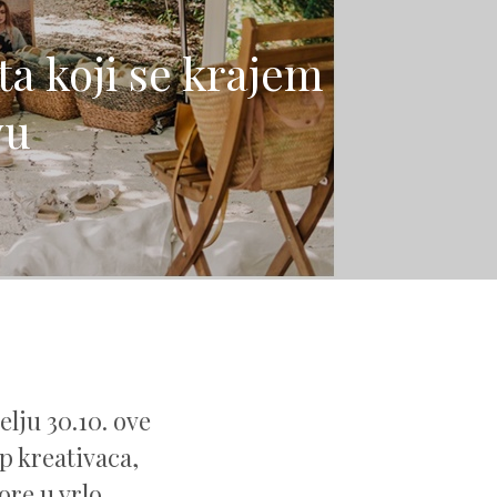
ta koji se krajem
vu
lju 30.10. ove
 kreativaca,
ore u vrlo