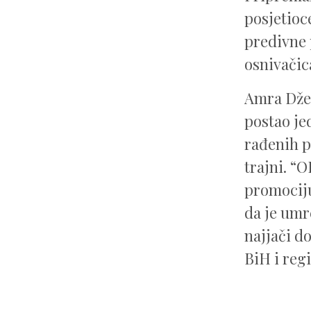
posjetioc
predivne p
osnivačic
Amra Džek
postao je
rađenih p
trajni. “
promociju
da je umr
najjači d
BiH i reg