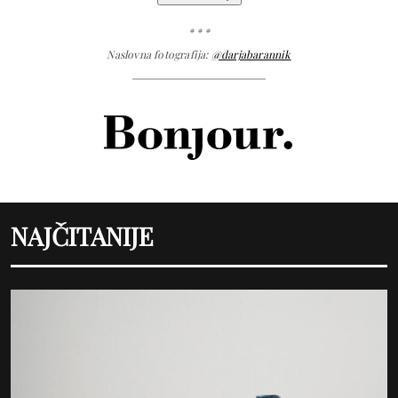
* * *
Naslovna fotografija:
@darjabarannik
NAJČITANIJE