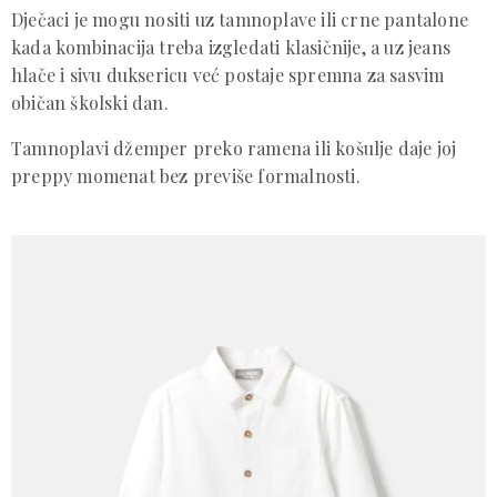
Dječaci je mogu nositi uz tamnoplave ili crne pantalone
kada kombinacija treba izgledati klasičnije, a uz jeans
hlače i sivu duksericu već postaje spremna za sasvim
običan školski dan.
Tamnoplavi džemper preko ramena ili košulje daje joj
preppy momenat bez previše formalnosti.