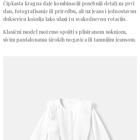
Čipkasta kragna daje kombinaciji posebniji detalj za prvi
dan, fotografisanje ili priredbu, ali uz jeans i jednostavnu
duksericu košulja lako ulazi i u svakodnevnu rotaciju.
Klasični model možemo spojiti s plisiranom suknjom,
sivim pantalonama širokih nogavica ili tamnijim jeansom.