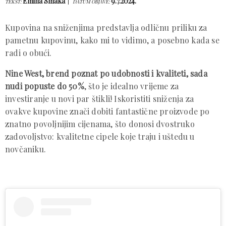
Emina Smaka
9.7.2024.
TEKST:
DATUM OBJAVE:
Kupovina na sniženjima predstavlja odličnu priliku za
pametnu kupovinu, kako mi to vidimo, a posebno kada se
radi o obući.
Nine West, brend poznat po udobnosti i kvaliteti, sada
nudi popuste do 50%
, što je idealno vrijeme za
investiranje u novi par štikli! Iskoristiti sniženja za
ovakve kupovine znači dobiti fantastične proizvode po
znatno povoljnijim cijenama, što donosi dvostruko
zadovoljstvo: kvalitetne cipele koje traju i uštedu u
novčaniku.