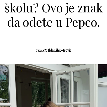
školu? Ovo je znak
da odete u Pepco.
TEKST:
Ilda Lihić-Isović