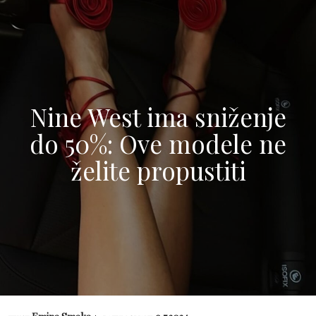
Nine West ima sniženje
do 50%: Ove modele ne
želite propustiti