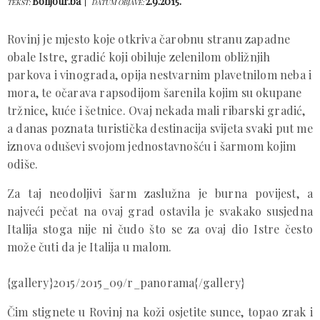
Bonjour.ba
2.9.2015.
TEKST:
DATUM OBJAVE:
Rovinj je mjesto koje otkriva čarobnu stranu zapadne
obale Istre, gradić koji obiluje zelenilom obližnjih
parkova i vinograda, opija nestvarnim plavetnilom neba i
mora, te očarava rapsodijom šarenila kojim su okupane
tržnice, kuće i šetnice. Ovaj nekada mali ribarski gradić,
a danas poznata turistička destinacija svijeta svaki put me
iznova oduševi svojom jednostavnošću i šarmom kojim
odiše.
Za taj neodoljivi šarm zaslužna je burna povijest, a
najveći pečat na ovaj grad ostavila je svakako susjedna
Italija stoga nije ni čudo što se za ovaj dio Istre često
može čuti da je Italija u malom.
{gallery}2015/2015_09/r_panorama{/gallery}
Čim stignete u Rovinj na koži osjetite sunce, topao zrak i