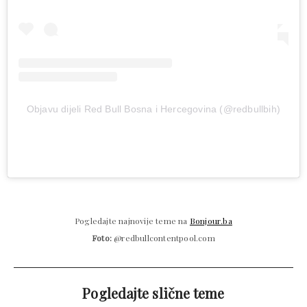
Objavu dijeli Red Bull Bosna i Hercegovina (@redbullbih)
Pogledajte najnovije teme na
Bonjour.ba
Foto:
@redbullcontentpool.com
Pogledajte slične teme