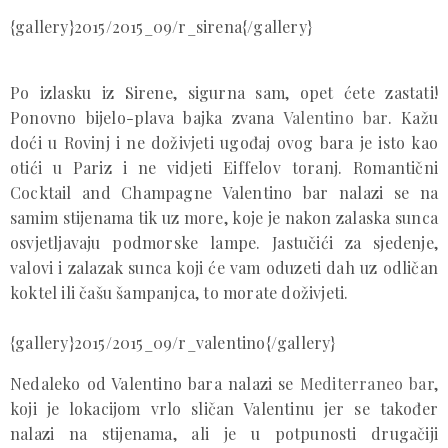
{gallery}2015/2015_09/r_sirena{/gallery}
Po izlasku iz Sirene, sigurna sam, opet ćete zastati!
Ponovno bijelo-plava bajka zvana
Valentino bar
. Kažu
doći u Rovinj i ne doživjeti ugođaj ovog bara je isto kao
otići u Pariz i ne vidjeti Eiffelov toranj. Romantični
Cocktail and Champagne Valentino bar nalazi se na
samim stijenama tik uz more, koje je nakon zalaska sunca
osvjetljavaju podmorske lampe. Jastučići za sjedenje,
valovi i zalazak sunca koji će vam oduzeti dah uz odličan
koktel ili čašu šampanjca, to morate doživjeti.
{gallery}2015/2015_09/r_valentino{/gallery}
Nedaleko od Valentino bara nalazi se
Mediterraneo bar
,
koji je lokacijom vrlo sličan Valentinu jer se također
nalazi na stijenama, ali je u potpunosti drugačiji