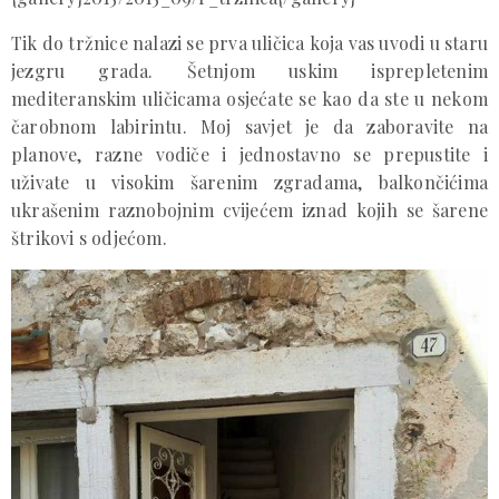
Tik do tržnice nalazi se prva uličica koja vas uvodi u staru
jezgru grada. Šetnjom uskim isprepletenim
mediteranskim uličicama osjećate se kao da ste u nekom
čarobnom labirintu. Moj savjet je da zaboravite na
planove, razne vodiče i jednostavno se prepustite i
uživate u visokim šarenim zgradama, balkončićima
ukrašenim raznobojnim cvijećem iznad kojih se šarene
štrikovi s odjećom.