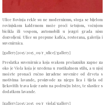
Ulice Rovinja rekle su ne modernizmu, stoga se bijelom
rovinjskom kaldrmom može proći šetnjom, vožnjom
bicikla ili vespom, automobili u jezgri grada nisu
dozvoljeni. Ulice su prepune kafića, restorana, galerija i
suvenirnica.
{gallery}2015/2015_09/r_ulice{/gallery}
Preslatka suvenirnica koja svakom prolazniku zapne za
oko je
Viola
koja je uređena u rustikalnom stilu, a u njoj
možete pronaći ručno izrađene suvenire od drveta s
motivima lavande, proizvode za njegu lica i tijela od
ljekovitih trava koje rastu na području Istre, te slastice s
dodatkom lavande.
{gallery}2015/2015_09/r_viola{/gallery}