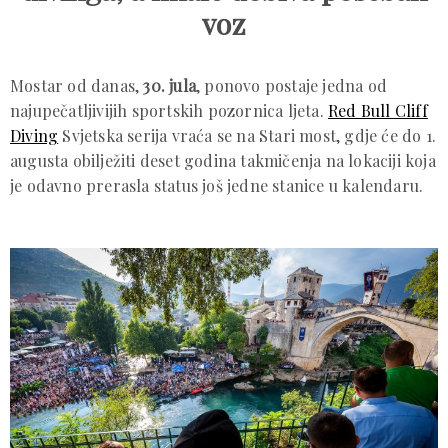
voz
Mostar od danas,
30. jula
, ponovo postaje jedna od
najupečatljivijih sportskih pozornica ljeta.
Red Bull Cliff
Diving
Svjetska serija vraća se na Stari most, gdje će do 1.
augusta obilježiti deset godina takmičenja na lokaciji koja
je odavno prerasla status još jedne stanice u kalendaru.