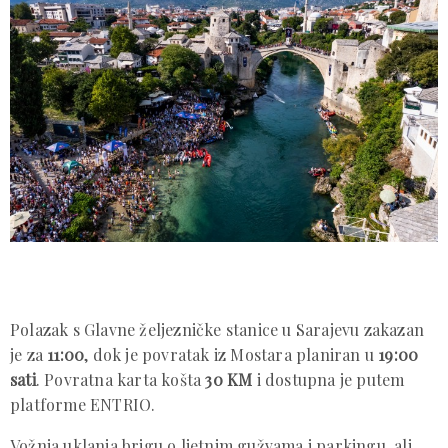
Polazak s Glavne željezničke stanice u Sarajevu zakazan
je za
11:00
, dok je povratak iz Mostara planiran u
19:00
sati
. Povratna karta košta
30 KM
i dostupna je putem
platforme ENTRIO.
Vožnja uklanja brigu o ljetnim gužvama i parkingu, ali