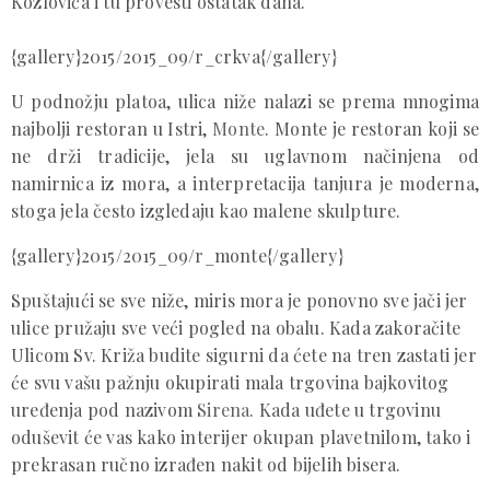
Kozlovića i tu provesti ostatak dana.
{gallery}2015/2015_09/r_crkva{/gallery}
U podnožju platoa, ulica niže nalazi se prema mnogima
najbolji restoran u Istri,
Monte
. Monte je restoran koji se
ne drži tradicije, jela su uglavnom načinjena od
namirnica iz mora, a interpretacija tanjura je moderna,
stoga jela često izgledaju kao malene skulpture.
{gallery}2015/2015_09/r_monte{/gallery}
Spuštajući se sve niže, miris mora je ponovno sve jači jer
ulice pružaju sve veći pogled na obalu. Kada zakoračite
Ulicom Sv. Križa budite sigurni da ćete na tren zastati jer
će svu vašu pažnju okupirati mala trgovina bajkovitog
uređenja pod nazivom
Sirena
. Kada uđete u trgovinu
oduševit će vas kako interijer okupan plavetnilom, tako i
prekrasan ručno izrađen nakit od bijelih bisera.