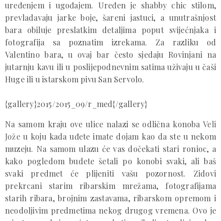
uređenjem i ugođajem. Uređen je shabby chic stilom,
prevladavaju jarke boje, šareni jastuci, a unutrašnjost
bara obiluje preslatkim detaljima poput svijećnjaka i
fotografija sa poznatim izrekama. Za razliku od
Valentino bara, u ovaj bar često sjedaju Rovinjani na
jutarnju kavu ili u poslijepodnevnim satima uživaju u čaši
Huge ili u istarskom pivu San Servolo.
{gallery}2015/2015_09/r_med{/gallery}
Na samom kraju ove ulice nalazi se odlična konoba
Veli
Jože
u koju kada uđete imate dojam kao da ste u nekom
muzeju. Na samom ulazu će vas dočekati stari ronioc, a
kako pogledom budete šetali po konobi svaki, ali baš
svaki predmet će plijeniti vašu pozornost. Zidovi
prekrcani starim ribarskim mrežama, fotografijama
starih ribara, brojnim zastavama, ribarskom opremom i
neodoljivim predmetima nekog drugog vremena. Ovo je