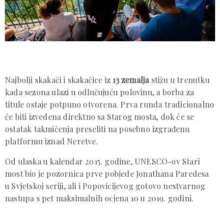
Najbolji skakači i skakačice iz
13 zemalja
stižu u trenutku
kada sezona ulazi u odlučujuću polovinu, a borba za
titule ostaje potpuno otvorena. Prva runda tradicionalno
će biti izvedena direktno sa Starog mosta, dok će se
ostatak takmičenja preseliti na posebno izgrađenu
platformu iznad Neretve.
Od ulaska u kalendar 2015. godine, UNESCO-ov Stari
most bio je pozornica prve pobjede Jonathana Paredesa
u Svjetskoj seriji, ali i Popovicijevog gotovo nestvarnog
nastupa s pet maksimalnih ocjena 10 u 2019. godini.