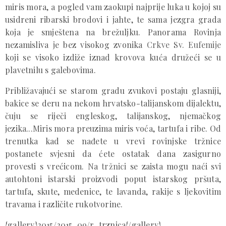
miris mora, a pogled vam zaokupi najprije luka u kojoj su
usidreni ribarski brodovi i jahte, te sama jezgra grada
koja je smještena na brežuljku. Panorama Rovinja
nezamisliva je bez visokog zvonika
Crkve Sv. Eufemije
koji se visoko izdiže iznad krovova kuća družeći se u
plavetnilu s galebovima.
Približavajući se starom gradu zvukovi postaju glasniji,
bakice se deru na nekom hrvatsko-talijanskom dijalektu,
čuju se riječi engleskog, talijanskog, njemačkog
jezika...Miris mora preuzima miris voća, tartufa i ribe. Od
trenutka kad se nađete u vrevi rovinjske tržnice
postanete svjesni da ćete ostatak dana zasigurno
provesti s vrećicom. Na
tržnici
se zaista mogu naći svi
autohtoni istarski proizvodi poput istarskog pršuta,
tartufa, skute, medenice, te lavanda, rakije s ljekovitim
travama i različite rukotvorine.
{gallery}2015/2015_09/r_trznica{/gallery}