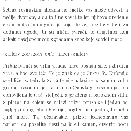
Šetnja rovinjskim ulicama ne rijetko vas može odvesti u
nečije dvorište, a da to i ne shvatite jer njihovo uređenje
često podsjeća na galeriju koju ste već negdje vidjeli. Za
dodatan ugođaj tu su ulični svirači, te umjetnici koji
slikaju rascjepe među zgradama kroz koje se vidi more.
{gallery}2015/2015_09/r_ulice1{/gallery}
Približavajući se vrhu grada, ulice postaju šire, uzbrdica
veća, a hod sve teži. To je znak da je
Crkva Sv. Eufemije
sve bliže. Katedrala Sv. Eufemije nalazi se na samom vrhu
grada, izvorno je iz ranokršćanskog razdoblja, no
obnovljena je u 18. stoljeću, a građena u baroknom stilu.
S platoa na kojem se nalazi crkva pruža se i jedan od
najljepših pogleda u Rovinju, pogled na mjesto gdje nebo
ljubi more. Taj očaravajući prizor jednostavno vas
natjera da poželite sjesti na bijeli kamen, otvoriti bocu