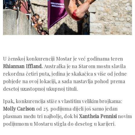
U ženskoj konkurenciji Mostar je već godinama teren
Rhiannan Iffland.
Australka je na Starom mostu slavila
rekordna četiri puta, jedina je skakačica s više od jedne
pobjede na ovoj lokaciji, a sada nastavlja pohod prema
desetoj uzastopnoj ukupnoj tituli.
Ipak, konkurencija stiže s vlastitim velikim brojkama:
Molly Carlson
od 25. podijuma dijeli još samo jedan
plasman među tri najbolje, dok bi
Xantheia Pennisi
novim
podijumom u Mostaru stigla do desetog u karijeri.