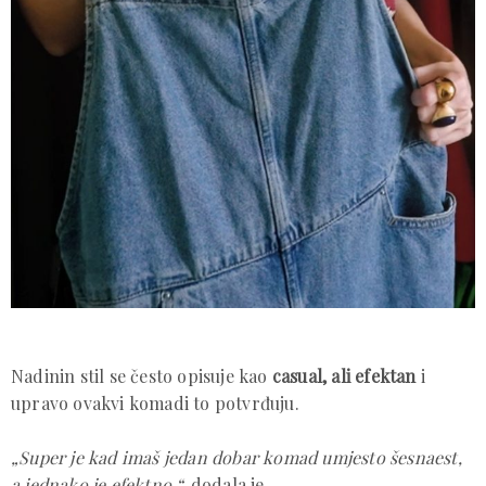
Nadinin stil se često opisuje kao
casual, ali efektan
i
upravo ovakvi komadi to potvrđuju.
„Super je kad imaš jedan dobar komad umjesto šesnaest,
a jednako je efektno.“,
dodala je.