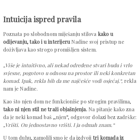
Intuicija ispred pravila
Poznata po slobodnom miješanju stilova
kako u
odijevanju, tako i u interijeru
Nadine svoj pristup ne
doživljava kao strogo promišljen sistem.
„Više je intuitivno, ali nekad određene stvari budu i vrlo
svjesne, pogotovo u odnosu na prostor ili neki konkretan
komad. Ipak, rekla bih da me najčešće vodi osjećaj.“,
rekla
nam je Nadine.
Kao što njen dom ne funkcioniše po strogim pravilima,
tako ni njen stil ne traži objašnjenja.
Na pitanje kako zna
da je neki komad baš „njen“, odgovor dolazi bez zadrške:
„Vrišti. On jednostavno vrišti. I ja odmah znam.“
U tom duhu, zamolili smo je da izdvoji
tri komada iz