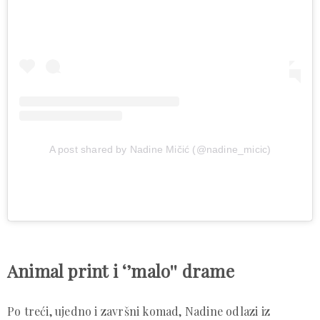
A post shared by Nadine Mičić (@nadine_micic)
Animal print i ‘’malo'' drame
Po treći, ujedno i završni komad, Nadine odlazi iz