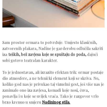
Sam prostor ormara to potvrđuje. Umjesto klasičnih,
zatvorenih plakara, Nadine je garderobu odlučila sakriti
iza
teških, bež zavjesa koje se spuštaju do poda,
dajući
sobi gotovo teatralan karakter.
To je jednostavan, ali izrazito efektan trik: ormar postaje
dio atmosfere, a ne tehnički element koji se skriva. No,
koliko god nas je privukao taj vizuelni gest, još više nas je
zanimalo ono iza zavjesa, komadi koje nosi, čuva,
ponavlja i u koje se uvijek vraća. Tako je razgovor vrlo
brzo krenuo u smjeru
Nadininog stila.