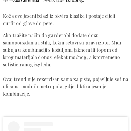
Ada Ćeremida
12.10.2025.
TEKST:
DATUM OBJAVE:
Koža ove jeseni izlazi iz okvira klasike i postaje cijeli
outfit od glave do pete.
Ako tražite način da garderobi dodate dozu
samopouzdanja i stila, kožni setovi su pravi izbor. Midi
suknja u kombinaciji s košuljom, jaknom ili topom od
istog materijala donosi efekat moćnog, a istovremeno
sofisticiranog izgleda.
Ovaj trend nije rezervisan samo za piste, pojavljuje se i na
ulicama modnih metropola, gdje diktira jesenje
kombinacije.