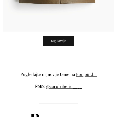
Kupi ovdje
Pogledajte najnovije teme na
Bonjour.ba
Foto:
@carolriberio____