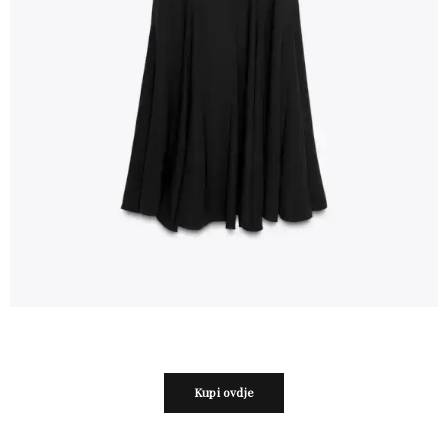
Kupi ovdje