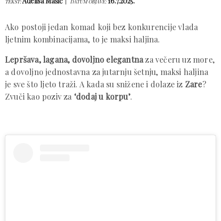
Adelisa Mašić
16.7.2025.
TEKST:
DATUM OBJAVE:
Ako postoji jedan komad koji bez konkurencije vlada
ljetnim kombinacijama, to je maksi haljina.
Lepršava, lagana, dovoljno elegantna
za večeru uz more,
a dovoljno jednostavna za jutarnju šetnju, maksi haljina
je sve što ljeto traži. A kada su snižene i dolaze iz
Zare
?
Zvuči kao poziv za
‘dodaj u korpu’
.