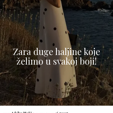
Zara duge haljine koje
želimo u svakoj boji!