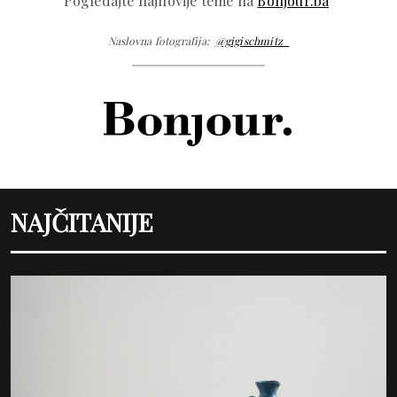
Pogledajte najnovije teme na
Bonjour.ba
Naslovna fotografija:
@gigischmitz_
NAJČITANIJE