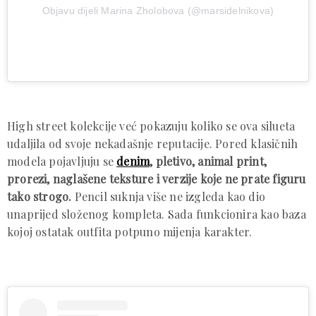
Objavu dijeli Marina Zholobova (@marsidelnikova)
High street kolekcije već pokazuju koliko se ova silueta
udaljila od svoje nekadašnje reputacije. Pored klasičnih
modela pojavljuju se
denim
, pletivo, animal print,
prorezi, naglašene teksture i verzije koje ne prate figuru
tako strogo.
Pencil suknja više ne izgleda kao dio
unaprijed složenog kompleta. Sada funkcionira kao baza
kojoj ostatak outfita potpuno mijenja karakter.