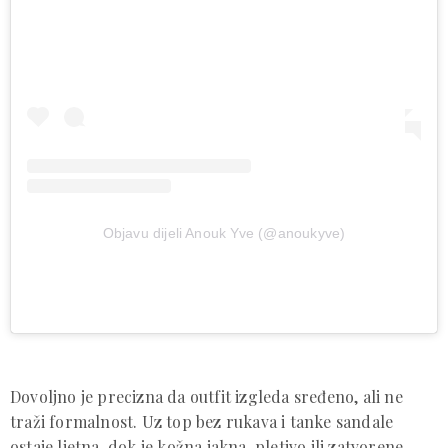
Objavu dijeli Anouk Yve (@anoukyve)
Dovoljno je precizna da outfit izgleda sređeno, ali ne
traži formalnost. Uz top bez rukava i tanke sandale
ostaje ljetna, dok je kožna jakna, pletivo ili zatvorene