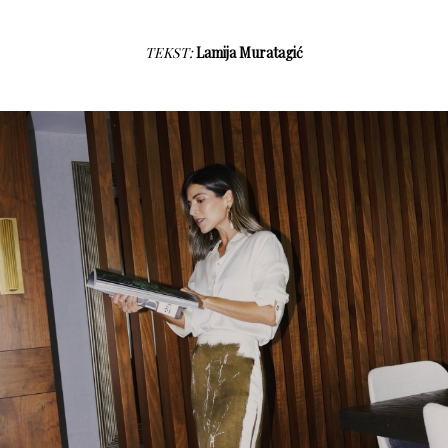
TEKST:
Lamija Muratagić