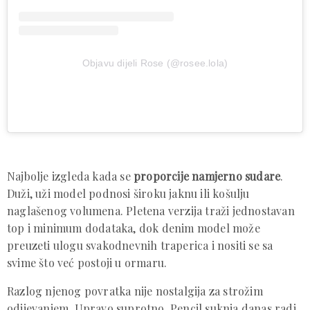
Objavu dijeli Rose (@rosee.lola)
Najbolje izgleda kada se
proporcije namjerno sudare
.
Duži, uži model podnosi široku jaknu ili košulju
naglašenog volumena. Pletena verzija traži jednostavan
top i minimum dodataka, dok denim model može
preuzeti ulogu svakodnevnih traperica i nositi se sa
svime što već postoji u ormaru.
Razlog njenog povratka nije nostalgija za strožim
odijevanjem. Upravo suprotno. Pencil suknja danas radi