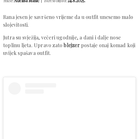
Adelisa Mašić
24.8.2025.
TEKST:
DATUM OBJAVE:
Rana jesen je savršeno vrijeme da u outfit unesemo malo
slojevitosti.
Jutra su svježija, večeri ugodnije, a dani i dalje nose
toplinu ljeta. Upravo zato
blejzer
postaje onaj komad koji
uvijek spašava outfit.