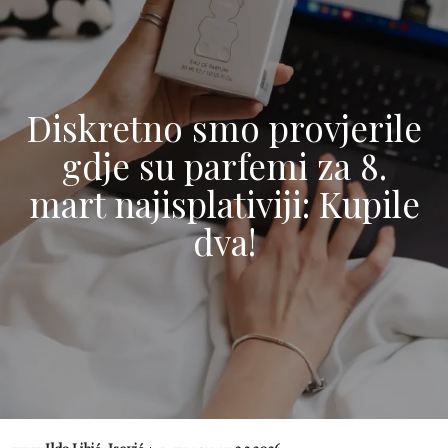
Diskretno smo provjerile
gdje su parfemi za 8.
mart najisplativiji: Kupile
dva!