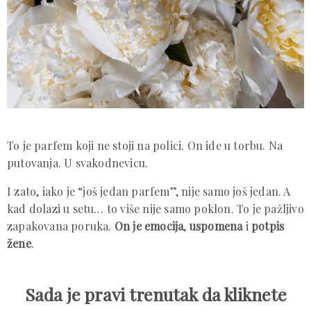
To je parfem koji ne stoji na polici. On ide u torbu. Na
putovanja. U svakodnevicu.
I zato, iako je “još jedan parfem”, nije samo još jedan. A
kad dolazi u setu… to više nije samo poklon. To je pažljivo
zapakovana poruka.
On je emocija
,
uspomena
i
potpis
žene
.
Sada je pravi trenutak da kliknete