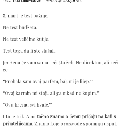
Ilda Lihić-Isović
2.3.2026.
TEKST:
DATUM OBJAVE:
8. mart je test pažnje.
Ne test budžeta.
Ne test veličine kutije.
Test toga da li ste slušali.
Jer žena će vam sama reći šta želi. Ne direktno, ali reći
će:
“Probala sam ovaj parfem, baš mi je lijep.”
“Ovaj karmin mi stoji, ali ga nikad ne kupim.”
“Ovu kremu svi hvale.”
I tu je trik. A mi
tačno znamo o čemu pričaju na kafi s
prijateljicama
. Znamo koje proizvode spominju usput.