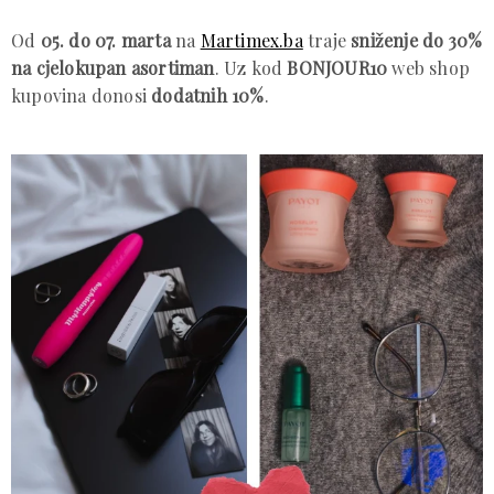
Od
05. do 07. marta
na
Martimex.ba
traje
sniženje do 30%
na cjelokupan asortiman
. Uz kod
BONJOUR10
web shop
kupovina donosi
dodatnih 10%
.