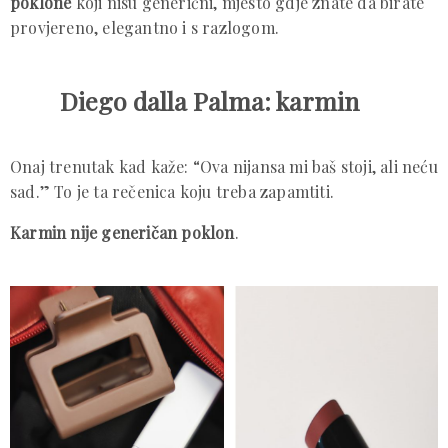
poklone
koji nisu generični, mjesto gdje znate da birate
provjereno, elegantno i s razlogom.
Diego dalla Palma: karmin
Onaj trenutak kad kaže: “Ova nijansa mi baš stoji, ali neću
sad.” To je ta rečenica koju treba zapamtiti.
Karmin nije generičan poklon
.