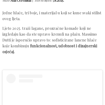
Ada Ćeremida
7.8.2025.
TEKST:
DATUM OBJAVE:
Jedne hlače, tri boje, i materijal u koji se kune svaki stilist
ovog ljeta.
Ljeto 2025. traži lagane, prozračne komade koji ne
izgledaju kao da ste upravo krenuli na plažu. Massimo
Dutti je isporučio upravo to: sofisticirane lanene hlače
koje kombinuju
funkcionalnost, udobnost i dizajnerski
osjećaj.