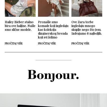
Hailey Bieber stalno
Pronašle smo
Ove Zara torbe
bira ove haljine. Našle
komade koji izgledaju
izgledaju mnogo
smo slične modele.
kao kolekcija
skuplje nego što jesu.
dizajnerskog brenda
Izdvajamo 8 najboljih.
koji svi želimo
PROČITAJ VIŠE
PROČITAJ VIŠE
PROČITAJ VIŠE