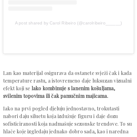
A post shared by Carol Ribeiro (@carolribeiro______)
Lan kao materijal osigurava da ostanete svježi čak i kada
temperature rastu, a istovremeno daje luksuzan vizualni
efekt koji se
lako
kombinuje s lanenim košuljama,
svilenim topovima ili čak pamučnim majicama.
Iako na prvi pogled djeluju jednostavno, trokutasti
nabori daju siluetu koja izdužuje figuru i daje dozu
sofisticiranosti koja nadmašuje sezonske trendove. To su
hlače koje izgledaju jednako dobro sada, kao i naredna