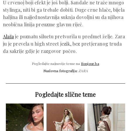
U crvenoj boji efekt je još bolji. Sandale ne traže mnogo
stylinga, niti bi ga trebale dobiti. Duge crne hlače, bijela
haljina ili najjednostavnija suknja dovoljni su da njihova
neobična linija preuzme glavnu riječ.
Alaïa
je poznatu siluetu pretvorila u predmet želje. Zara
ju je prevela u high street jezik, bez pretjeranog truda
da sakrije gdje je razgovor počeo.
Pogledajte najnovije teme na
Bonjour.ba
Naslovna fotografija:
ZARA
Pogledajte slične teme