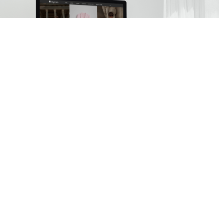
Bonjour.club član!
Prvi otkrijte najnovije trendove, ekskluzivne vijesti,
najbolje shopping preporuke i pogled u backstage
priče!