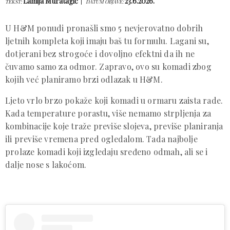
Lamija Muratagić
23.6.2026.
TEKST:
DATUM OBJAVE:
U H&M ponudi pronašli smo 5 nevjerovatno dobrih
ljetnih kompleta koji imaju baš tu formulu. Lagani su,
dotjerani bez strogoće i dovoljno efektni da ih ne
čuvamo samo za odmor. Zapravo, ovo su komadi zbog
kojih već planiramo brzi odlazak u H&M.
Ljeto vrlo brzo pokaže koji komadi u ormaru zaista rade.
Kada temperature porastu, više nemamo strpljenja za
kombinacije koje traže previše slojeva, previše planiranja
ili previše vremena pred ogledalom. Tada najbolje
prolaze komadi koji izgledaju sređeno odmah, ali se i
dalje nose s lakoćom.