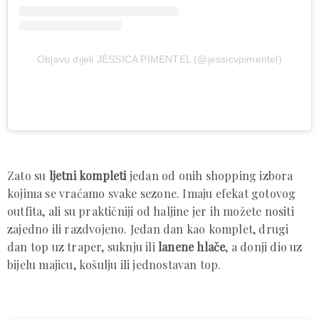
Objavu dijeli JÉSSICA PIMENTEL (@jessicvpimentel)
Zato su
ljetni kompleti
jedan od onih shopping izbora
kojima se vraćamo svake sezone. Imaju efekat gotovog
outfita, ali su praktičniji od haljine jer ih možete nositi
zajedno ili razdvojeno. Jedan dan kao komplet, drugi
dan top uz traper, suknju ili
lanene hlače
, a donji dio uz
bijelu majicu, košulju ili jednostavan top.