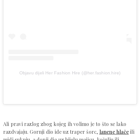
Objavu dijeli Her Fashion Hire (@her.fashion.hire)
Ali pravi razlog zbog kojeg ih volimo je to što se lako
razdvajaju. Gornji dio ide uz traper šorc,
lanene hlače
ili
midi suknju, a donji dio uz bijelu majicu, košulju ili