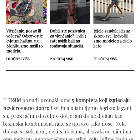
Vjenčanje, posao ili
Dobili ste pozivnicu
Bijele sandale idu uz
večera? Odgovor je
za vjenčanje? Ovih 7
skoro sve. Izdvojili
cvjetna haljina, a u
satenskih haljina
smo modele za cijelo
Mohitu smo našli 10
spašavaju situaciju.
ljeto.
modela.
PROČITAJ VIŠE
PROČITAJ VIŠE
PROČITAJ VIŠE
U
H&M
ponudi pronašli smo
5 kompleta koji izgledaju
nevjerovatno dobro
i svi imaju istu ljetnu logiku: lagani
su, prozračni i dovoljno dotjerani da ne djeluju kao
brzinska kombinacija, iako se upravo tako nose. Neki
dolaze sa suknjom, neki s hlačama, ali svaki od njih ima
onu mekanu, neopterećenu estetiku koju želimo kada se