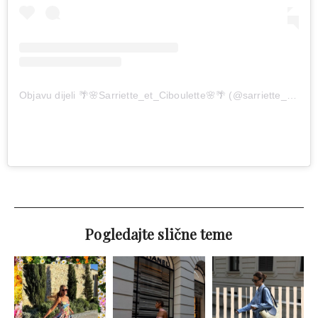
Objavu dijeli 🌴🌸Sarriette_et_Ciboulette🌸🌴 (@sarriette_et_ciboulette)
Pogledajte slične teme