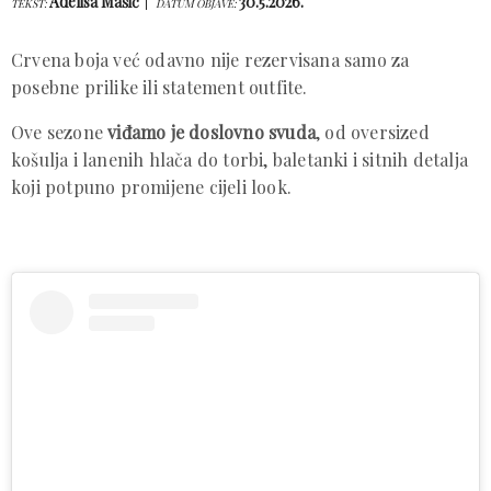
Adelisa Mašić
30.5.2026.
TEKST:
DATUM OBJAVE:
Crvena boja već odavno nije rezervisana samo za
posebne prilike ili statement outfite.
Ove sezone
viđamo je doslovno svuda
, od oversized
košulja i lanenih hlača do torbi, baletanki i sitnih detalja
koji potpuno promijene cijeli look.