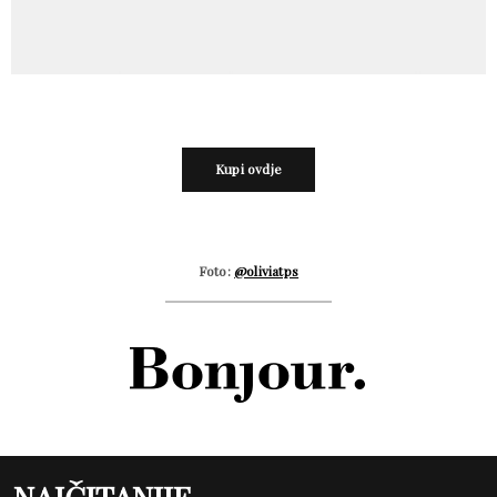
Kupi ovdje
Foto:
@oliviatps