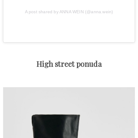
A post shared by ANNA WEIN (@anna.wein)
High street ponuda