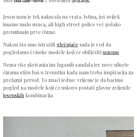
Ilda Lihić-Isović
30.9.2025.
TEKST:
DATUM OBJAVE:
Jesen nam je tek zakucala na vrata. Istina, još uvijek
imamo malo sunca, ali high street police već polako
preuzimaju prve čizme.
Nakon što smo istražili
gležnjače
sada je red da
pogledamo i visoke modele koji će obilježiti
sezonu
.
Nema više skrivanja iza laganih sandala jer nove siluete
čizama stižu baš u trenutku kada nam treba inspiracija za
prelazni period. To znači jedno: vrijeme je da bacimo
pogled na modele koji će uskoro postati glavne zvijezde
jesenskih
kombinacija.