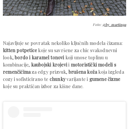
Foto:
@by_martinqa
Najavljuje se povratak nekoliko ključnih modela čizama:
kitten potpetice
koje su savršene za chic svakodnevni
look,
bordo i karamel tonovi
koji unose toplinu u
kombinacije,
kaubojski krojevi
i
motoristički modeli s
remenčićima
za edgy prizvuk,
brušena koža
koja izgleda
cozy i sofisticirano te
chunky
varijante i
gumene čizme
koje su praktičan izbor za kišne dane.