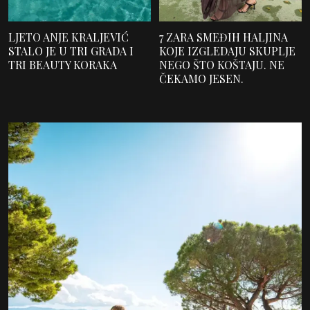
LJETO ANJE KRALJEVIĆ
7 ZARA SMEĐIH HALJINA
STALO JE U TRI GRADA I
KOJE IZGLEDAJU SKUPLJE
TRI BEAUTY KORAKA
NEGO ŠTO KOŠTAJU. NE
ČEKAMO JESEN.