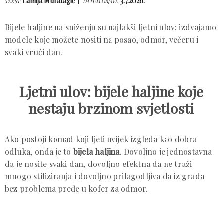
Lamija Muratagić
3.7.2026.
TEKST:
DATUM OBJAVE:
Bijele haljine na sniženju su najlakši ljetni ulov: izdvajamo
modele koje možete nositi na posao, odmor, večeru i
svaki vrući dan.
Ljetni ulov: bijele haljine koje
nestaju brzinom svjetlosti
Ako postoji komad koji ljeti uvijek izgleda kao dobra
odluka, onda je to
bijela haljina
. Dovoljno je jednostavna
da je nosite svaki dan, dovoljno efektna da ne traži
mnogo stiliziranja i dovoljno prilagodljiva da iz grada
bez problema pređe u kofer za odmor.