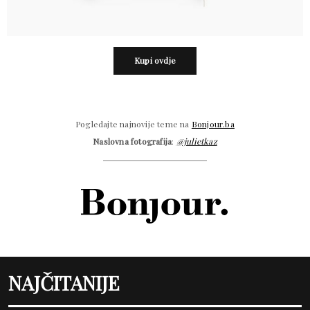
Kupi ovdje
Pogledajte najnovije teme na
Bonjour.ba
Naslovna fotografija
:
@julietkaz
NAJČITANIJE