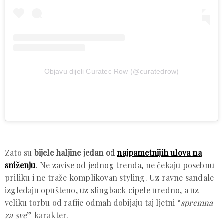
Objavu dijeli Curated Row (@curatedrow)
Zato su
bijele haljine jedan od
najpametnijih ulova na
sniženju
. Ne zavise od jednog trenda, ne čekaju posebnu
priliku i ne traže komplikovan styling. Uz ravne sandale
izgledaju opušteno, uz slingback cipele uredno, a uz
veliku torbu od rafije odmah dobijaju taj ljetni “
spremna
za sve
” karakter.