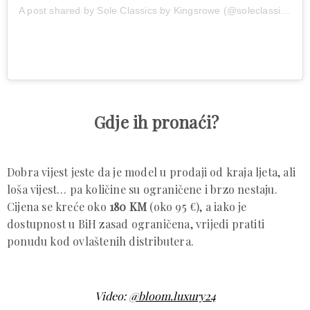
A post shared by Sole Classics by Kingsrowe (@soleclassics)
Gdje ih pronaći?
Dobra vijest jeste da je model u prodaji od kraja ljeta, ali
loša vijest… pa količine su ograničene i brzo nestaju.
Cijena se kreće oko
180 KM
(oko 95 €), a iako je
dostupnost u BiH zasad ograničena, vrijedi pratiti
ponudu kod ovlaštenih distributera.
Video:
@bloom.luxury24