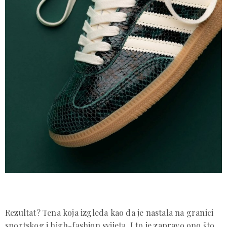
Rezultat? Tena koja izgleda kao da je nastala na granici
sportskog i high-fashion svijeta. I to je zapravo ono što