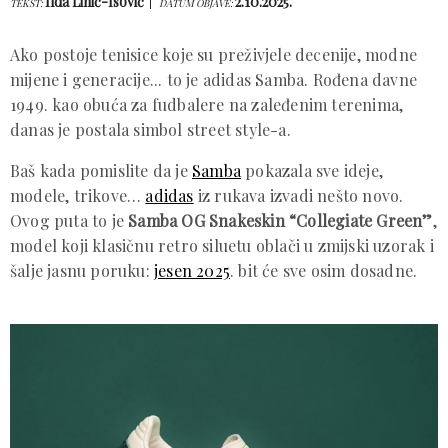
Ilda Lihić-Isović
2.10.2025.
TEKST:
DATUM OBJAVE:
Ako postoje tenisice koje su preživjele decenije, modne
mijene i generacije... to je adidas Samba. Rođena davne
1949. kao obuća za fudbalere na zaleđenim terenima,
danas je postala simbol street style-a.
Baš kada pomislite da je
Samba
pokazala sve ideje,
modele, trikove…
adidas
iz rukava izvadi nešto novo.
Ovog puta to je
Samba OG Snakeskin “Collegiate Green”
,
model koji klasičnu retro siluetu oblači u zmijski uzorak i
šalje jasnu poruku:
jesen 2025
. bit će sve osim dosadne.