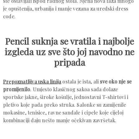
ste ostavljali ispod radnog stola. Njena nova faza mnogo
je opuštenija, urbanija i manje vezana za uredski dress
code.
Pencil suknja se vratila i najbolje
izgleda uz sve što joj navodno ne
pripada
Prepoznatljiva uska linija
ostala je ista, ali
sve oko nje se
promijenilo
. Umjesto klasičnog sakoa sada dolaze
sportske jakne, široke košulje, jednostavni T-shirtovi i
pletivo koje pada preko struka. Salonke su zamijenile
mokasine, tenisice, ravne sandale i cipele koje cijeloj
kombinaciji daju nešto manje očekivan završetak.