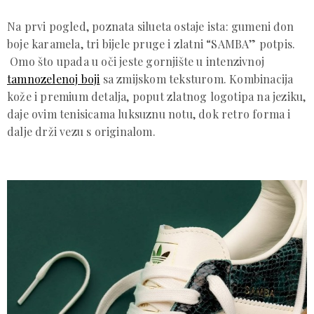
Na prvi pogled, poznata silueta ostaje ista: gumeni đon
boje karamela, tri bijele pruge i zlatni “SAMBA” potpis.
Omo što upada u oči jeste gornjište u intenzivnoj
tamnozelenoj boji
sa zmijskom teksturom. Kombinacija
kože i premium detalja, poput zlatnog logotipa na jeziku,
daje ovim tenisicama luksuznu notu, dok retro forma i
dalje drži vezu s originalom.