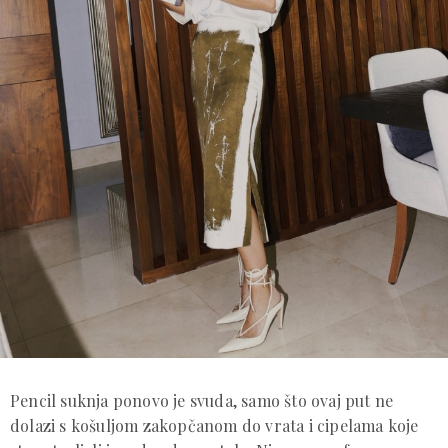
Pencil suknja ponovo je svuda, samo što ovaj put ne
dolazi s košuljom zakopčanom do vrata i cipelama koje