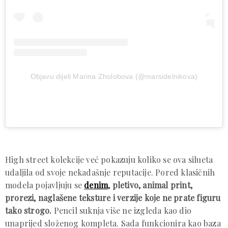
Objavu dijeli Marina Zholobova (@marsidelnikova)
High street kolekcije već pokazuju koliko se ova silueta
udaljila od svoje nekadašnje reputacije. Pored klasičnih
modela pojavljuju se
denim
, pletivo, animal print,
prorezi, naglašene teksture i verzije koje ne prate figuru
tako strogo.
Pencil suknja više ne izgleda kao dio
unaprijed složenog kompleta. Sada funkcionira kao baza