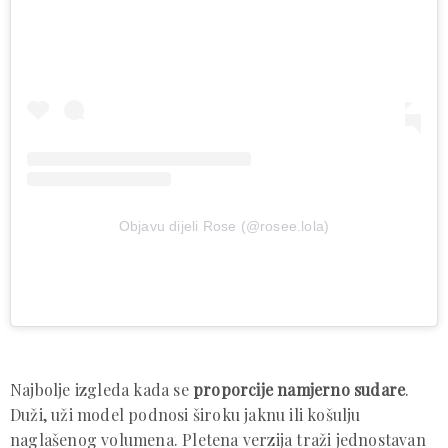
Objavu dijeli Rose (@rosee.lola)
Najbolje izgleda kada se
proporcije namjerno sudare
.
Duži, uži model podnosi široku jaknu ili košulju
naglašenog volumena. Pletena verzija traži jednostavan