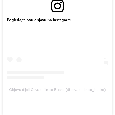
Pogledajte ovu objavu na Instagramu.
Objavu dijeli Ćevabdžinica Besko (@cevabdzinica_besko)