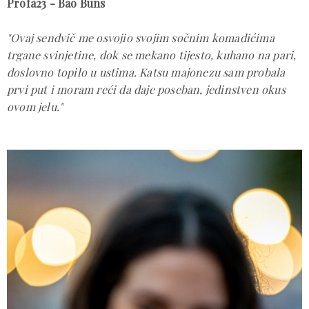
Profa23 - Bao Buns
"Ovaj sendvič me osvojio svojim sočnim komadićima
trgane svinjetine, dok se mekano tijesto, kuhano na pari,
doslovno topilo u ustima. Katsu majonezu sam probala
prvi put i moram reći da daje poseban, jedinstven okus
ovom jelu."