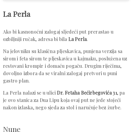
La Perla
Ako bi kasnonoćni zalogaj sljedeći put prerastao u
ozbiljniji ručak, adresa bi bila
La Perla
.
Na jelovniku su klasična pljeskavica, punjena verzija sa
sirom i feta sirom te pljeskavica u kajmaku, poslužena uz
restovani krompir i domaću pogaču. Drugim riječima,
dovoljno izbora da se viralni zalogaj pretvori u puni
gastro plan.
La Perla nalazi se u ulici
Dr. Fetaha Bećirbegovića 31
, pa
je ovo stanica za Dua Lipu koja ovaj put ne jede stojeći
nakon izlaska, nego sjeda za stol i naručuje bez žurbe.
Nune