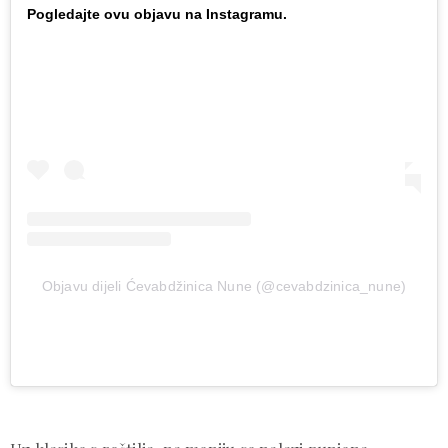
Pogledajte ovu objavu na Instagramu.
Objavu dijeli Ćevabdžinica Nune (@cevabdzinica_nune)