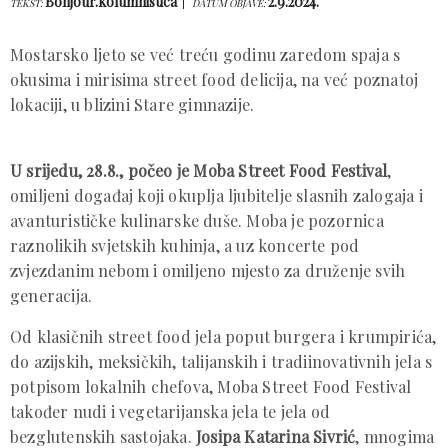
Bonjour.kolumnistica
2.9.2024.
TEKST:
DATUM OBJAVE:
Mostarsko ljeto se već treću godinu zaredom spaja s
okusima i mirisima street food delicija, na već poznatoj
lokaciji, u blizini Stare gimnazije.
U srijedu, 28.8., počeo je Moba Street Food Festival
,
omiljeni događaj koji okuplja ljubitelje slasnih zalogaja i
avanturističke kulinarske duše. Moba je pozornica
raznolikih svjetskih kuhinja, a uz koncerte pod
zvjezdanim nebom i omiljeno mjesto za druženje svih
generacija.
Od klasičnih street food jela poput burgera i krumpirića,
do azijskih, meksičkih, talijanskih i tradiinovativnih jela s
potpisom lokalnih chefova, Moba Street Food Festival
također nudi i vegetarijanska jela te jela od
bezglutenskih sastojaka.
Josipa Katarina Sivrić
, mnogima