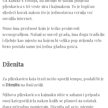
Uz klasike s roštilja, na meniju se nalazi punjena
pljeskavica s tri vrste sira i kajmakom. To je logičan
sljedeći korak nakon što je jednostavna verzija već
osvojila internet.
Nune ima prednost koju je teško proizvesti
scenografijom. Nalazi se usred grada, ima dugu tradiciju
i djeluje kao mjesto na kojem bi velika pop zvijezda vrlo
brzo postala samo još jedna gladna gošća.
Dženita
Za pljeskavicu koja traži nešto sporiji tempo, poslali bi je
u
Dženitu
na Baščaršiji.
Njihova pljeskavica u kajmaku stiže u sahanu i pripada
onoj kategoriji jela nakon kojih se planovi za ostatak
dana prirodno pomjeraju. Dženita od 1970. njeguje