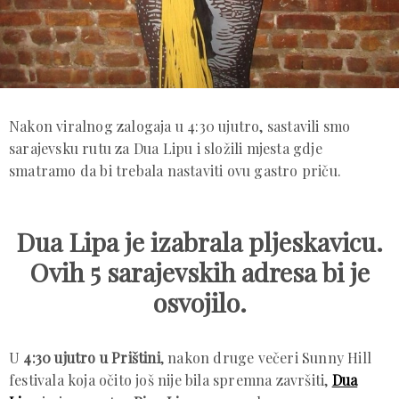
Nakon viralnog zalogaja u 4:30 ujutro, sastavili smo
sarajevsku rutu za Dua Lipu i složili mjesta gdje
smatramo da bi trebala nastaviti ovu gastro priču.
Dua Lipa je izabrala pljeskavicu.
Ovih 5 sarajevskih adresa bi je
osvojilo.
U
4:30 ujutro u Prištini
, nakon druge večeri Sunny Hill
festivala koja očito još nije bila spremna završiti,
Dua