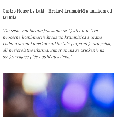
Gastro House by Laki - Hrskavi krumpirići s umakom od
tartufa
"Do sada sam tartufe jela samo uz tjesteninu. Ova
neobična kombinacija hrskavih krumpirića s Grana
Padano sirom i umakom od tartufa potpuno je drugačija,
ali nevjerojatno ukusna. Super opcija za grickanje uz
osvježavajuće piće i odličnu svirku."