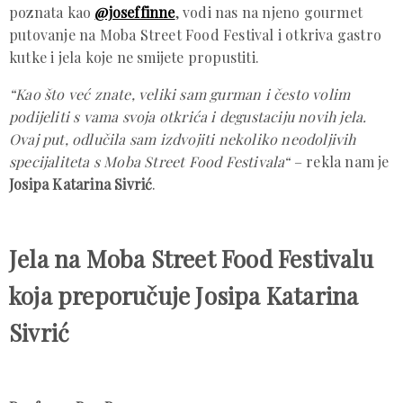
poznata kao
@joseffinne
, vodi nas na njeno gourmet
putovanje na Moba Street Food Festival i otkriva gastro
kutke i jela koje ne smijete propustiti.
“Kao što već znate, veliki sam gurman i često volim
podijeliti s vama svoja otkrića i degustaciju novih jela.
Ovaj put, odlučila sam izdvojiti nekoliko neodoljivih
specijaliteta s Moba Street Food Festivala“
– rekla nam je
Josipa Katarina Sivrić
.
Jela na Moba Street Food Festivalu
koja preporučuje Josipa Katarina
Sivrić