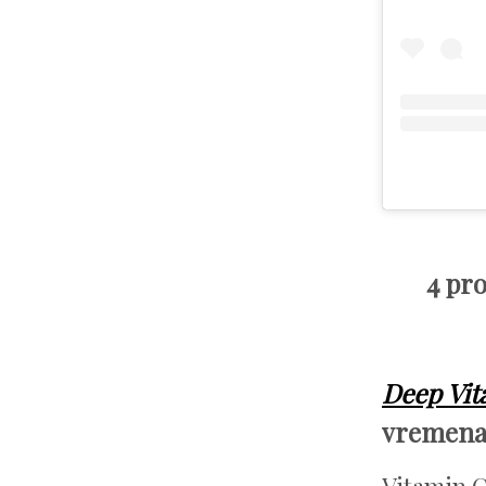
4 pro
Deep Vit
vremen
Vitamin C