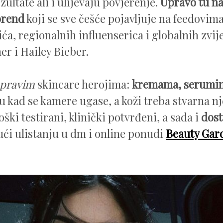
ultate ali i ulijevaju povjerenje.
Upravo tu n
brend
koji se sve češće pojavljuje na feedovim
ća, regionalnih influenserica i globalnih zvi
er i Hailey Bieber.
pravim
skincare herojima:
kremama, serumi
ju kad se kamere ugase, a koži treba stvarna nj
ški testirani, klinički potvrđeni, a sada i
dost
ući ulistanju u dm i online ponudi
Beauty Gar