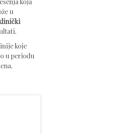
ešenja koja
ože u
klinički
ltati.
inije koje
no u periodu
mena.