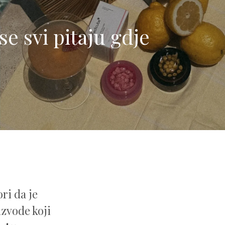
e svi pitaju gdje
ri da je
zvode koji