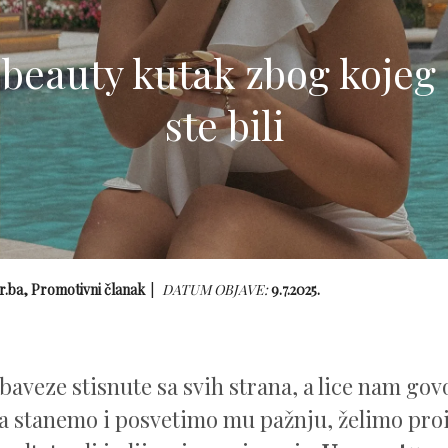
beauty kutak zbog kojeg s
ste bili
r.ba, Promotivni članak
DATUM OBJAVE:
9.7.2025.
baveze stisnute sa svih strana, a lice nam govo
a stanemo i posvetimo mu pažnju, želimo proi