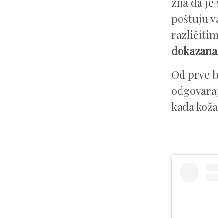
zna da je
poštuju v
različiti
dokazana 
Od prve b
odgovaraj
kada koža