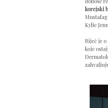
donose rez
korejski 
Mustafagi
Kylie Jenn
Riječ je o
koje osta
Dermatolo
zahvaljuj