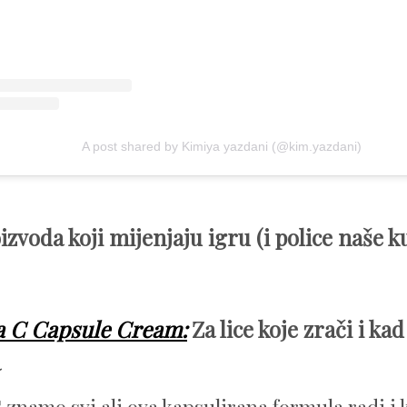
A post shared by Kimiya yazdani (@kim.yazdani)
izvoda koji mijenjaju igru (i police naše 
a C Capsule Cream:
Za lice koje zrači i ka
a
 znamo svi ali ova kapsulirana formula radi i k