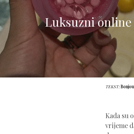
Luksuzni online 
TEKST:
Bonjou
Kada su o
vrijeme d