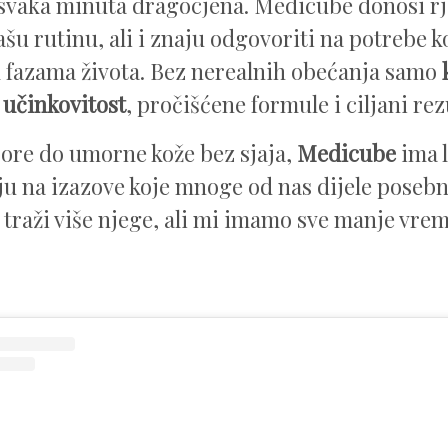
 svaka minuta dragocjena. Medicube donosi rj
ašu rutinu, ali i znaju odgovoriti na potrebe k
m fazama života. Bez nerealnih obećanja samo
učinkovitost
, pročišćene formule i ciljani rezu
ore do umorne kože bez sjaja,
Medicube
ima l
u na izazove koje mnoge od nas dijele poseb
 traži više njege, ali mi imamo sve manje vre