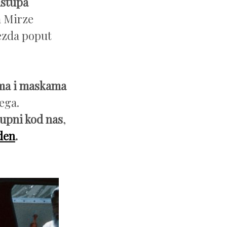
astupa
a Mirze
jezda poput
ma i maskama
ega.
upni kod nas
,
den
.