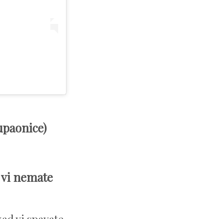
kupaonice)
d vi nemate
ad vi spavate.